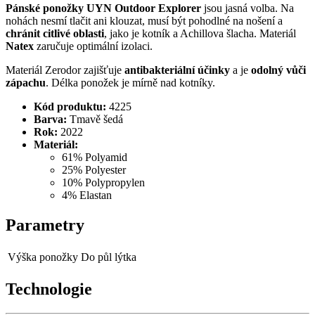
Pánské ponožky UYN Outdoor Explorer
jsou jasná volba. Na
nohách nesmí tlačit ani klouzat, musí být pohodlné na nošení a
chránit citlivé oblasti
, jako je kotník a Achillova šlacha. Materiál
Natex
zaručuje optimální izolaci.
Materiál Zerodor zajišťuje
antibakteriální účinky
a je
odolný vůči
zápachu
. Délka ponožek je mírně nad kotníky.
Kód produktu:
4225
Barva:
Tmavě šedá
Rok:
2022
Materiál:
61% Polyamid
25% Polyester
10% Polypropylen
4% Elastan
Parametry
Výška ponožky
Do půl lýtka
Technologie