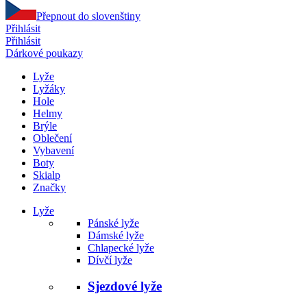
Přepnout do slovenštiny
Přihlásit
Přihlásit
Dárkové poukazy
Lyže
Lyžáky
Hole
Helmy
Brýle
Oblečení
Vybavení
Boty
Skialp
Značky
Lyže
Pánské lyže
Dámské lyže
Chlapecké lyže
Dívčí lyže
Sjezdové lyže