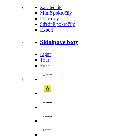
Začátečník
Mírně pokročilý
Pokročilý
Středně pokročilý
Expert
Skialpové boty
Light
Tour
Free