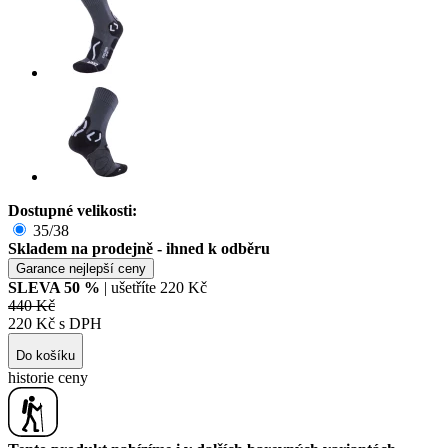
Dostupné velikosti:
35/38
Skladem na prodejně - ihned k odběru
Garance nejlepší ceny
SLEVA
50
%
| ušetříte
220 Kč
440 Kč
220 Kč s DPH
Do košíku
historie ceny