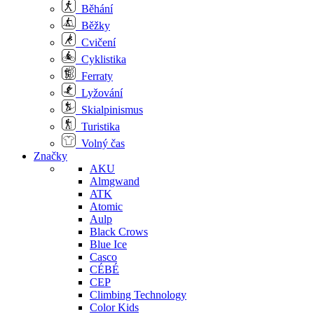
Běhání
Běžky
Cvičení
Cyklistika
Ferraty
Lyžování
Skialpinismus
Turistika
Volný čas
Značky
AKU
Almgwand
ATK
Atomic
Aulp
Black Crows
Blue Ice
Casco
CÉBÉ
CEP
Climbing Technology
Color Kids