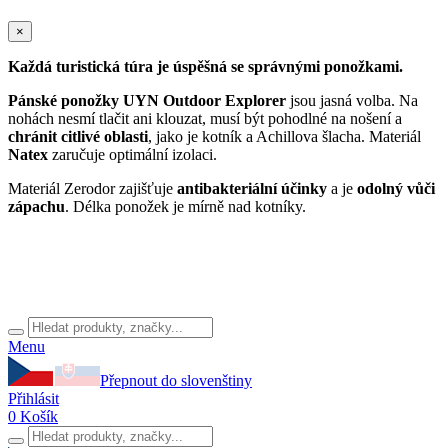
×
Každá turistická túra je úspěšná se správnými ponožkami.
Pánské ponožky UYN Outdoor Explorer
jsou jasná volba. Na
nohách nesmí tlačit ani klouzat, musí být pohodlné na nošení a
chránit citlivé oblasti
, jako je kotník a Achillova šlacha. Materiál
Natex
zaručuje optimální izolaci.
Materiál Zerodor zajišťuje
antibakteriální účinky
a je
odolný vůči
zápachu
. Délka ponožek je mírně nad kotníky.
Menu
Přepnout do slovenštiny
Přihlásit
0
Košík