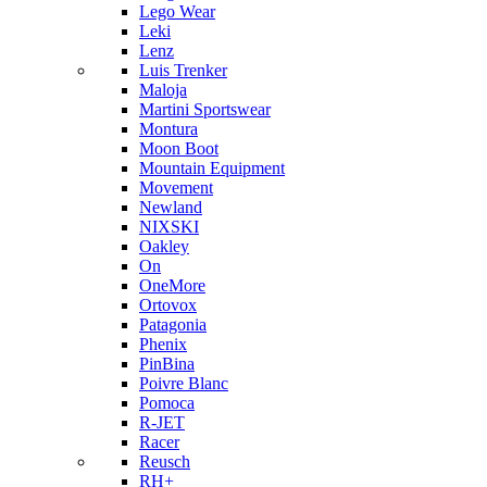
Lego Wear
Leki
Lenz
Luis Trenker
Maloja
Martini Sportswear
Montura
Moon Boot
Mountain Equipment
Movement
Newland
NIXSKI
Oakley
On
OneMore
Ortovox
Patagonia
Phenix
PinBina
Poivre Blanc
Pomoca
R-JET
Racer
Reusch
RH+