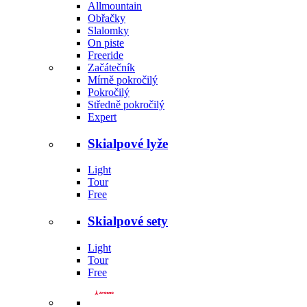
Allmountain
Obřačky
Slalomky
On piste
Freeride
Začátečník
Mírně pokročilý
Pokročilý
Středně pokročilý
Expert
Skialpové lyže
Light
Tour
Free
Skialpové sety
Light
Tour
Free