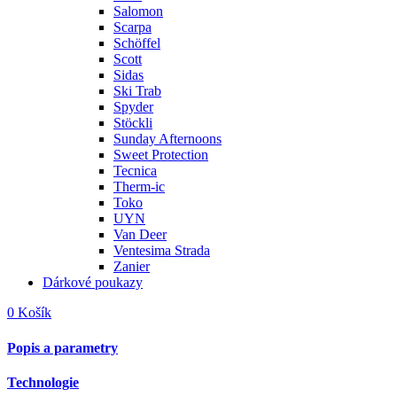
Salomon
Scarpa
Schöffel
Scott
Sidas
Ski Trab
Spyder
Stöckli
Sunday Afternoons
Sweet Protection
Tecnica
Therm-ic
Toko
UYN
Van Deer
Ventesima Strada
Zanier
Dárkové poukazy
0
Košík
Popis a parametry
Technologie