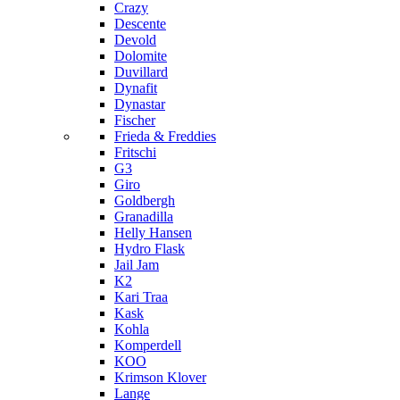
Crazy
Descente
Devold
Dolomite
Duvillard
Dynafit
Dynastar
Fischer
Frieda & Freddies
Fritschi
G3
Giro
Goldbergh
Granadilla
Helly Hansen
Hydro Flask
Jail Jam
K2
Kari Traa
Kask
Kohla
Komperdell
KOO
Krimson Klover
Lange