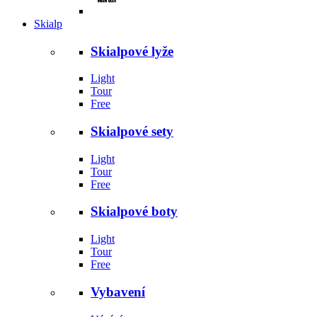
Skialp
Skialpové lyže
Light
Tour
Free
Skialpové sety
Light
Tour
Free
Skialpové boty
Light
Tour
Free
Vybavení