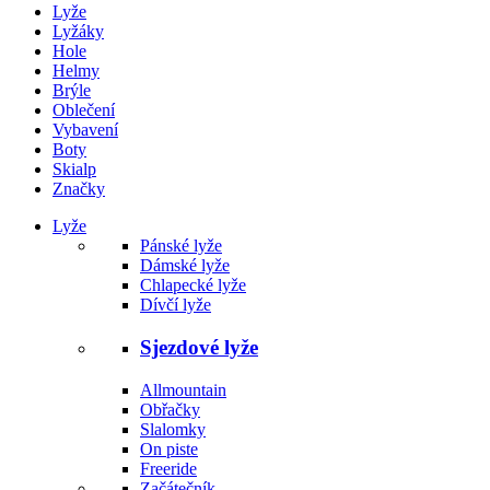
Lyže
Lyžáky
Hole
Helmy
Brýle
Oblečení
Vybavení
Boty
Skialp
Značky
Lyže
Pánské lyže
Dámské lyže
Chlapecké lyže
Dívčí lyže
Sjezdové lyže
Allmountain
Obřačky
Slalomky
On piste
Freeride
Začátečník