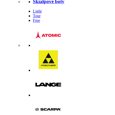
Skialpové boty
Light
Tour
Free