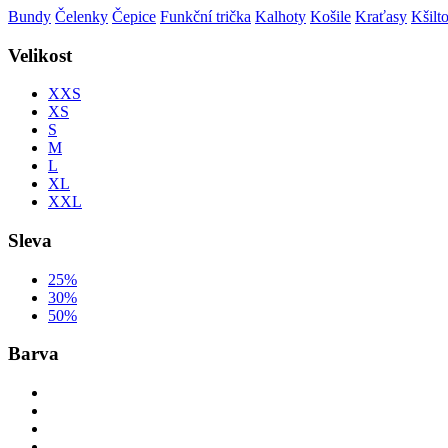
Bundy
Čelenky
Čepice
Funkční trička
Kalhoty
Košile
Kraťasy
Kšilt
Velikost
XXS
XS
S
M
L
XL
XXL
Sleva
25%
30%
50%
Barva