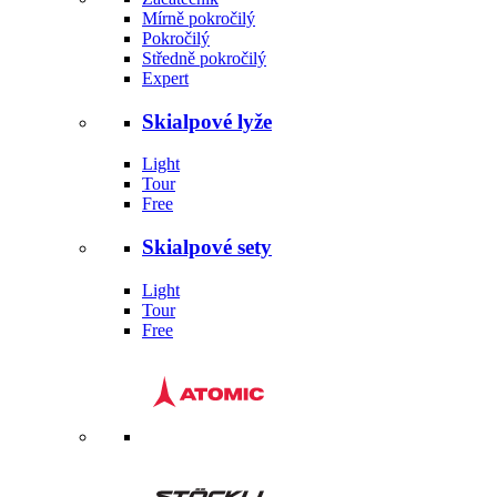
Mírně pokročilý
Pokročilý
Středně pokročilý
Expert
Skialpové lyže
Light
Tour
Free
Skialpové sety
Light
Tour
Free