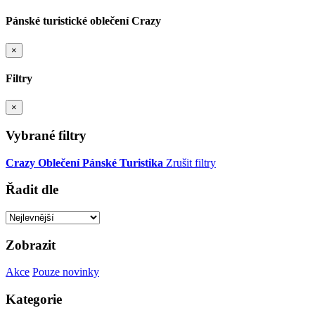
Pánské turistické oblečení Crazy
×
Filtry
×
Vybrané filtry
Crazy
Oblečení
Pánské
Turistika
Zrušit filtry
Řadit dle
Zobrazit
Akce
Pouze novinky
Kategorie