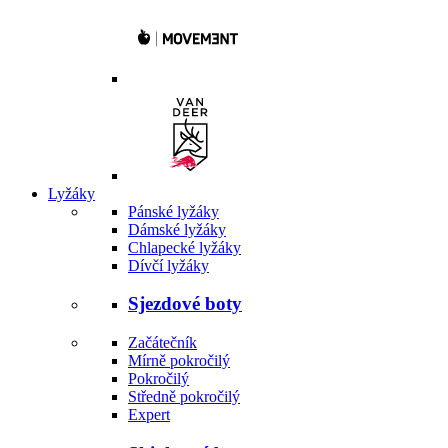
Lyžáky
Pánské lyžáky
Dámské lyžáky
Chlapecké lyžáky
Dívčí lyžáky
Sjezdové boty
Začátečník
Mírně pokročilý
Pokročilý
Středně pokročilý
Expert