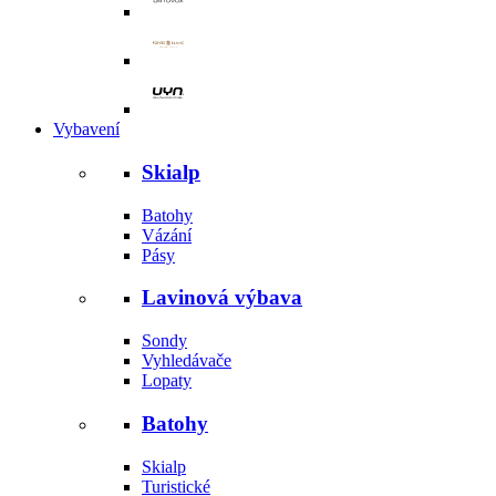
Vybavení
Skialp
Batohy
Vázání
Pásy
Lavinová výbava
Sondy
Vyhledávače
Lopaty
Batohy
Skialp
Turistické