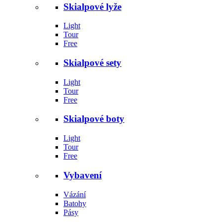
Skialpové lyže
Light
Tour
Free
Skialpové sety
Light
Tour
Free
Skialpové boty
Light
Tour
Free
Vybavení
Vázání
Batohy
Pásy