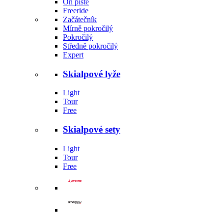
On piste
Freeride
Začátečník
Mírně pokročilý
Pokročilý
Středně pokročilý
Expert
Skialpové lyže
Light
Tour
Free
Skialpové sety
Light
Tour
Free