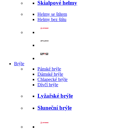
Skialpové helmy
Helmy se štítem
Helmy bez štítu
Brýle
Pánské brýle
Dámské brýle
Chlapecké brýle
Dívčí brýle
Lyžařské brýle
Sluneční brýle