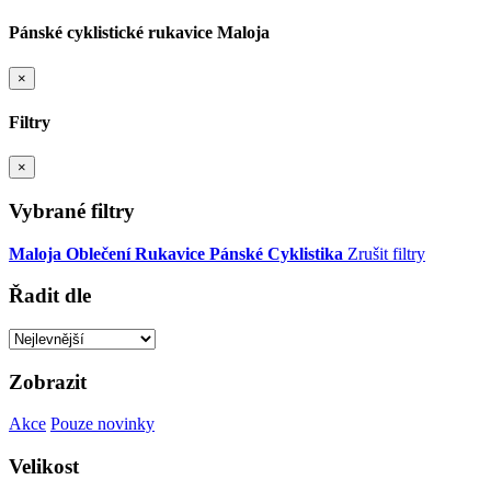
Pánské cyklistické rukavice Maloja
×
Filtry
×
Vybrané filtry
Maloja
Oblečení
Rukavice
Pánské
Cyklistika
Zrušit filtry
Řadit dle
Zobrazit
Akce
Pouze novinky
Velikost