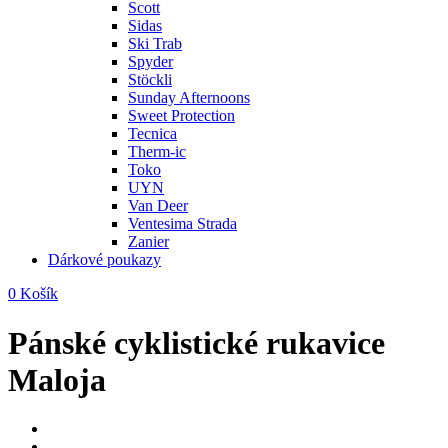
Scott
Sidas
Ski Trab
Spyder
Stöckli
Sunday Afternoons
Sweet Protection
Tecnica
Therm-ic
Toko
UYN
Van Deer
Ventesima Strada
Zanier
Dárkové poukazy
0
Košík
Pánské cyklistické rukavice
Maloja