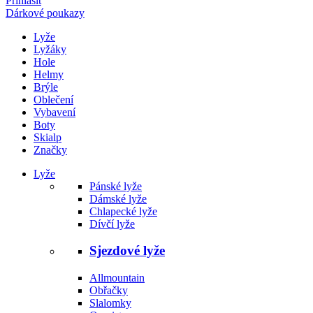
Přihlásit
Dárkové poukazy
Lyže
Lyžáky
Hole
Helmy
Brýle
Oblečení
Vybavení
Boty
Skialp
Značky
Lyže
Pánské lyže
Dámské lyže
Chlapecké lyže
Dívčí lyže
Sjezdové lyže
Allmountain
Obřačky
Slalomky