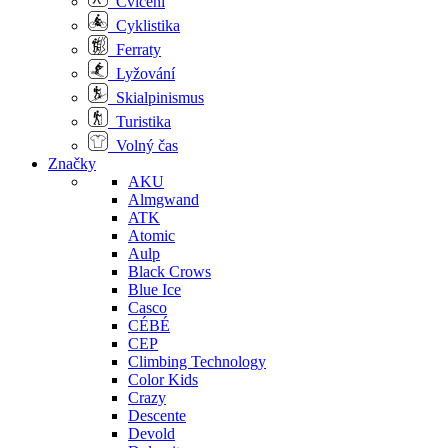
Cvičení
Cyklistika
Ferraty
Lyžování
Skialpinismus
Turistika
Volný čas
Značky
AKU
Almgwand
ATK
Atomic
Aulp
Black Crows
Blue Ice
Casco
CÉBÉ
CEP
Climbing Technology
Color Kids
Crazy
Descente
Devold