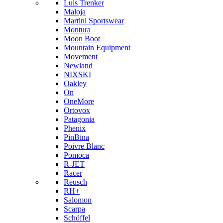
Luis Trenker
Maloja
Martini Sportswear
Montura
Moon Boot
Mountain Equipment
Movement
Newland
NIXSKI
Oakley
On
OneMore
Ortovox
Patagonia
Phenix
PinBina
Poivre Blanc
Pomoca
R-JET
Racer
Reusch
RH+
Salomon
Scarpa
Schöffel