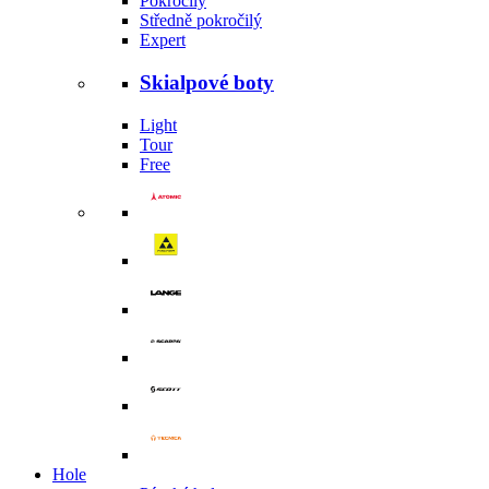
Pokročilý
Středně pokročilý
Expert
Skialpové boty
Light
Tour
Free
Hole