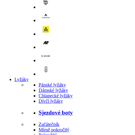
Lyžáky
Pánské lyžáky
Dámské lyžáky
Chlapecké lyžáky
Dívčí lyžáky
Sjezdové boty
Začátečník
Mírně pokročilý