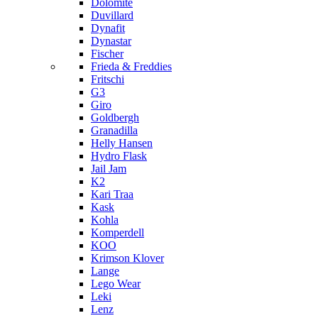
Dolomite
Duvillard
Dynafit
Dynastar
Fischer
Frieda & Freddies
Fritschi
G3
Giro
Goldbergh
Granadilla
Helly Hansen
Hydro Flask
Jail Jam
K2
Kari Traa
Kask
Kohla
Komperdell
KOO
Krimson Klover
Lange
Lego Wear
Leki
Lenz