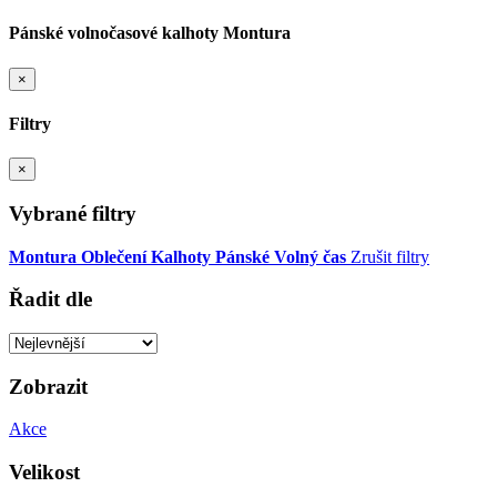
Pánské volnočasové kalhoty Montura
×
Filtry
×
Vybrané filtry
Montura
Oblečení
Kalhoty
Pánské
Volný čas
Zrušit filtry
Řadit dle
Zobrazit
Akce
Velikost