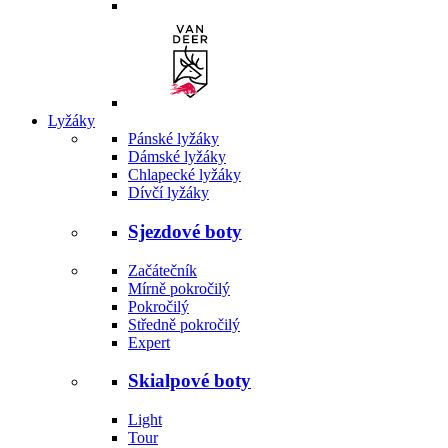
Lyžáky
Pánské lyžáky
Dámské lyžáky
Chlapecké lyžáky
Dívčí lyžáky
Sjezdové boty
Začátečník
Mírně pokročilý
Pokročilý
Středně pokročilý
Expert
Skialpové boty
Light
Tour