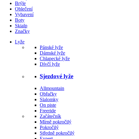
Brýle
Oblečení
Vybavení
Boty
Skialp
Značky
Lyže
Pánské lyže
Dámské lyže
Chlapecké lyže
Dívčí lyže
Sjezdové lyže
Allmountain
Obřačky
Slalomky
On piste
Freeride
Začátečník
Mírně pokročilý
Pokročilý
Středně pokročilý
Expert