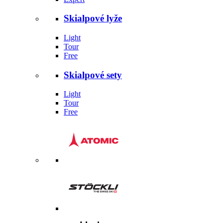
Skialpové lyže
Light
Tour
Free
Skialpové sety
Light
Tour
Free