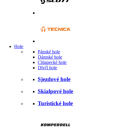
Hole
Pánské hole
Dámské hole
Chlapecké hole
Dívčí hole
Sjezdové hole
Skialpové hole
Turistické hole