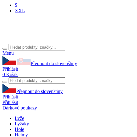
S
XXL
Menu
Přepnout do slovenštiny
Přihlásit
0
Košík
Přepnout do slovenštiny
Přihlásit
Přihlásit
Dárkové poukazy
Lyže
Lyžáky
Hole
Helmy