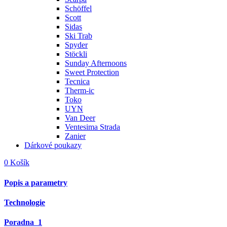
Schöffel
Scott
Sidas
Ski Trab
Spyder
Stöckli
Sunday Afternoons
Sweet Protection
Tecnica
Therm-ic
Toko
UYN
Van Deer
Ventesima Strada
Zanier
Dárkové poukazy
0
Košík
Popis a parametry
Technologie
Poradna
1