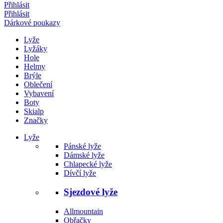
Přihlásit
Přihlásit
Dárkové poukazy
Lyže
Lyžáky
Hole
Helmy
Brýle
Oblečení
Vybavení
Boty
Skialp
Značky
Lyže
Pánské lyže
Dámské lyže
Chlapecké lyže
Dívčí lyže
Sjezdové lyže
Allmountain
Obřačky