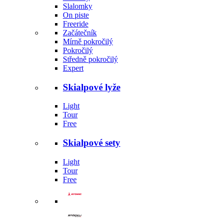
Slalomky
On piste
Freeride
Začátečník
Mírně pokročilý
Pokročilý
Středně pokročilý
Expert
Skialpové lyže
Light
Tour
Free
Skialpové sety
Light
Tour
Free