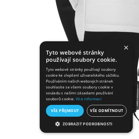
×
Tyto webové stránky
používají soubory cookie.
Tyto webové stránky používají soubory
cookie ke zlepšení uživatelského zážitku.
Používáním našich webových stránek
souhlasíte se všemi soubory cookie v
souladu s našimi zásadami používání
souborů cookie.
Více informací
VŠE PŘIJMOUT
VŠE ODMÍTNOUT
ZOBRAZIT PODROBNOSTI
NEZBYTNĚ NUTNÉ SOUBORY