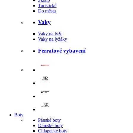
Skialp
Turistické
Do města
Vaky
Vaky na lyže
Vaky na lyžáky
Ferratové vybavení
Boty
Pánské boty
Dámské boty
Chlapecké boty