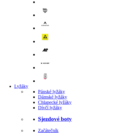
Lyžáky
Pánské lyžáky
Dámské lyžáky
Chlapecké lyžáky
Dívčí lyžáky
Sjezdové boty
Začátečník