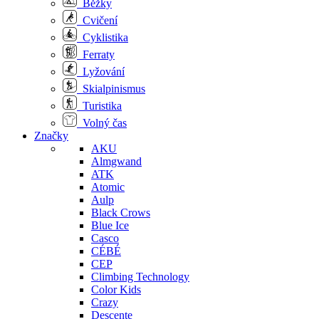
Běžky
Cvičení
Cyklistika
Ferraty
Lyžování
Skialpinismus
Turistika
Volný čas
Značky
AKU
Almgwand
ATK
Atomic
Aulp
Black Crows
Blue Ice
Casco
CÉBÉ
CEP
Climbing Technology
Color Kids
Crazy
Descente