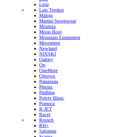
Lenz
Luis Trenker
Maloja
Martini Sportswear
Montura
Moon Boot
Mountain Equipment
Movement
Newland
NIXSKI
Oakley
On
OneMore
Ortovox
Patagonia
Phenix
PinBina
Poivre Blanc
Pomoca
R-JET
Racer
Reusch
RH+
Salomon
Scarpa