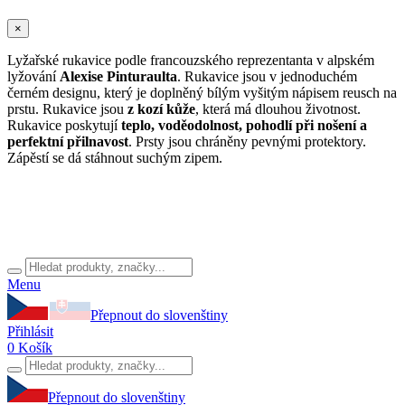
×
Lyžařské rukavice podle francouzského reprezentanta v alpském
lyžování
Alexise Pinturaulta
. Rukavice jsou v jednoduchém
černém designu, který je doplněný bílým vyšitým nápisem reusch na
prstu. Rukavice jsou
z kozí kůže
, která má dlouhou životnost.
Rukavice poskytují
teplo, voděodolnost, pohodlí při nošení a
perfektní přilnavost
. Prsty jsou chráněny pevnými protektory.
Zápěstí se dá stáhnout suchým zipem.
Menu
Přepnout do slovenštiny
Přihlásit
0
Košík
Přepnout do slovenštiny