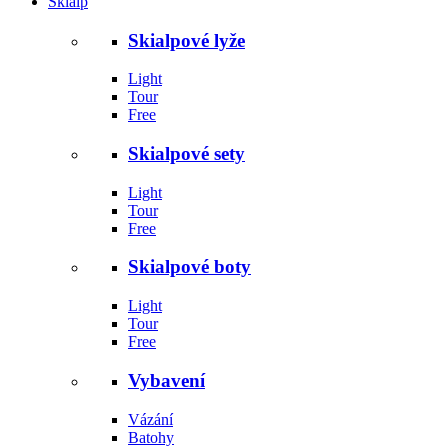
Skialp
Skialpové lyže
Light
Tour
Free
Skialpové sety
Light
Tour
Free
Skialpové boty
Light
Tour
Free
Vybavení
Vázání
Batohy