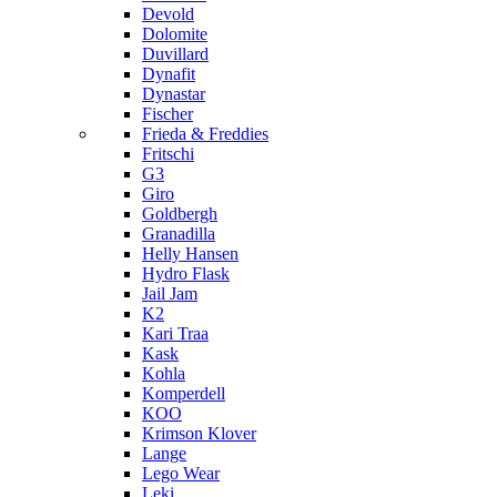
Devold
Dolomite
Duvillard
Dynafit
Dynastar
Fischer
Frieda & Freddies
Fritschi
G3
Giro
Goldbergh
Granadilla
Helly Hansen
Hydro Flask
Jail Jam
K2
Kari Traa
Kask
Kohla
Komperdell
KOO
Krimson Klover
Lange
Lego Wear
Leki