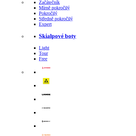
Začátečník
Mírně pokročilý
Pokročilý
Středně pokročilý
Expert
Skialpové boty
Light
Tour
Free