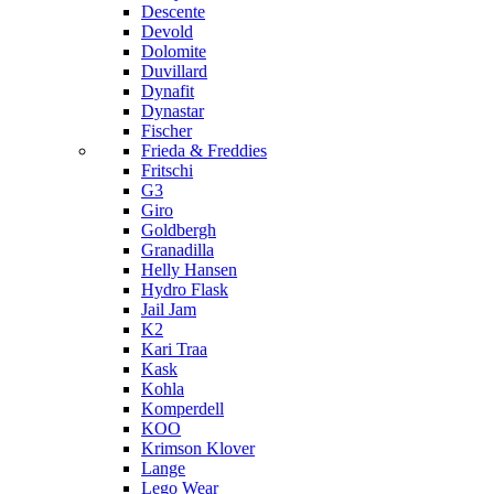
Descente
Devold
Dolomite
Duvillard
Dynafit
Dynastar
Fischer
Frieda & Freddies
Fritschi
G3
Giro
Goldbergh
Granadilla
Helly Hansen
Hydro Flask
Jail Jam
K2
Kari Traa
Kask
Kohla
Komperdell
KOO
Krimson Klover
Lange
Lego Wear