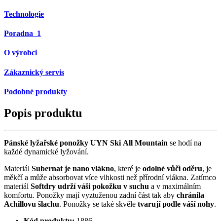
Technologie
Poradna
1
O výrobci
Zákaznický servis
Podobné produkty
Popis produktu
Pánské lyžařské ponožky UYN Ski All Mountain
se hodí na
každé dynamické lyžování.
Materiál
Subernat je nano vlákno
, které je
odolné
vůči
oděru
, je
měkčí a může absorbovat více vlhkosti než přírodní vlákna. Zatímco
materiál
Softdry udrží váši pokožku v suchu
a v maximálním
komfortu. Ponožky mají vyztuženou zadní část tak aby
chránila
Achillovu šlachu
. Ponožky se také skvěle
tvarují
podle
váší
nohy
.
Kód produktu:
1886