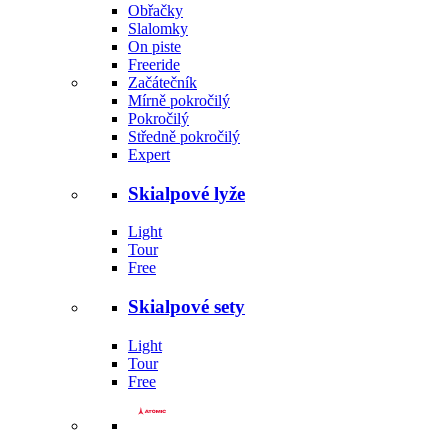
Obřačky
Slalomky
On piste
Freeride
Začátečník
Mírně pokročilý
Pokročilý
Středně pokročilý
Expert
Skialpové lyže
Light
Tour
Free
Skialpové sety
Light
Tour
Free