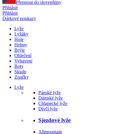
Přepnout do slovenštiny
Přihlásit
Přihlásit
Dárkové poukazy
Lyže
Lyžáky
Hole
Helmy
Brýle
Oblečení
Vybavení
Boty
Skialp
Značky
Lyže
Pánské lyže
Dámské lyže
Chlapecké lyže
Dívčí lyže
Sjezdové lyže
Allmountain