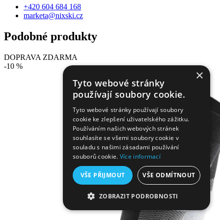
+420 604 684 168
marketa@nixski.cz
Podobné produkty
DOPRAVA ZDARMA
-10 %
×
Tyto webové stránky
používají soubory cookie.
Tyto webové stránky používají soubory
cookie ke zlepšení uživatelského zážitku.
Používáním našich webových stránek
souhlasíte se všemi soubory cookie v
souladu s našimi zásadami používání
souborů cookie.
Více informací
VŠE PŘIJMOUT
VŠE ODMÍTNOUT
ZOBRAZIT PODROBNOSTI
NEZBYTNĚ NUTNÉ SOUBORY