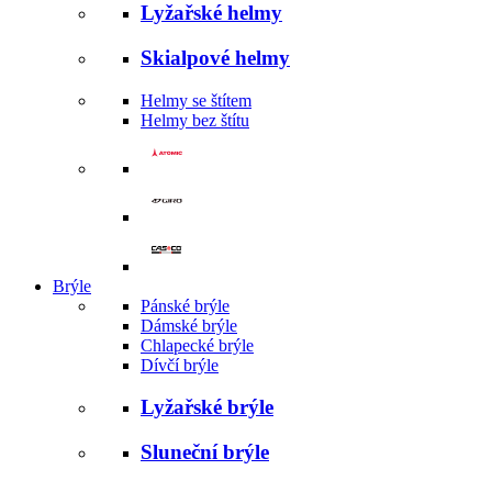
Lyžařské helmy
Skialpové helmy
Helmy se štítem
Helmy bez štítu
Brýle
Pánské brýle
Dámské brýle
Chlapecké brýle
Dívčí brýle
Lyžařské brýle
Sluneční brýle