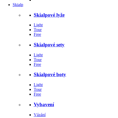
Skialp
Skialpové lyže
Light
Tour
Free
Skialpové sety
Light
Tour
Free
Skialpové boty
Light
Tour
Free
Vybavení
Vázání