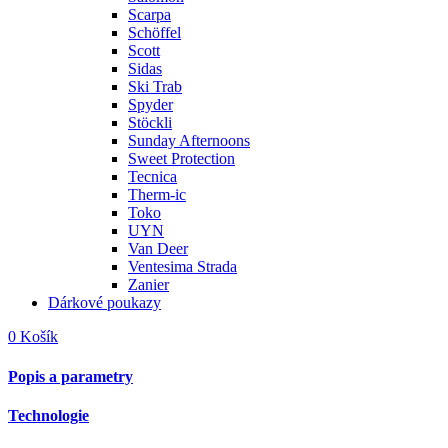
Scarpa
Schöffel
Scott
Sidas
Ski Trab
Spyder
Stöckli
Sunday Afternoons
Sweet Protection
Tecnica
Therm-ic
Toko
UYN
Van Deer
Ventesima Strada
Zanier
Dárkové poukazy
0
Košík
Popis a parametry
Technologie