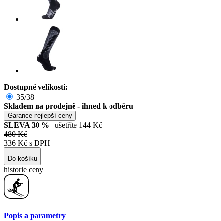
Dostupné velikosti:
35/38
Skladem na prodejně - ihned k odběru
Garance nejlepší ceny
SLEVA
30
%
| ušetříte
144 Kč
480 Kč
336 Kč s DPH
Do košíku
historie ceny
Popis a parametry