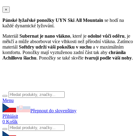
×
Pánské lyžařské ponožky UYN Ski All Mountain
se hodí na
každé dynamické lyžování.
Materiál
Subernat je nano vlákno
, které je
odolné
vůči
oděru
, je
měkčí a může absorbovat více vlhkosti než přírodní vlákna. Zatímco
materiál
Softdry udrží váši pokožku v suchu
a v maximálním
komfortu. Ponožky mají vyztuženou zadní část tak aby
chránila
Achillovu šlachu
. Ponožky se také skvěle
tvarují
podle
váší
nohy
.
Menu
Přepnout do slovenštiny
Přihlásit
0
Košík