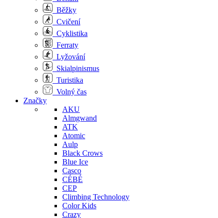
Běžky
Cvičení
Cyklistika
Ferraty
Lyžování
Skialpinismus
Turistika
Volný čas
Značky
AKU
Almgwand
ATK
Atomic
Aulp
Black Crows
Blue Ice
Casco
CÉBÉ
CEP
Climbing Technology
Color Kids
Crazy