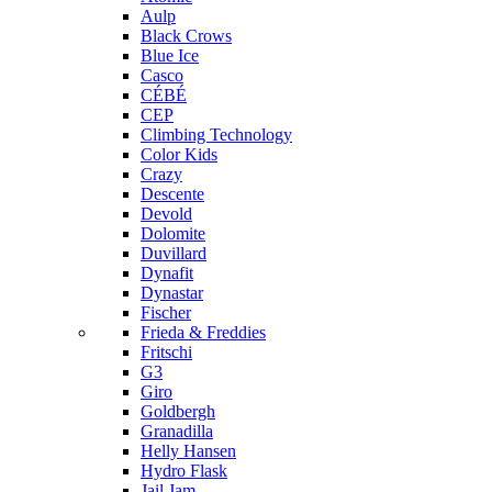
Aulp
Black Crows
Blue Ice
Casco
CÉBÉ
CEP
Climbing Technology
Color Kids
Crazy
Descente
Devold
Dolomite
Duvillard
Dynafit
Dynastar
Fischer
Frieda & Freddies
Fritschi
G3
Giro
Goldbergh
Granadilla
Helly Hansen
Hydro Flask
Jail Jam