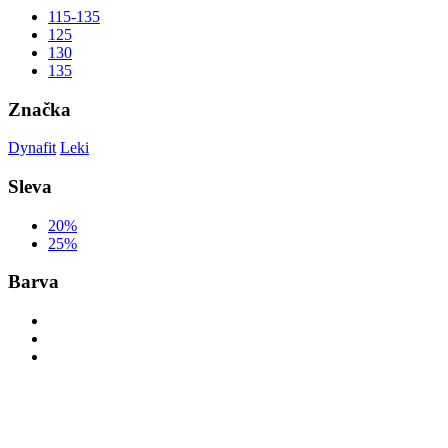
115-135
125
130
135
Značka
Dynafit
Leki
Sleva
20%
25%
Barva