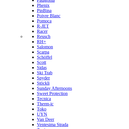
Patagonia
Phenix
PinBina
Poivre Blanc
Pomoca
R-JET
Racer
Reusch
RH+
Salomon
Scarpa
Schöffel
Scott
Sidas
Ski Trab
Spyder
Stöckli
Sunday Afternoons
Sweet Protection
Tecnica
Therm-ic
Toko
UYN
Van Deer
Ventesima Strada