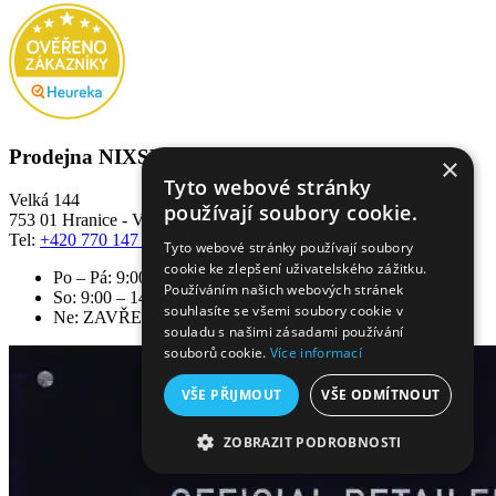
Prodejna NIXSKI Store
×
Tyto webové stránky
Velká 144
používají soubory cookie.
753 01 Hranice - Velká
Tel:
+420 770 147 322
Tyto webové stránky používají soubory
cookie ke zlepšení uživatelského zážitku.
Po – Pá: 9:00 – 18:00
Používáním našich webových stránek
So: 9:00 – 14:00
souhlasíte se všemi soubory cookie v
Ne: ZAVŘENO
souladu s našimi zásadami používání
souborů cookie.
Více informací
VŠE PŘIJMOUT
VŠE ODMÍTNOUT
ZOBRAZIT PODROBNOSTI
NEZBYTNĚ NUTNÉ SOUBORY