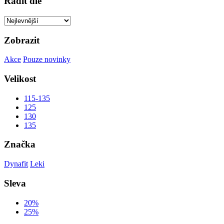
Řadit dle
Zobrazit
Akce
Pouze novinky
Velikost
115-135
125
130
135
Značka
Dynafit
Leki
Sleva
20%
25%