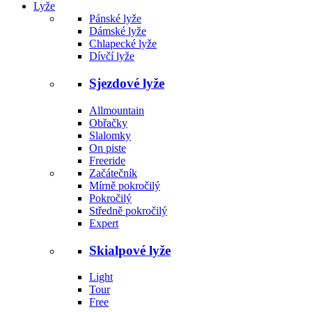
Lyže
Pánské lyže
Dámské lyže
Chlapecké lyže
Dívčí lyže
Sjezdové lyže
Allmountain
Obřačky
Slalomky
On piste
Freeride
Začátečník
Mírně pokročilý
Pokročilý
Středně pokročilý
Expert
Skialpové lyže
Light
Tour
Free