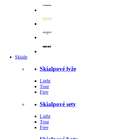
Skialp
Skialpové lyže
Light
Tour
Free
Skialpové sety
Light
Tour
Free