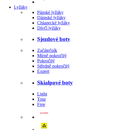
Lyžáky
Pánské lyžáky
Dámské lyžáky
Chlapecké lyžáky
Dívčí lyžáky
Sjezdové boty
Začátečník
Mírně pokročilý
Pokročilý
Středně pokročilý
Expert
Skialpové boty
Light
Tour
Free