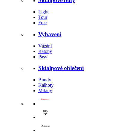
Skialpové boty
Light
Tour
Free
Vybavení
Vázání
Batohy
Pásy
Skialpové oblečení
Bundy
Kalhoty
Mikiny