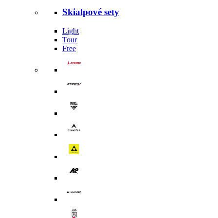
Skialpové sety
Light
Tour
Free