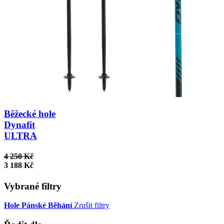
Běžecké hole
Dynafit
ULTRA
4 250 Kč
3 188 Kč
Vybrané filtry
Hole
Pánské
Běhání
Zrušit filtry