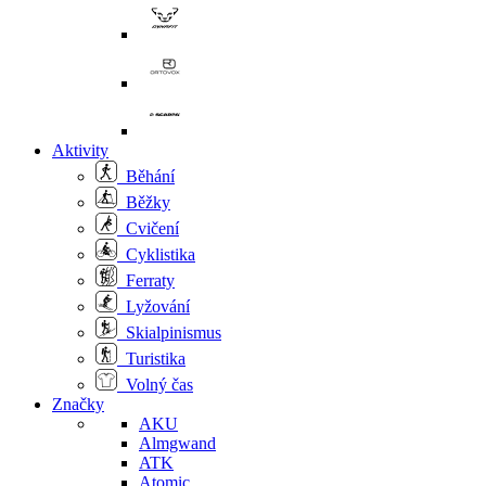
Aktivity
Běhání
Běžky
Cvičení
Cyklistika
Ferraty
Lyžování
Skialpinismus
Turistika
Volný čas
Značky
AKU
Almgwand
ATK
Atomic