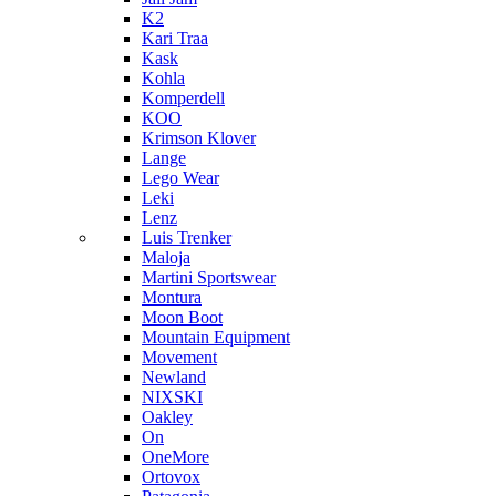
K2
Kari Traa
Kask
Kohla
Komperdell
KOO
Krimson Klover
Lange
Lego Wear
Leki
Lenz
Luis Trenker
Maloja
Martini Sportswear
Montura
Moon Boot
Mountain Equipment
Movement
Newland
NIXSKI
Oakley
On
OneMore
Ortovox