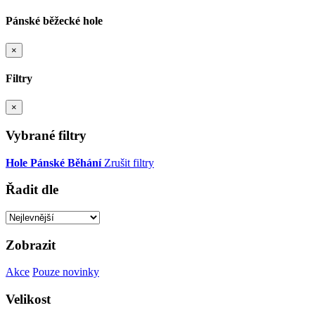
Pánské běžecké hole
×
Filtry
×
Vybrané filtry
Hole
Pánské
Běhání
Zrušit filtry
Řadit dle
Zobrazit
Akce
Pouze novinky
Velikost