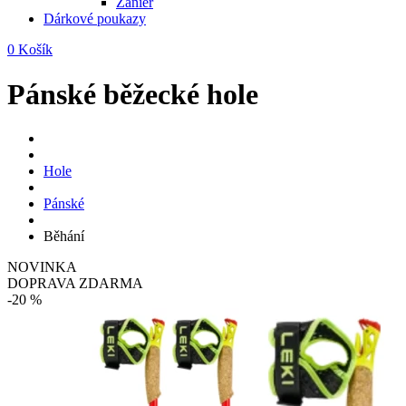
Zanier
Dárkové poukazy
0
Košík
Pánské běžecké hole
Hole
Pánské
Běhání
NOVINKA
DOPRAVA ZDARMA
-20 %