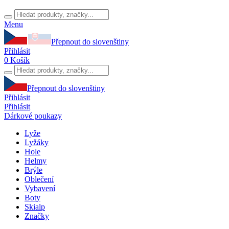
Menu
Přepnout do slovenštiny
Přihlásit
0
Košík
Přepnout do slovenštiny
Přihlásit
Přihlásit
Dárkové poukazy
Lyže
Lyžáky
Hole
Helmy
Brýle
Oblečení
Vybavení
Boty
Skialp
Značky