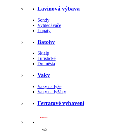
Lavinová výbava
Sondy
Vyhledávače
Lopaty
Batohy
Skialp
Turistické
Do města
Vaky
Vaky na lyže
Vaky na lyžáky
Ferratové vybavení