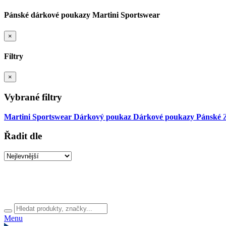
Pánské dárkové poukazy Martini Sportswear
×
Filtry
×
Vybrané filtry
Martini Sportswear
Dárkový poukaz
Dárkové poukazy
Pánské
Z
Řadit dle
Menu