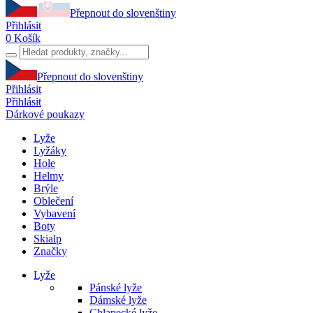
Přepnout do slovenštiny
Přihlásit
0
Košík
Přepnout do slovenštiny
Přihlásit
Přihlásit
Dárkové poukazy
Lyže
Lyžáky
Hole
Helmy
Brýle
Oblečení
Vybavení
Boty
Skialp
Značky
Lyže
Pánské lyže
Dámské lyže
Chlapecké lyže