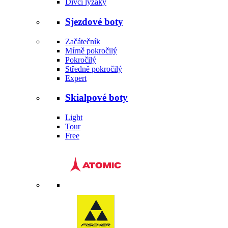
Dívčí lyžáky
Sjezdové boty
Začátečník
Mírně pokročilý
Pokročilý
Středně pokročilý
Expert
Skialpové boty
Light
Tour
Free