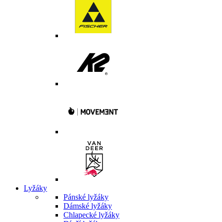
Lyžáky
Pánské lyžáky
Dámské lyžáky
Chlapecké lyžáky