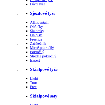
Dívčí lyže
Sjezdové lyže
Allmountain
Obřačky
Slalomky
On piste
Freeride
Začátečník
Mírně pokročilý
Pokročilý
Středně pokročilý
Expert
Skialpové lyže
Light
Tour
Free
Skialpové sety