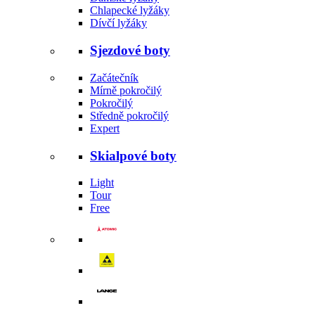
Chlapecké lyžáky
Dívčí lyžáky
Sjezdové boty
Začátečník
Mírně pokročilý
Pokročilý
Středně pokročilý
Expert
Skialpové boty
Light
Tour
Free