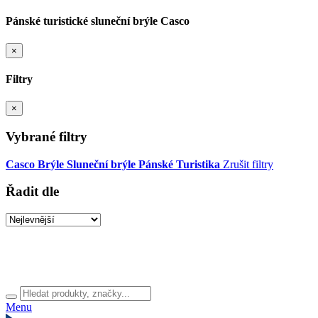
Pánské turistické sluneční brýle Casco
×
Filtry
×
Vybrané filtry
Casco
Brýle
Sluneční brýle
Pánské
Turistika
Zrušit filtry
Řadit dle
Menu