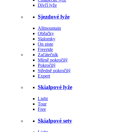
Dívčí lyže
Sjezdové lyže
Allmountain
Obřačky
Slalomky
On piste
Freeride
Začátečník
Mírně pokročilý
Pokročilý
Středně pokročilý
Expert
Skialpové lyže
Light
Tour
Free
Skialpové sety