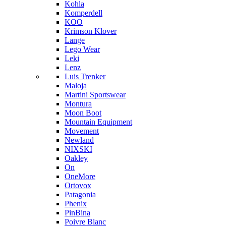
Kohla
Komperdell
KOO
Krimson Klover
Lange
Lego Wear
Leki
Lenz
Luis Trenker
Maloja
Martini Sportswear
Montura
Moon Boot
Mountain Equipment
Movement
Newland
NIXSKI
Oakley
On
OneMore
Ortovox
Patagonia
Phenix
PinBina
Poivre Blanc