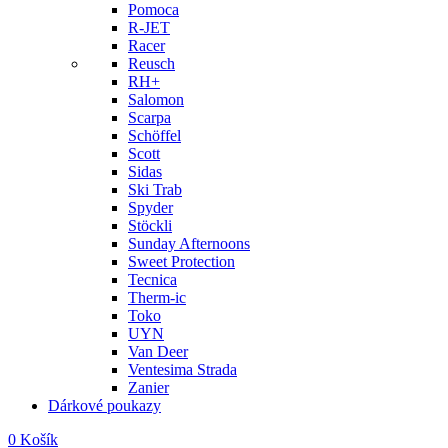
Pomoca
R-JET
Racer
Reusch
RH+
Salomon
Scarpa
Schöffel
Scott
Sidas
Ski Trab
Spyder
Stöckli
Sunday Afternoons
Sweet Protection
Tecnica
Therm-ic
Toko
UYN
Van Deer
Ventesima Strada
Zanier
Dárkové poukazy
0
Košík