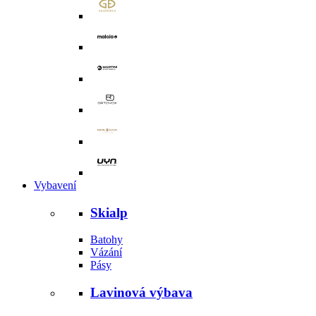
Vybavení
Skialp
Batohy
Vázání
Pásy
Lavinová výbava