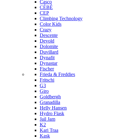
Casco
CÉBÉ
CEP
Climbing Technology
Color Kids
Crazy
Descente
Devold
Dolomite
Duvillard
Dynafit
Dynastar
Fischer
Frieda & Freddies
Fritschi
G3
Giro
Goldbergh
Granadilla
Helly Hansen
Hydro Flask
Jail Jam
K2
Kari Traa
Kask