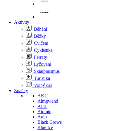
Aktivity
Běhání
Běžky
Cvičení
Cyklistika
Ferraty
Lyžování
Skialpinismus
Turistika
Volný čas
Značky
AKU
Almgwand
ATK
Atomic
Aulp
Black Crows
Blue Ice