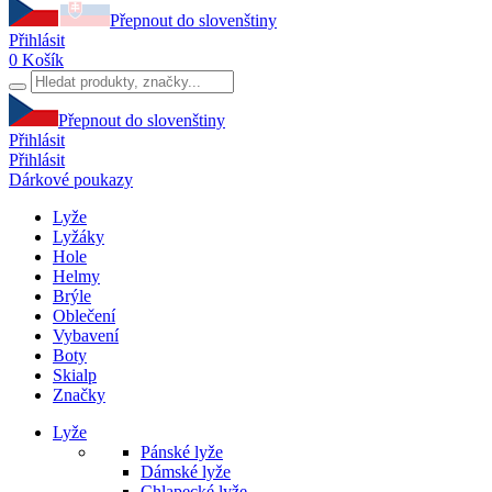
Přepnout do slovenštiny
Přihlásit
0
Košík
Přepnout do slovenštiny
Přihlásit
Přihlásit
Dárkové poukazy
Lyže
Lyžáky
Hole
Helmy
Brýle
Oblečení
Vybavení
Boty
Skialp
Značky
Lyže
Pánské lyže
Dámské lyže
Chlapecké lyže