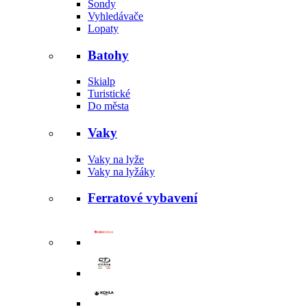
Sondy
Vyhledávače
Lopaty
Batohy
Skialp
Turistické
Do města
Vaky
Vaky na lyže
Vaky na lyžáky
Ferratové vybavení