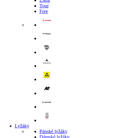
Light
Tour
Free
Lyžáky
Pánské lyžáky
Dámské lyžáky