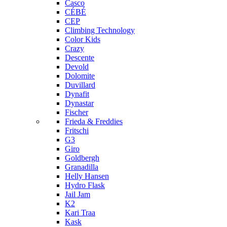
Casco
CÉBÉ
CEP
Climbing Technology
Color Kids
Crazy
Descente
Devold
Dolomite
Duvillard
Dynafit
Dynastar
Fischer
Frieda & Freddies
Fritschi
G3
Giro
Goldbergh
Granadilla
Helly Hansen
Hydro Flask
Jail Jam
K2
Kari Traa
Kask