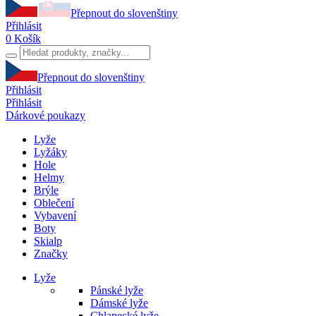
Přepnout do slovenštiny
Přihlásit
0
Košík
Přepnout do slovenštiny
Přihlásit
Přihlásit
Dárkové poukazy
Lyže
Lyžáky
Hole
Helmy
Brýle
Oblečení
Vybavení
Boty
Skialp
Značky
Lyže
Pánské lyže
Dámské lyže
Chlapecké lyže