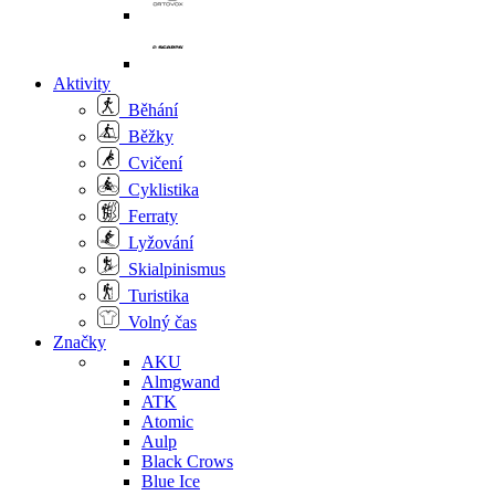
Aktivity
Běhání
Běžky
Cvičení
Cyklistika
Ferraty
Lyžování
Skialpinismus
Turistika
Volný čas
Značky
AKU
Almgwand
ATK
Atomic
Aulp
Black Crows
Blue Ice