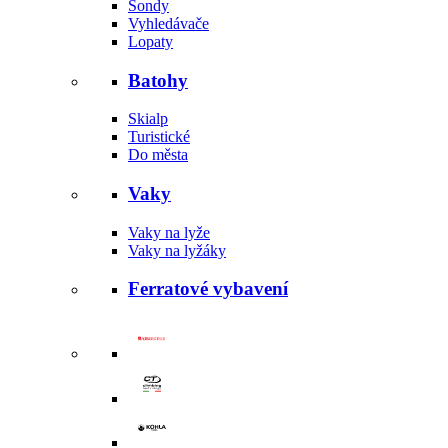
Sondy
Vyhledávače
Lopaty
Batohy
Skialp
Turistické
Do města
Vaky
Vaky na lyže
Vaky na lyžáky
Ferratové vybavení