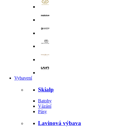
Vybavení
Skialp
Batohy
Vázání
Pásy
Lavinová výbava