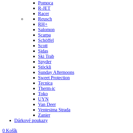
Pomoca
R-JET
Racer
Reusch
RH+
Salomon
Scarpa
Schöffel
Scott
Sidas
Ski Trab
Spyder
Stöckli
Sunday Afternoons
Sweet Protection
Tecnica
Therm-ic
Toko
UYN
Van Deer
Ventesima Strada
Zanier
Dárkové poukazy
0
Košík