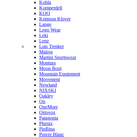
Kohla
Komperdell
KOO
Krimson Klover
Lange
Lego Wear
Leki
Lenz
Luis Trenker
Maloja
Martini Sportswear
Montura
Moon Boot
Mountain Equipment
Movement
Newland
NIXSKI
Oakley
On
OneMore
Ortovox
Patagonia
Phenix
PinBina
Poivre Blanc