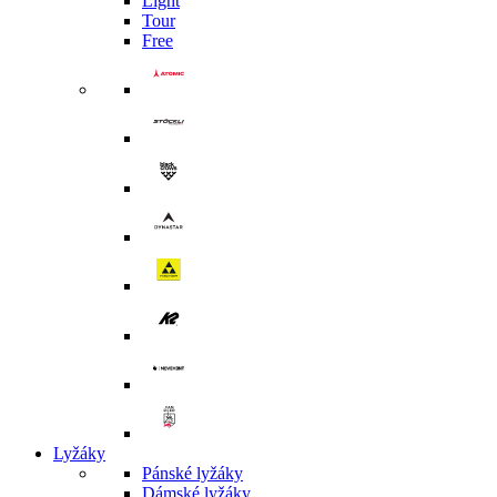
Light
Tour
Free
Lyžáky
Pánské lyžáky
Dámské lyžáky