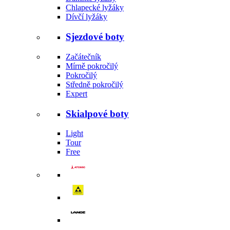
Chlapecké lyžáky
Dívčí lyžáky
Sjezdové boty
Začátečník
Mírně pokročilý
Pokročilý
Středně pokročilý
Expert
Skialpové boty
Light
Tour
Free