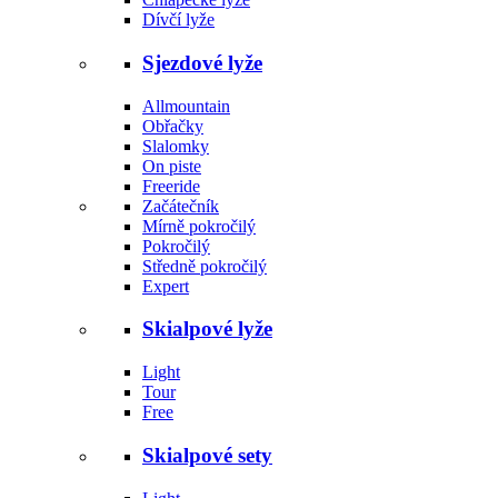
Dívčí lyže
Sjezdové lyže
Allmountain
Obřačky
Slalomky
On piste
Freeride
Začátečník
Mírně pokročilý
Pokročilý
Středně pokročilý
Expert
Skialpové lyže
Light
Tour
Free
Skialpové sety