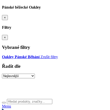
Pánské běžecké Oakley
×
Filtry
×
Vybrané filtry
Oakley
Pánské
Běhání
Zrušit filtry
Řadit dle
Menu