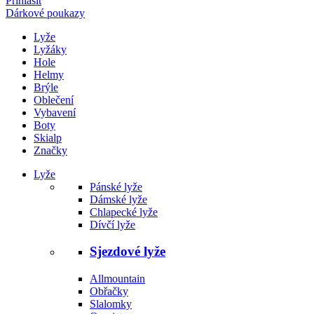
Přihlásit
Dárkové poukazy
Lyže
Lyžáky
Hole
Helmy
Brýle
Oblečení
Vybavení
Boty
Skialp
Značky
Lyže
Pánské lyže
Dámské lyže
Chlapecké lyže
Dívčí lyže
Sjezdové lyže
Allmountain
Obřačky
Slalomky