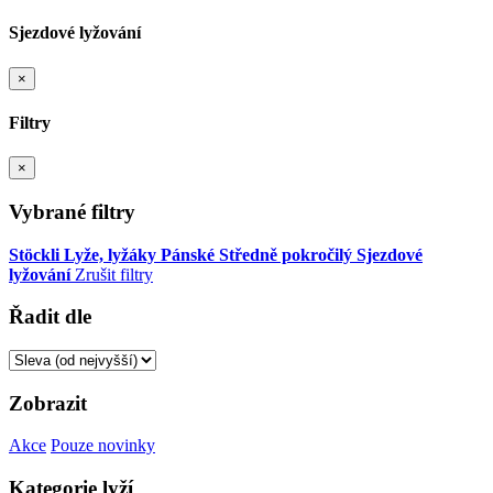
Sjezdové lyžování
×
Filtry
×
Vybrané filtry
Stöckli
Lyže, lyžáky
Pánské
Středně pokročilý
Sjezdové
lyžování
Zrušit filtry
Řadit dle
Zobrazit
Akce
Pouze novinky
Kategorie lyží