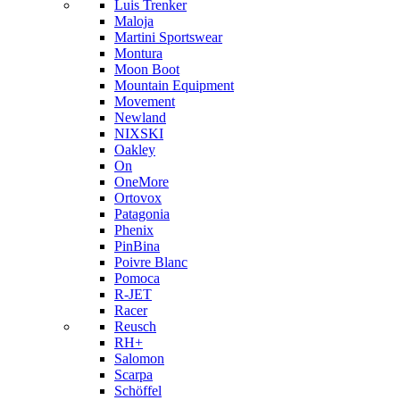
Luis Trenker
Maloja
Martini Sportswear
Montura
Moon Boot
Mountain Equipment
Movement
Newland
NIXSKI
Oakley
On
OneMore
Ortovox
Patagonia
Phenix
PinBina
Poivre Blanc
Pomoca
R-JET
Racer
Reusch
RH+
Salomon
Scarpa
Schöffel