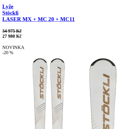
Lyže
Stöckli
LASER MX + MC 20 + MC11
34 975 Kč
27 980 Kč
NOVINKA
-20 %