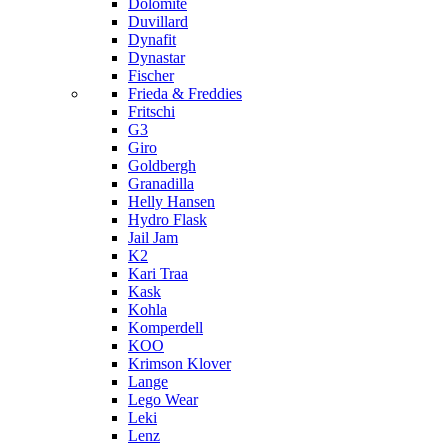
Dolomite
Duvillard
Dynafit
Dynastar
Fischer
Frieda & Freddies
Fritschi
G3
Giro
Goldbergh
Granadilla
Helly Hansen
Hydro Flask
Jail Jam
K2
Kari Traa
Kask
Kohla
Komperdell
KOO
Krimson Klover
Lange
Lego Wear
Leki
Lenz