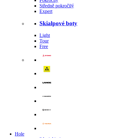
Pokročilý
Středně pokročilý
Expert
Skialpové boty
Light
Tour
Free
Hole