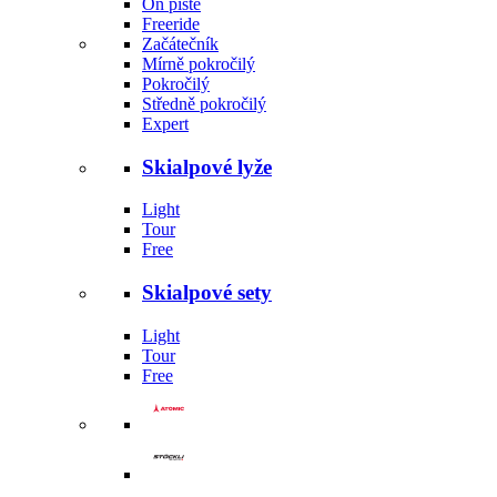
On piste
Freeride
Začátečník
Mírně pokročilý
Pokročilý
Středně pokročilý
Expert
Skialpové lyže
Light
Tour
Free
Skialpové sety
Light
Tour
Free