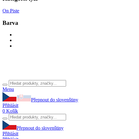
On Piste
Barva
Menu
Přepnout do slovenštiny
Přihlásit
0
Košík
Přepnout do slovenštiny
Přihlásit