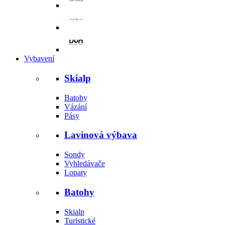
Vybavení
Skialp
Batohy
Vázání
Pásy
Lavinová výbava
Sondy
Vyhledávače
Lopaty
Batohy
Skialp
Turistické