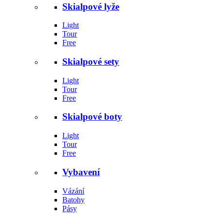
Skialpové lyže
Light
Tour
Free
Skialpové sety
Light
Tour
Free
Skialpové boty
Light
Tour
Free
Vybavení
Vázání
Batohy
Pásy