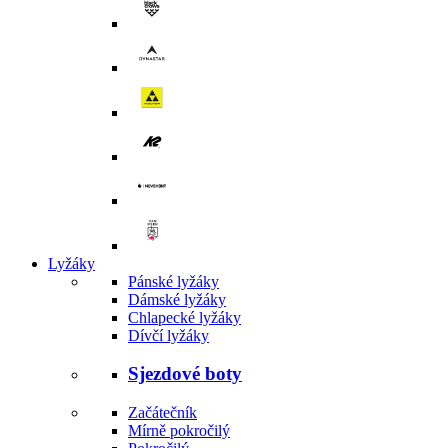
Lyžáky
Pánské lyžáky
Dámské lyžáky
Chlapecké lyžáky
Dívčí lyžáky
Sjezdové boty
Začátečník
Mírně pokročilý