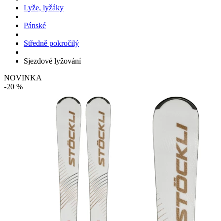
Lyže, lyžáky
Pánské
Středně pokročilý
Sjezdové lyžování
NOVINKA
-20 %