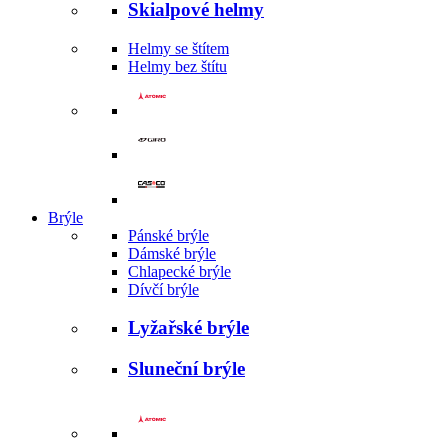
Skialpové helmy
Helmy se štítem
Helmy bez štítu
Brýle
Pánské brýle
Dámské brýle
Chlapecké brýle
Dívčí brýle
Lyžařské brýle
Sluneční brýle