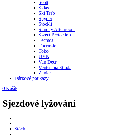
Scott
Sidas
Ski Trab
Spyder
Stöckli
Sunday Afternoons
Sweet Protection
Tecnica
Therm-ic
Toko
UYN
Van Deer
Ventesima Strada
Zanier
Dárkové poukazy
0
Košík
Sjezdové lyžování
Stöckli