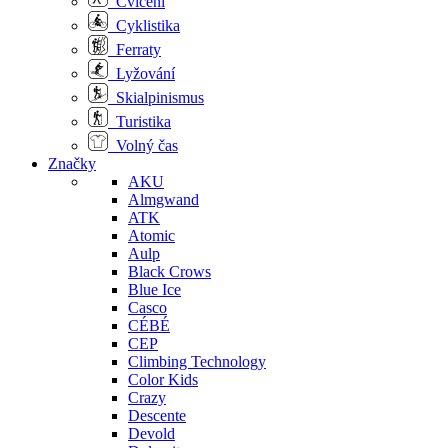
Cvičení
Cyklistika
Ferraty
Lyžování
Skialpinismus
Turistika
Volný čas
Značky
AKU
Almgwand
ATK
Atomic
Aulp
Black Crows
Blue Ice
Casco
CÉBÉ
CEP
Climbing Technology
Color Kids
Crazy
Descente
Devold