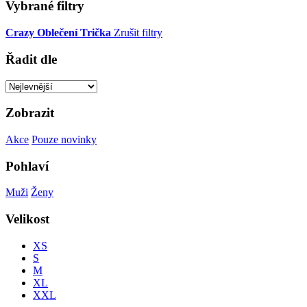
Vybrané filtry
Crazy
Oblečení
Trička
Zrušit filtry
Řadit dle
Zobrazit
Akce
Pouze novinky
Pohlaví
Muži
Ženy
Velikost
XS
S
M
XL
XXL