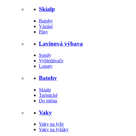
Skialp
Batohy
Vázání
Pásy
Lavinová výbava
Sondy
Vyhledávače
Lopaty
Batohy
Skialp
Turistické
Do města
Vaky
Vaky na lyže
Vaky na lyžáky