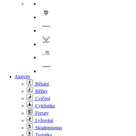
Aktivity
Běhání
Běžky
Cvičení
Cyklistika
Ferraty
Lyžování
Skialpinismus
Turistika