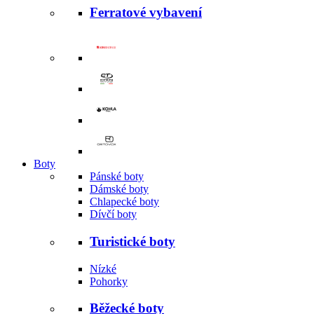
Ferratové vybavení
Boty
Pánské boty
Dámské boty
Chlapecké boty
Dívčí boty
Turistické boty
Nízké
Pohorky
Běžecké boty