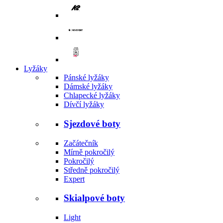
Lyžáky
Pánské lyžáky
Dámské lyžáky
Chlapecké lyžáky
Dívčí lyžáky
Sjezdové boty
Začátečník
Mírně pokročilý
Pokročilý
Středně pokročilý
Expert
Skialpové boty
Light