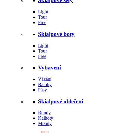
Skialpové sety
Light
Tour
Free
Skialpové boty
Light
Tour
Free
Vybavení
Vázání
Batohy
Pásy
Skialpové oblečení
Bundy
Kalhoty
Mikiny