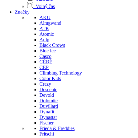
Volný čas
Značky
AKU
Almgwand
ATK
Atomic
Aulp
Black Crows
Blue Ice
Casco
CÉBÉ
CEP
Climbing Technology
Color Kids
Crazy
Descente
Devold
Dolomite
Duvillard
Dynafit
Dynastar
Fischer
Frieda & Freddies
Fritschi