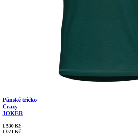
Pánské tričko
Crazy
JOKER
1 530 Kč
1 071 Kč