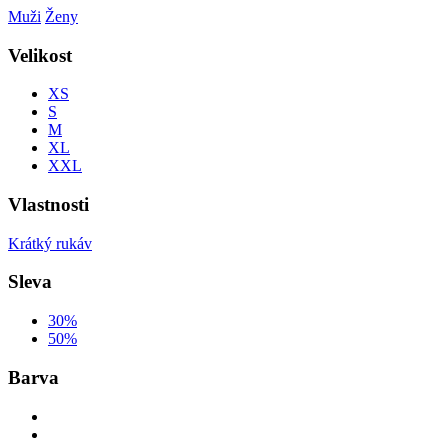
Muži
Ženy
Velikost
XS
S
M
XL
XXL
Vlastnosti
Krátký rukáv
Sleva
30%
50%
Barva