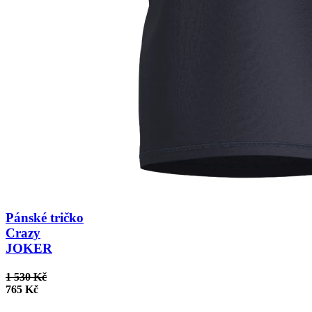
Pánské tričko
Crazy
JOKER
1 530 Kč
765 Kč