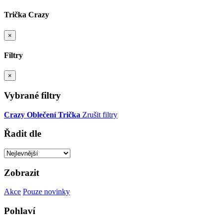
Trička Crazy
×
Filtry
×
Vybrané filtry
Crazy
Oblečení
Trička
Zrušit filtry
Řadit dle
Zobrazit
Akce
Pouze novinky
Pohlaví