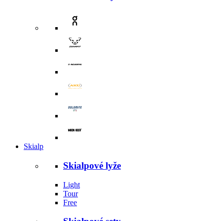
Skialp
Skialpové lyže
Light
Tour
Free