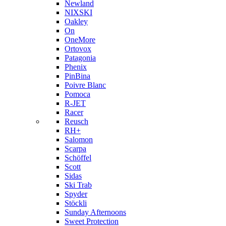
Newland
NIXSKI
Oakley
On
OneMore
Ortovox
Patagonia
Phenix
PinBina
Poivre Blanc
Pomoca
R-JET
Racer
Reusch
RH+
Salomon
Scarpa
Schöffel
Scott
Sidas
Ski Trab
Spyder
Stöckli
Sunday Afternoons
Sweet Protection