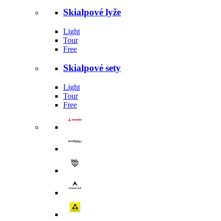
Skialpové lyže
Light
Tour
Free
Skialpové sety
Light
Tour
Free