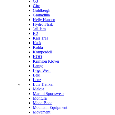
G3
Giro
Goldbergh
Granadilla
Helly Hansen
Hydro Flask
Jail Jam
K2
Kari Traa
Kask
Kohla
Komperdell
KOO
Krimson Klover
Lange
Lego Wear
Leki
Lenz
Luis Trenker
Maloja
Martini Sportswear
Montura
Moon Boot
Mountain Equipment
Movement