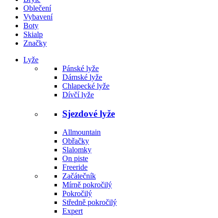
Oblečení
Vybavení
Boty
Skialp
Značky
Lyže
Pánské lyže
Dámské lyže
Chlapecké lyže
Dívčí lyže
Sjezdové lyže
Allmountain
Obřačky
Slalomky
On piste
Freeride
Začátečník
Mírně pokročilý
Pokročilý
Středně pokročilý
Expert