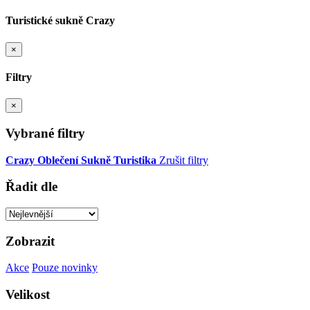
Turistické sukně Crazy
×
Filtry
×
Vybrané filtry
Crazy
Oblečení
Sukně
Turistika
Zrušit filtry
Řadit dle
Zobrazit
Akce
Pouze novinky
Velikost