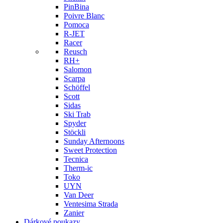
PinBina
Poivre Blanc
Pomoca
R-JET
Racer
Reusch
RH+
Salomon
Scarpa
Schöffel
Scott
Sidas
Ski Trab
Spyder
Stöckli
Sunday Afternoons
Sweet Protection
Tecnica
Therm-ic
Toko
UYN
Van Deer
Ventesima Strada
Zanier
Dárkové poukazy