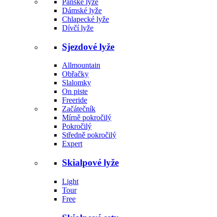
Pánské lyže
Dámské lyže
Chlapecké lyže
Dívčí lyže
Sjezdové lyže
Allmountain
Obřačky
Slalomky
On piste
Freeride
Začátečník
Mírně pokročilý
Pokročilý
Středně pokročilý
Expert
Skialpové lyže
Light
Tour
Free