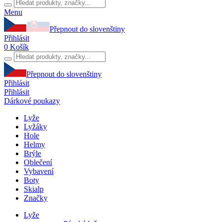
Menu
Přepnout do slovenštiny
Přihlásit
0
Košík
Přepnout do slovenštiny
Přihlásit
Přihlásit
Dárkové poukazy
Lyže
Lyžáky
Hole
Helmy
Brýle
Oblečení
Vybavení
Boty
Skialp
Značky
Lyže