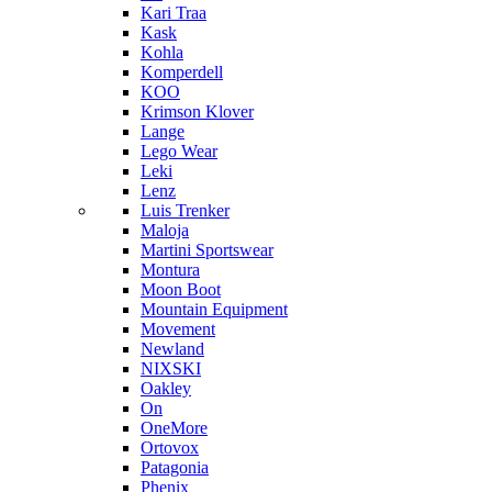
Kari Traa
Kask
Kohla
Komperdell
KOO
Krimson Klover
Lange
Lego Wear
Leki
Lenz
Luis Trenker
Maloja
Martini Sportswear
Montura
Moon Boot
Mountain Equipment
Movement
Newland
NIXSKI
Oakley
On
OneMore
Ortovox
Patagonia
Phenix