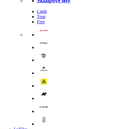
Skialpové sety
Light
Tour
Free