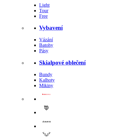
Light
Tour
Free
Vybavení
Vázání
Batohy
Pásy
Skialpové oblečení
Bundy
Kalhoty
Mikiny