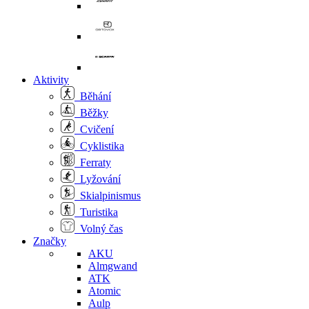
Aktivity
Běhání
Běžky
Cvičení
Cyklistika
Ferraty
Lyžování
Skialpinismus
Turistika
Volný čas
Značky
AKU
Almgwand
ATK
Atomic
Aulp