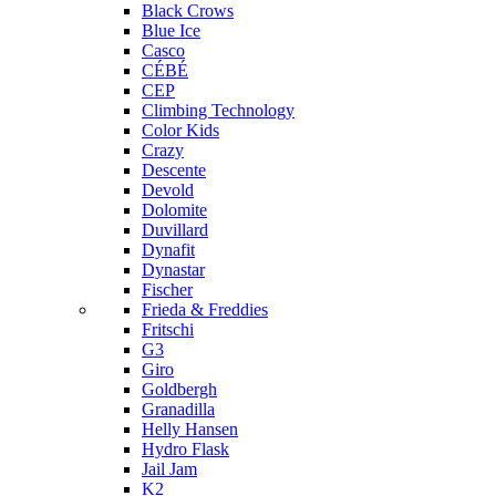
Black Crows
Blue Ice
Casco
CÉBÉ
CEP
Climbing Technology
Color Kids
Crazy
Descente
Devold
Dolomite
Duvillard
Dynafit
Dynastar
Fischer
Frieda & Freddies
Fritschi
G3
Giro
Goldbergh
Granadilla
Helly Hansen
Hydro Flask
Jail Jam
K2