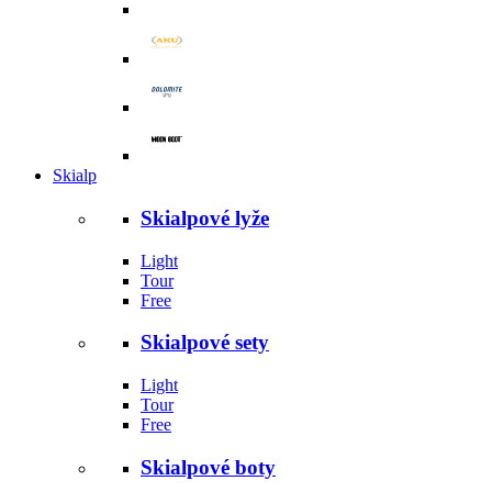
Skialp
Skialpové lyže
Light
Tour
Free
Skialpové sety
Light
Tour
Free
Skialpové boty