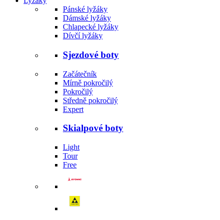
Lyžáky
Pánské lyžáky
Dámské lyžáky
Chlapecké lyžáky
Dívčí lyžáky
Sjezdové boty
Začátečník
Mírně pokročilý
Pokročilý
Středně pokročilý
Expert
Skialpové boty
Light
Tour
Free