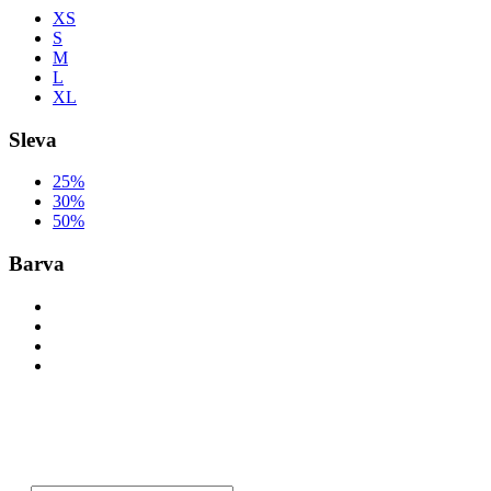
XS
S
M
L
XL
Sleva
25%
30%
50%
Barva