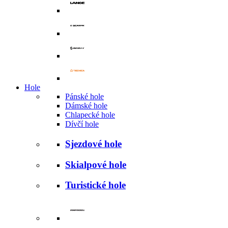
Hole
Pánské hole
Dámské hole
Chlapecké hole
Dívčí hole
Sjezdové hole
Skialpové hole
Turistické hole