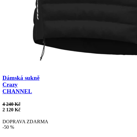
Dámská sukně
Crazy
CHANNEL
4 240 Kč
2 120 Kč
DOPRAVA ZDARMA
-50 %