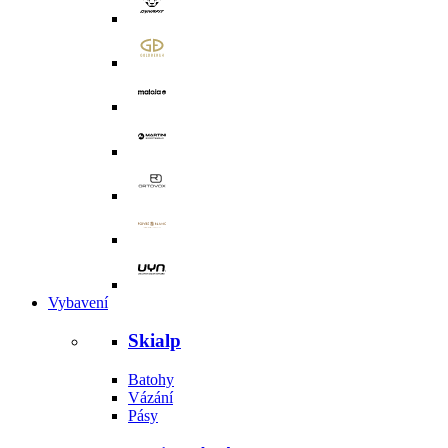
Vybavení
Skialp
Batohy
Vázání
Pásy