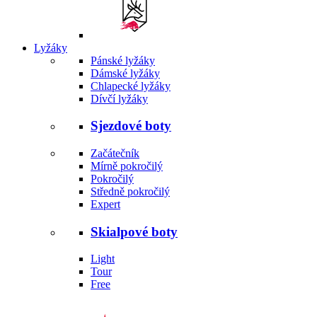
Lyžáky
Pánské lyžáky
Dámské lyžáky
Chlapecké lyžáky
Dívčí lyžáky
Sjezdové boty
Začátečník
Mírně pokročilý
Pokročilý
Středně pokročilý
Expert
Skialpové boty
Light
Tour
Free