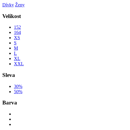
Dívky
Ženy
Velikost
152
164
XS
S
M
L
XL
XXL
Sleva
30%
50%
Barva