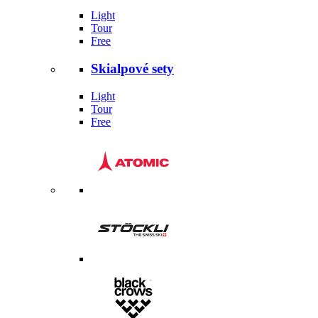
Light
Tour
Free
Skialpové sety
Light
Tour
Free