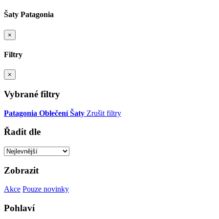
Šaty Patagonia
×
Filtry
×
Vybrané filtry
Patagonia
Oblečení
Šaty
Zrušit filtry
Řadit dle
Zobrazit
Akce
Pouze novinky
Pohlaví