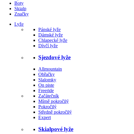
Boty
Skialp
Značky
Lyže
Pánské lyže
Dámské lyže
Chlapecké lyže
Dívčí lyže
Sjezdové lyže
Allmountain
Obřačky
Slalomky
On piste
Freeride
Začátečník
Mírně pokročilý
Pokročilý
Středně pokročilý
Expert
Skialpové lyže