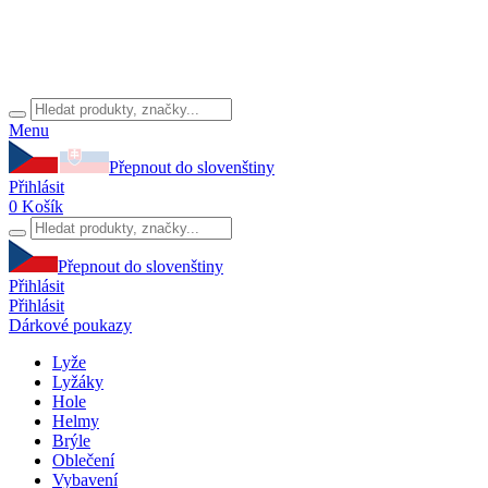
Menu
Přepnout do slovenštiny
Přihlásit
0
Košík
Přepnout do slovenštiny
Přihlásit
Přihlásit
Dárkové poukazy
Lyže
Lyžáky
Hole
Helmy
Brýle
Oblečení
Vybavení