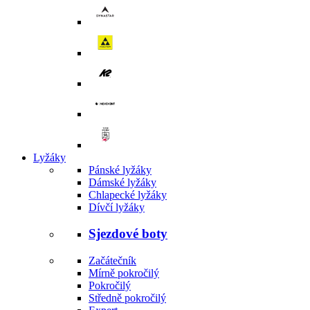
Lyžáky
Pánské lyžáky
Dámské lyžáky
Chlapecké lyžáky
Dívčí lyžáky
Sjezdové boty
Začátečník
Mírně pokročilý
Pokročilý
Středně pokročilý