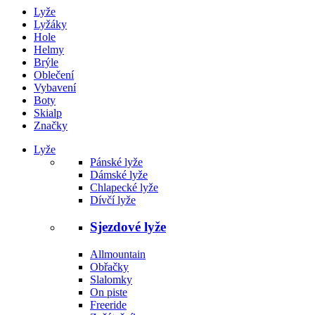
Lyže
Lyžáky
Hole
Helmy
Brýle
Oblečení
Vybavení
Boty
Skialp
Značky
Lyže
Pánské lyže
Dámské lyže
Chlapecké lyže
Dívčí lyže
Sjezdové lyže
Allmountain
Obřačky
Slalomky
On piste
Freeride