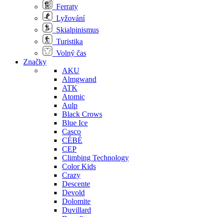
Ferraty
Lyžování
Skialpinismus
Turistika
Volný čas
Značky
AKU
Almgwand
ATK
Atomic
Aulp
Black Crows
Blue Ice
Casco
CÉBÉ
CEP
Climbing Technology
Color Kids
Crazy
Descente
Devold
Dolomite
Duvillard