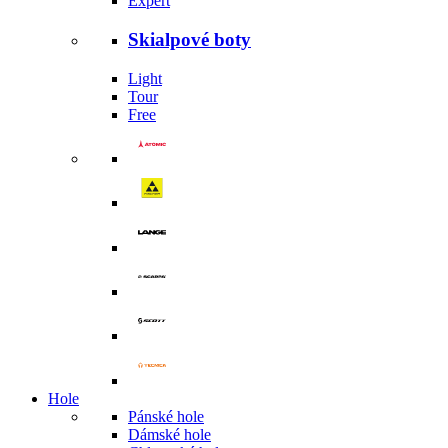
Expert
Skialpové boty
Light
Tour
Free
Hole
Pánské hole
Dámské hole