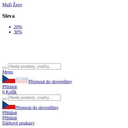
Muži
Ženy
Sleva
20%
30%
Menu
Přepnout do slovenštiny
Přihlásit
0
Košík
Přepnout do slovenštiny
Přihlásit
Přihlásit
Dárkové poukazy