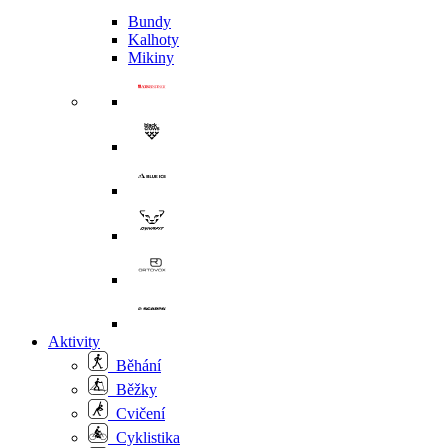
Bundy
Kalhoty
Mikiny
Aktivity
Běhání
Běžky
Cvičení
Cyklistika