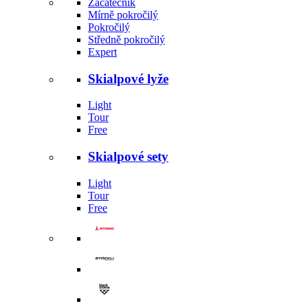
Začátečník
Mírně pokročilý
Pokročilý
Středně pokročilý
Expert
Skialpové lyže
Light
Tour
Free
Skialpové sety
Light
Tour
Free