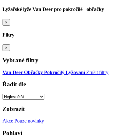
Lyžařské lyže Van Deer pro pokročilé - obřačky
×
Filtry
×
Vybrané filtry
Van Deer
Obřačky
Pokročilý
Lyžování
Zrušit filtry
Řadit dle
Zobrazit
Akce
Pouze novinky
Pohlaví