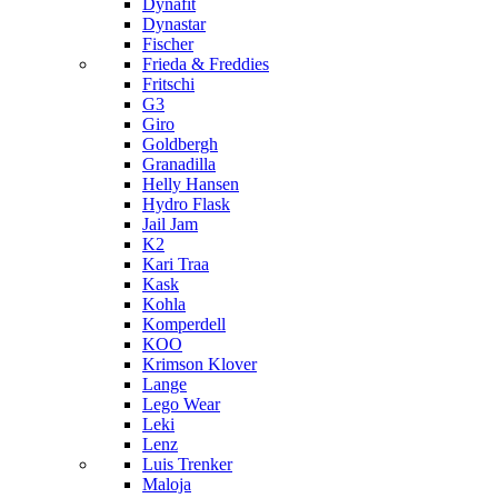
Dynafit
Dynastar
Fischer
Frieda & Freddies
Fritschi
G3
Giro
Goldbergh
Granadilla
Helly Hansen
Hydro Flask
Jail Jam
K2
Kari Traa
Kask
Kohla
Komperdell
KOO
Krimson Klover
Lange
Lego Wear
Leki
Lenz
Luis Trenker
Maloja