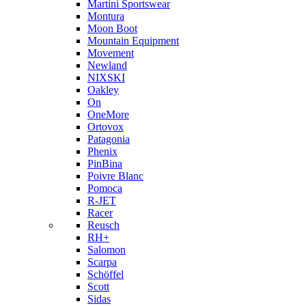
Martini Sportswear
Montura
Moon Boot
Mountain Equipment
Movement
Newland
NIXSKI
Oakley
On
OneMore
Ortovox
Patagonia
Phenix
PinBina
Poivre Blanc
Pomoca
R-JET
Racer
Reusch
RH+
Salomon
Scarpa
Schöffel
Scott
Sidas