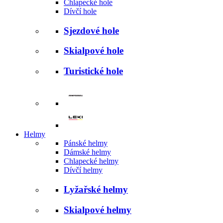
Chlapecké hole
Dívčí hole
Sjezdové hole
Skialpové hole
Turistické hole
Helmy
Pánské helmy
Dámské helmy
Chlapecké helmy
Dívčí helmy
Lyžařské helmy
Skialpové helmy