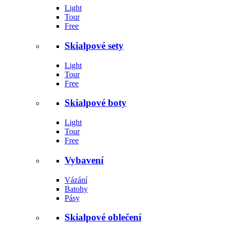
Light
Tour
Free
Skialpové sety
Light
Tour
Free
Skialpové boty
Light
Tour
Free
Vybavení
Vázání
Batohy
Pásy
Skialpové oblečení