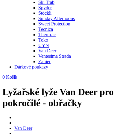
Ski Trab
Spyder
Stöckli
Sunday Afternoons
Sweet Protection
Tecnica
Therm-ic
Toko
UYN
Van Deer
Ventesima Strada
Zanier
Dárkové poukazy
0
Košík
Lyžařské lyže Van Deer pro
pokročilé - obřačky
Van Deer