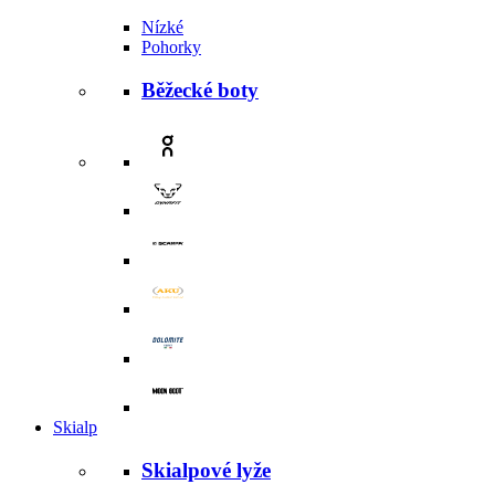
Nízké
Pohorky
Běžecké boty
Skialp
Skialpové lyže