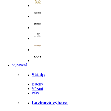
Vybavení
Skialp
Batohy
Vázání
Pásy
Lavinová výbava