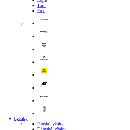
Light
Tour
Free
Lyžáky
Pánské lyžáky
Dámské lyžáky