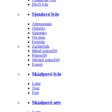
Dívčí lyže
Sjezdové lyže
Allmountain
Obřačky
Slalomky
On piste
Freeride
Začátečník
Mírně pokročilý
Pokročilý
Středně pokročilý
Expert
Skialpové lyže
Light
Tour
Free
Skialpové sety