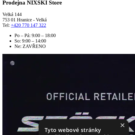
Prodejna NIXSKI Store
Velká 144
753 01 Hranice - Velká
Tel:
+420 770 147 322
Po – Pá: 9:00 – 18:00
So: 9:00 – 14:00
Ne: ZAVŘENO
×
Tyto webové stránky