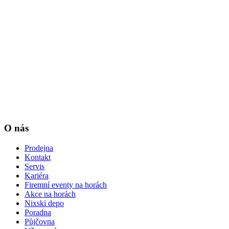
O nás
Prodejna
Kontakt
Servis
Kariéra
Firemní eventy na horách
Akce na horách
Nixski depo
Poradna
Půjčovna