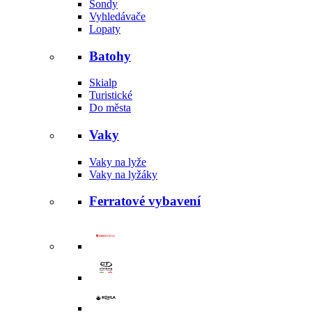
Sondy
Vyhledávače
Lopaty
Batohy
Skialp
Turistické
Do města
Vaky
Vaky na lyže
Vaky na lyžáky
Ferratové vybavení