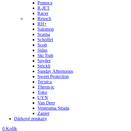
Pomoca
R-JET
Racer
Reusch
RH+
Salomon
Scarpa
Schöffel
Scott
Sidas
Ski Trab
Spyder
Stöckli
Sunday Afternoons
Sweet Protection
Tecnica
Therm-ic
Toko
UYN
Van Deer
Ventesima Strada
Zanier
Dárkové poukazy
0
Košík