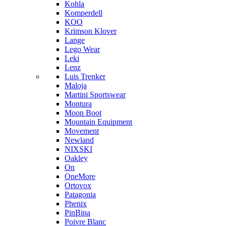
Kohla
Komperdell
KOO
Krimson Klover
Lange
Lego Wear
Leki
Lenz
Luis Trenker
Maloja
Martini Sportswear
Montura
Moon Boot
Mountain Equipment
Movement
Newland
NIXSKI
Oakley
On
OneMore
Ortovox
Patagonia
Phenix
PinBina
Poivre Blanc