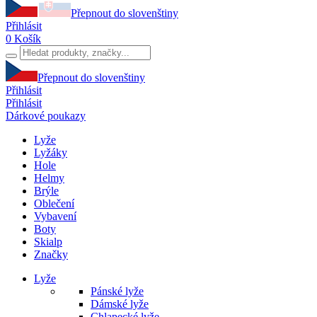
Přepnout do slovenštiny
Přihlásit
0
Košík
Přepnout do slovenštiny
Přihlásit
Přihlásit
Dárkové poukazy
Lyže
Lyžáky
Hole
Helmy
Brýle
Oblečení
Vybavení
Boty
Skialp
Značky
Lyže
Pánské lyže
Dámské lyže
Chlapecké lyže