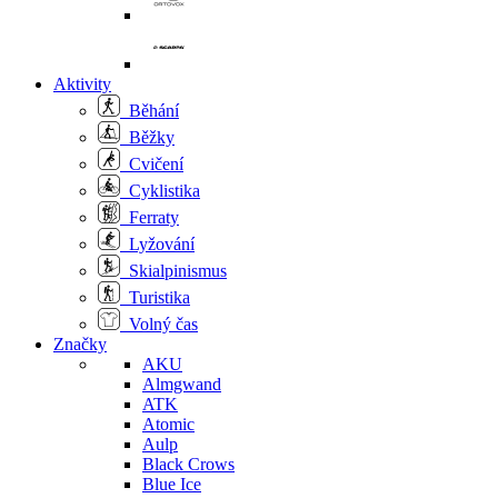
Aktivity
Běhání
Běžky
Cvičení
Cyklistika
Ferraty
Lyžování
Skialpinismus
Turistika
Volný čas
Značky
AKU
Almgwand
ATK
Atomic
Aulp
Black Crows
Blue Ice