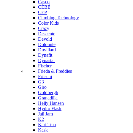
Casco
CÉBÉ
CEP
Climbing Technology
Color Kids
Crazy
Descente
Devold
Dolomite
Duvillard
Dynafit
Dynastar
Fischer
Frieda & Freddies
Fritschi
G3
Giro
Goldbergh
Granadilla
Helly Hansen
Hydro Flask
Jail Jam
K2
Kari Traa
Kask