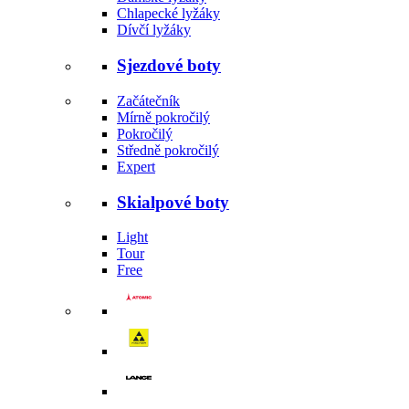
Chlapecké lyžáky
Dívčí lyžáky
Sjezdové boty
Začátečník
Mírně pokročilý
Pokročilý
Středně pokročilý
Expert
Skialpové boty
Light
Tour
Free