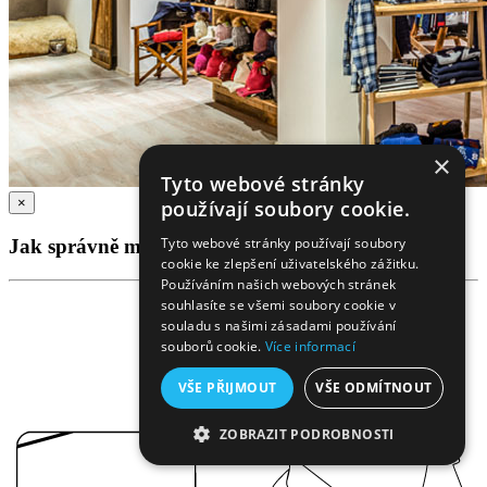
×
Tyto webové stránky
×
používají soubory cookie.
Tyto webové stránky používají soubory
Jak správně měřit?
cookie ke zlepšení uživatelského zážitku.
Používáním našich webových stránek
souhlasíte se všemi soubory cookie v
souladu s našimi zásadami používání
souborů cookie.
Více informací
VŠE PŘIJMOUT
VŠE ODMÍTNOUT
ZOBRAZIT PODROBNOSTI
NEZBYTNĚ NUTNÉ SOUBORY