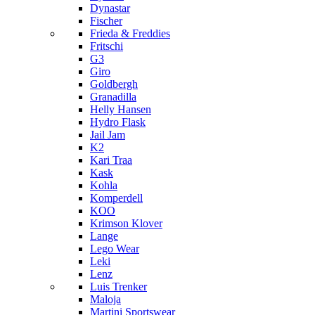
Dynastar
Fischer
Frieda & Freddies
Fritschi
G3
Giro
Goldbergh
Granadilla
Helly Hansen
Hydro Flask
Jail Jam
K2
Kari Traa
Kask
Kohla
Komperdell
KOO
Krimson Klover
Lange
Lego Wear
Leki
Lenz
Luis Trenker
Maloja
Martini Sportswear