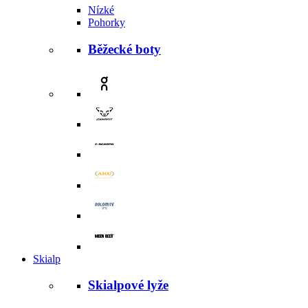
Nízké
Pohorky
Běžecké boty
Skialp
Skialpové lyže