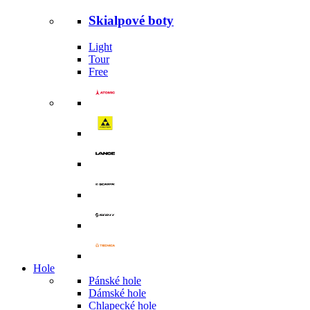
Skialpové boty
Light
Tour
Free
Hole
Pánské hole
Dámské hole
Chlapecké hole