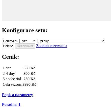
Konfigurace setu:
Zobrazit rezervaci »
Rezervovat
Ceník:
1 den
550 Kč
2-4 dny
300 Kč
5 a více dní
250 Kč
Celá sezona
3990 Kč
Popis a parametry
Poradna
1