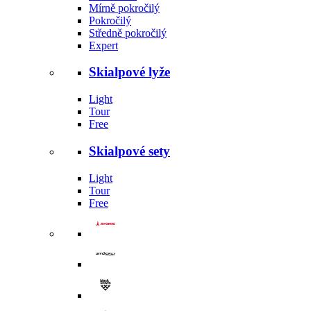
Mírně pokročilý
Pokročilý
Středně pokročilý
Expert
Skialpové lyže
Light
Tour
Free
Skialpové sety
Light
Tour
Free