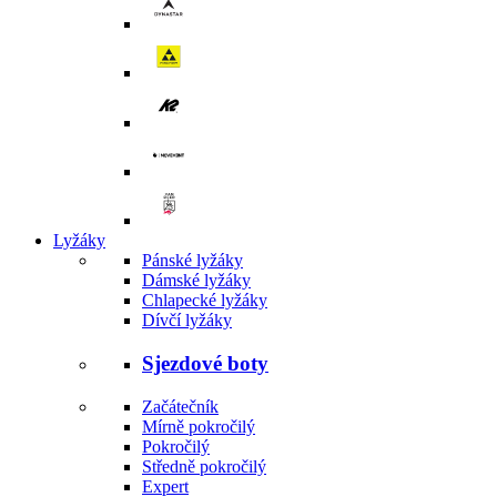
Lyžáky
Pánské lyžáky
Dámské lyžáky
Chlapecké lyžáky
Dívčí lyžáky
Sjezdové boty
Začátečník
Mírně pokročilý
Pokročilý
Středně pokročilý
Expert