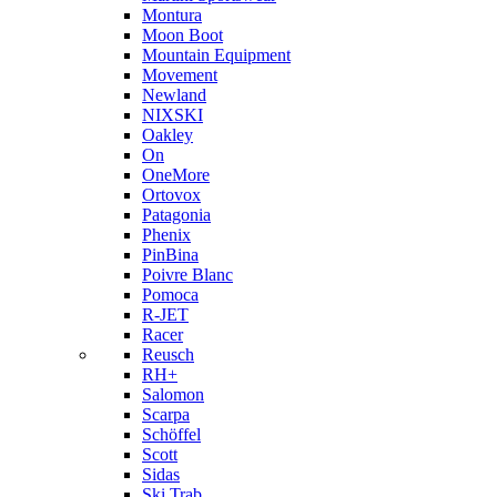
Montura
Moon Boot
Mountain Equipment
Movement
Newland
NIXSKI
Oakley
On
OneMore
Ortovox
Patagonia
Phenix
PinBina
Poivre Blanc
Pomoca
R-JET
Racer
Reusch
RH+
Salomon
Scarpa
Schöffel
Scott
Sidas
Ski Trab