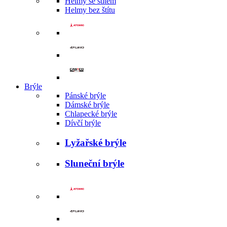
Helmy se štítem
Helmy bez štítu
Brýle
Pánské brýle
Dámské brýle
Chlapecké brýle
Dívčí brýle
Lyžařské brýle
Sluneční brýle