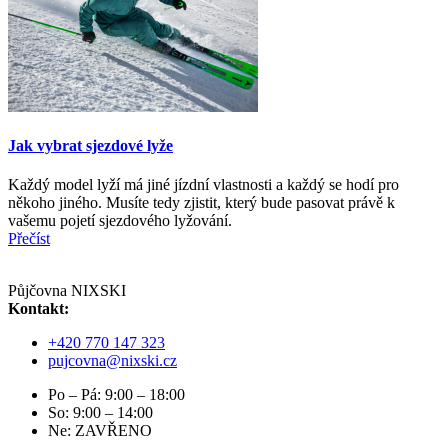
Jak vybrat sjezdové lyže
Každý model lyží má jiné jízdní vlastnosti a každý se hodí pro
někoho jiného. Musíte tedy zjistit, který bude pasovat právě k
vašemu pojetí sjezdového lyžování.
Přečíst
Půjčovna NIXSKI
Kontakt:
+420 770 147 323
pujcovna@nixski.cz
Po – Pá: 9:00 – 18:00
So: 9:00 – 14:00
Ne: ZAVŘENO