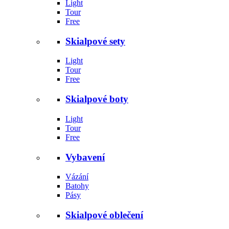
Light
Tour
Free
Skialpové sety
Light
Tour
Free
Skialpové boty
Light
Tour
Free
Vybavení
Vázání
Batohy
Pásy
Skialpové oblečení