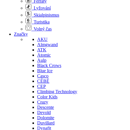
Ferraty
Lyžování
Skialpinismus
Turistika
Volný čas
Značky
AKU
Almgwand
ATK
Atomic
Aulp
Black Crows
Blue Ice
Casco
CÉBÉ
CEP
Climbing Technology
Color Kids
Crazy
Descente
Devold
Dolomite
Duvillard
Dynafit