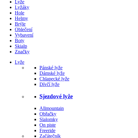
Lyže
Lyžáky
Hole
Helmy
Brýle
Oblečení
Vybavení
Boty
Skialp
Značky
Lyže
Pánské lyže
Dámské lyže
Chlapecké lyže
Dívčí lyže
Sjezdové lyže
Allmountain
Obřačky
Slalomky
On piste
Freeride
Začátečník