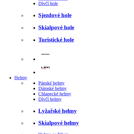
Dívčí hole
Sjezdové hole
Skialpové hole
Turistické hole
Helmy
Pánské helmy
Dámské helmy
Chlapecké helmy
Dívčí helmy
Lyžařské helmy
Skialpové helmy