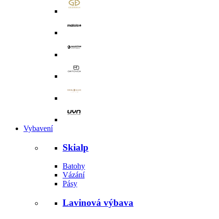
Vybavení
Skialp
Batohy
Vázání
Pásy
Lavinová výbava