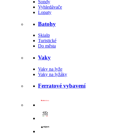
Sondy
Vyhledávače
Lopaty
Batohy
Skialp
Turistické
Do města
Vaky
Vaky na lyže
Vaky na lyžáky
Ferratové vybavení