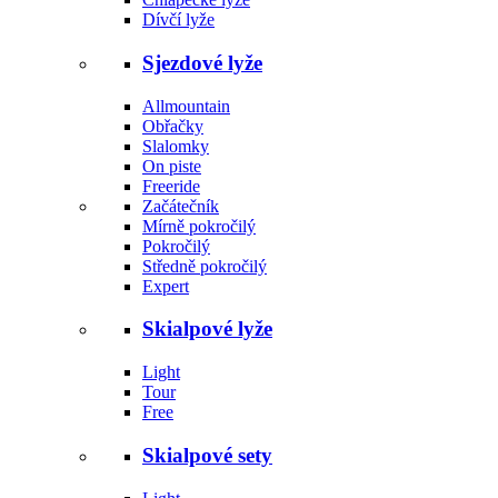
Dívčí lyže
Sjezdové lyže
Allmountain
Obřačky
Slalomky
On piste
Freeride
Začátečník
Mírně pokročilý
Pokročilý
Středně pokročilý
Expert
Skialpové lyže
Light
Tour
Free
Skialpové sety