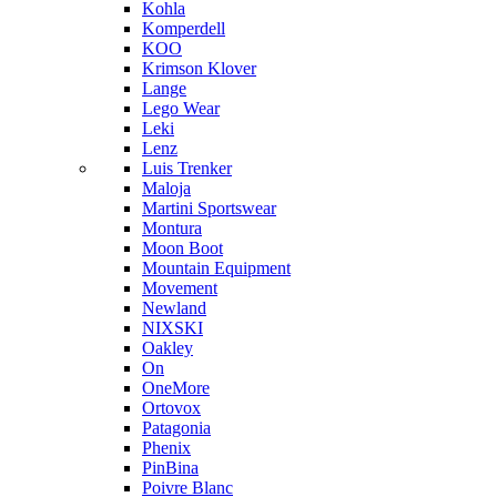
Kohla
Komperdell
KOO
Krimson Klover
Lange
Lego Wear
Leki
Lenz
Luis Trenker
Maloja
Martini Sportswear
Montura
Moon Boot
Mountain Equipment
Movement
Newland
NIXSKI
Oakley
On
OneMore
Ortovox
Patagonia
Phenix
PinBina
Poivre Blanc