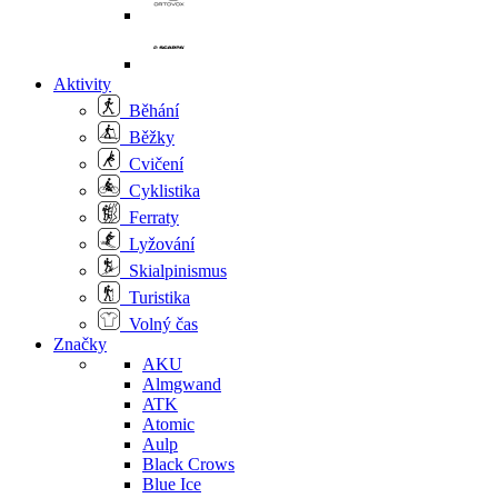
Aktivity
Běhání
Běžky
Cvičení
Cyklistika
Ferraty
Lyžování
Skialpinismus
Turistika
Volný čas
Značky
AKU
Almgwand
ATK
Atomic
Aulp
Black Crows
Blue Ice