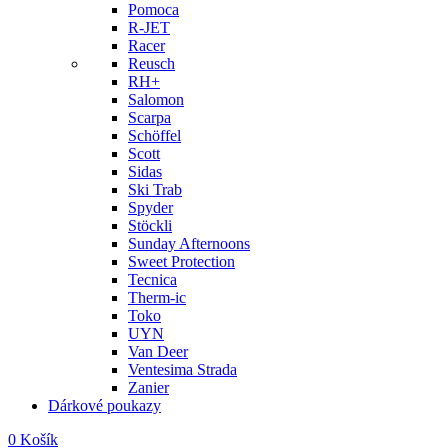
Pomoca
R-JET
Racer
Reusch
RH+
Salomon
Scarpa
Schöffel
Scott
Sidas
Ski Trab
Spyder
Stöckli
Sunday Afternoons
Sweet Protection
Tecnica
Therm-ic
Toko
UYN
Van Deer
Ventesima Strada
Zanier
Dárkové poukazy
0
Košík