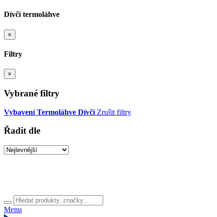
Dívčí termoláhve
×
Filtry
×
Vybrané filtry
Vybavení
Termoláhve
Dívčí
Zrušit filtry
Řadit dle
Menu