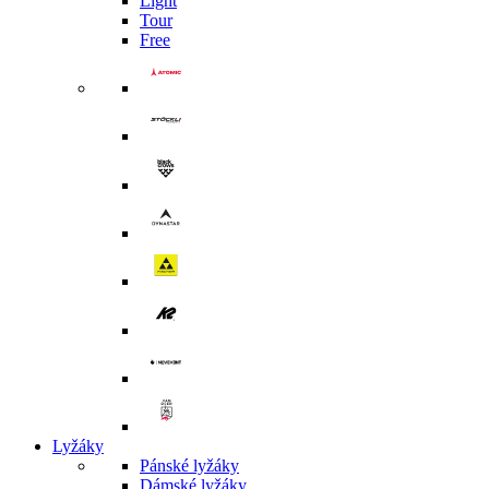
Light
Tour
Free
Lyžáky
Pánské lyžáky
Dámské lyžáky