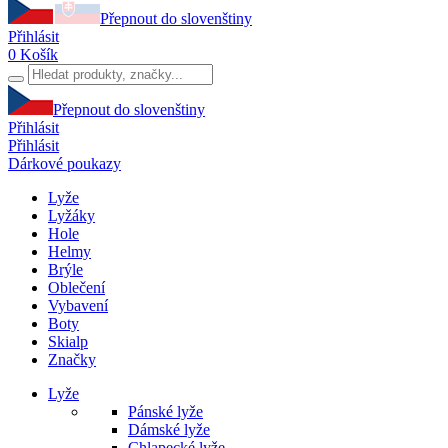
Přepnout do slovenštiny
Přihlásit
0
Košík
Přepnout do slovenštiny
Přihlásit
Přihlásit
Dárkové poukazy
Lyže
Lyžáky
Hole
Helmy
Brýle
Oblečení
Vybavení
Boty
Skialp
Značky
Lyže
Pánské lyže
Dámské lyže
Chlapecké lyže