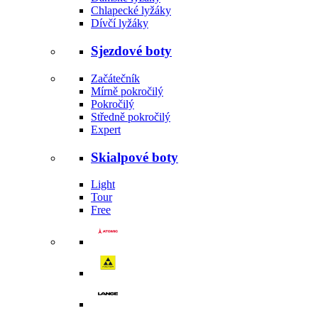
Chlapecké lyžáky
Dívčí lyžáky
Sjezdové boty
Začátečník
Mírně pokročilý
Pokročilý
Středně pokročilý
Expert
Skialpové boty
Light
Tour
Free