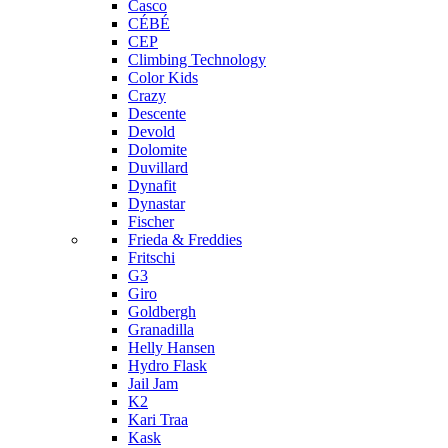
Casco
CÉBÉ
CEP
Climbing Technology
Color Kids
Crazy
Descente
Devold
Dolomite
Duvillard
Dynafit
Dynastar
Fischer
Frieda & Freddies
Fritschi
G3
Giro
Goldbergh
Granadilla
Helly Hansen
Hydro Flask
Jail Jam
K2
Kari Traa
Kask