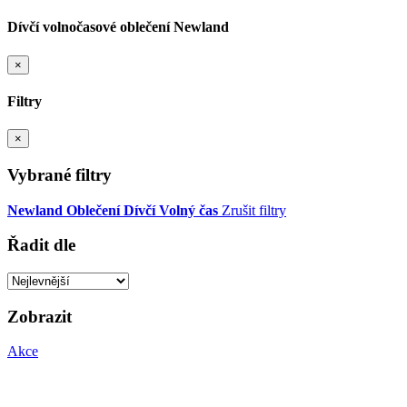
Dívčí volnočasové oblečení Newland
×
Filtry
×
Vybrané filtry
Newland
Oblečení
Dívčí
Volný čas
Zrušit filtry
Řadit dle
Zobrazit
Akce