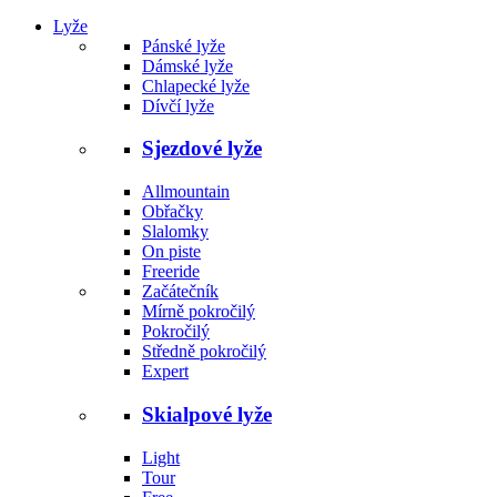
Lyže
Pánské lyže
Dámské lyže
Chlapecké lyže
Dívčí lyže
Sjezdové lyže
Allmountain
Obřačky
Slalomky
On piste
Freeride
Začátečník
Mírně pokročilý
Pokročilý
Středně pokročilý
Expert
Skialpové lyže
Light
Tour