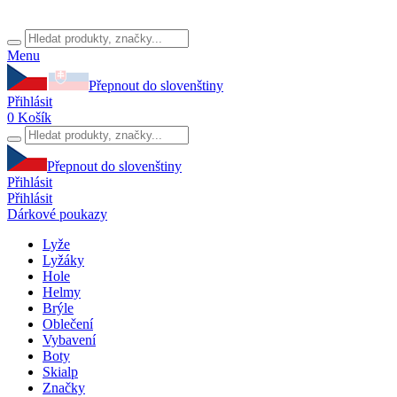
Menu
Přepnout do slovenštiny
Přihlásit
0
Košík
Přepnout do slovenštiny
Přihlásit
Přihlásit
Dárkové poukazy
Lyže
Lyžáky
Hole
Helmy
Brýle
Oblečení
Vybavení
Boty
Skialp
Značky