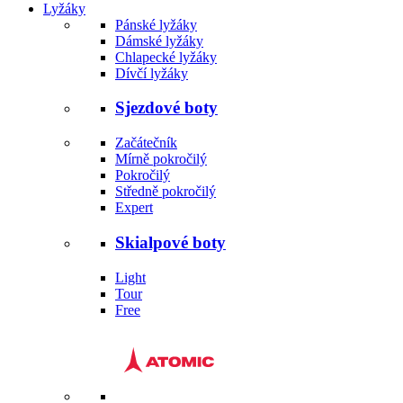
Lyžáky
Pánské lyžáky
Dámské lyžáky
Chlapecké lyžáky
Dívčí lyžáky
Sjezdové boty
Začátečník
Mírně pokročilý
Pokročilý
Středně pokročilý
Expert
Skialpové boty
Light
Tour
Free