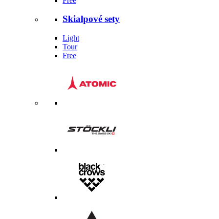
Free
Skialpové sety
Light
Tour
Free