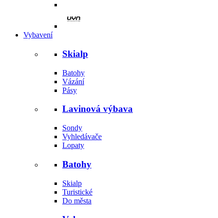
Vybavení
Skialp
Batohy
Vázání
Pásy
Lavinová výbava
Sondy
Vyhledávače
Lopaty
Batohy
Skialp
Turistické
Do města