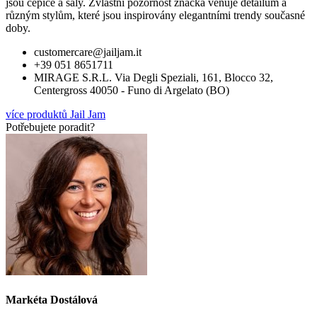
jsou čepice a šály. Zvláštní pozornost značka věnuje detailům a
různým stylům, které jsou inspirovány elegantními trendy současné
doby.
customercare@jailjam.it
+39 051 8651711
MIRAGE S.R.L. Via Degli Speziali, 161, Blocco 32,
Centergross 40050 - Funo di Argelato (BO)
více produktů Jail Jam
Potřebujete poradit?
Markéta Dostálová