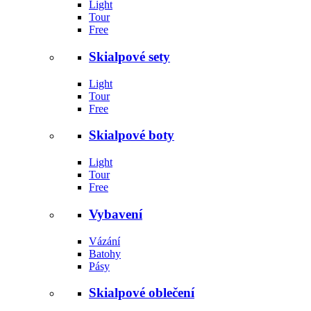
Light
Tour
Free
Skialpové sety
Light
Tour
Free
Skialpové boty
Light
Tour
Free
Vybavení
Vázání
Batohy
Pásy
Skialpové oblečení