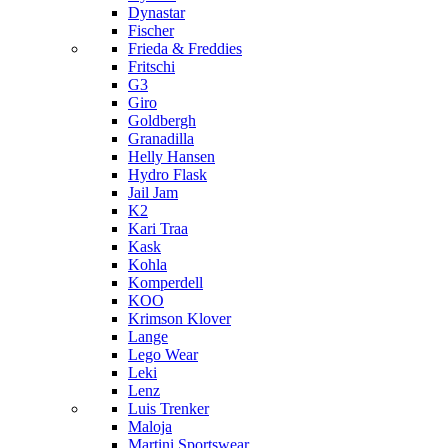
Dynastar
Fischer
Frieda & Freddies
Fritschi
G3
Giro
Goldbergh
Granadilla
Helly Hansen
Hydro Flask
Jail Jam
K2
Kari Traa
Kask
Kohla
Komperdell
KOO
Krimson Klover
Lange
Lego Wear
Leki
Lenz
Luis Trenker
Maloja
Martini Sportswear