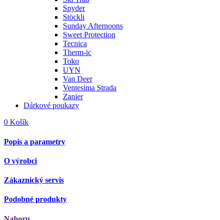
Spyder
Stöckli
Sunday Afternoons
Sweet Protection
Tecnica
Therm-ic
Toko
UYN
Van Deer
Ventesima Strada
Zanier
Dárkové poukazy
0
Košík
Popis a parametry
O výrobci
Zákaznický servis
Podobné produkty
Nahoru