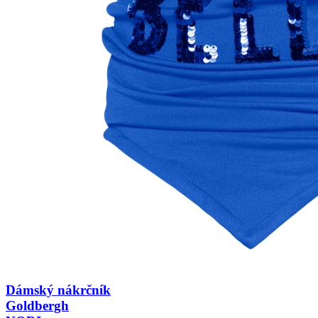
Dámský nákrčník
Goldbergh