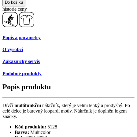
Do košíku
historie ceny
Popis a parametry
O výrobci
Zákaznický servis
Podobné produkty
Popis produktu
Dívčí
multifunkční
nákrčník, který je velmi lehký a prodyšný. Po
celé délce je barevný leopardí motiv. Nákrčník je doplněn logem
značky.
Kód produktu:
5128
Barva:
Multicolor