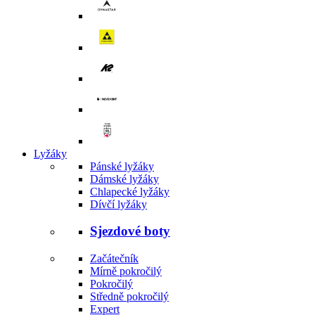
Lyžáky
Pánské lyžáky
Dámské lyžáky
Chlapecké lyžáky
Dívčí lyžáky
Sjezdové boty
Začátečník
Mírně pokročilý
Pokročilý
Středně pokročilý
Expert