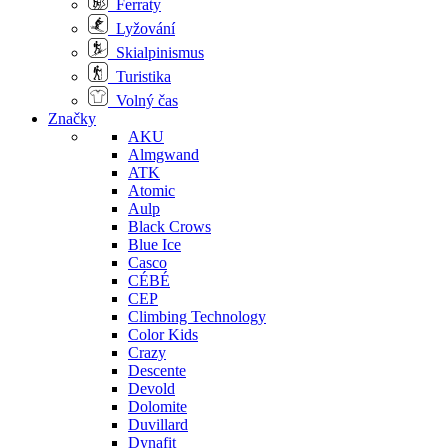
Ferraty
Lyžování
Skialpinismus
Turistika
Volný čas
Značky
AKU
Almgwand
ATK
Atomic
Aulp
Black Crows
Blue Ice
Casco
CÉBÉ
CEP
Climbing Technology
Color Kids
Crazy
Descente
Devold
Dolomite
Duvillard
Dynafit