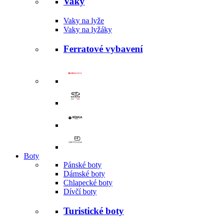
Vaky
Vaky na lyže
Vaky na lyžáky
Ferratové vybavení
Boty
Pánské boty
Dámské boty
Chlapecké boty
Dívčí boty
Turistické boty