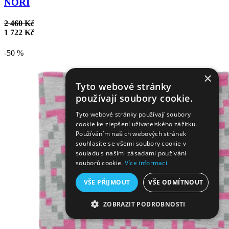
NORI
2 460 Kč
1 722 Kč
-50 %
×
Tyto webové stránky
používají soubory cookie.
Tyto webové stránky používají soubory
cookie ke zlepšení uživatelského zážitku.
Používáním našich webových stránek
souhlasíte se všemi soubory cookie v
souladu s našimi zásadami používání
souborů cookie.
Více informací
VŠE PŘIJMOUT
VŠE ODMÍTNOUT
ZOBRAZIT PODROBNOSTI
NEZBYTNĚ NUTNÉ SOUBORY