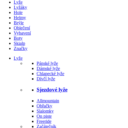
Lyže
Lyžáky
Hole
Helmy
Brýle
Oblečení
Vybavení
Boty
Skialp
Značky
Lyže
Pánské lyže
Dámské lyže
Chlapecké lyže
Dívčí lyže
Sjezdové lyže
Allmountain
Obřačky
Slalomky
On piste
Freeride
Začátečník