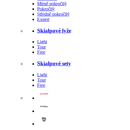
Mírně pokročilý
Pokročilý
Středně pokročilý
Expert
Skialpové lyže
Light
Tour
Free
Skialpové sety
Light
Tour
Free