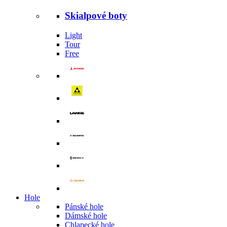
Skialpové boty
Light
Tour
Free
Hole
Pánské hole
Dámské hole
Chlapecké hole