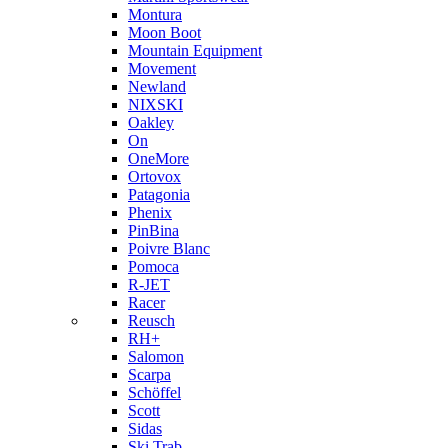
Montura
Moon Boot
Mountain Equipment
Movement
Newland
NIXSKI
Oakley
On
OneMore
Ortovox
Patagonia
Phenix
PinBina
Poivre Blanc
Pomoca
R-JET
Racer
Reusch
RH+
Salomon
Scarpa
Schöffel
Scott
Sidas
Ski Trab