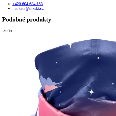
+420 604 684 168
marketa@nixski.cz
Podobné produkty
-30 %