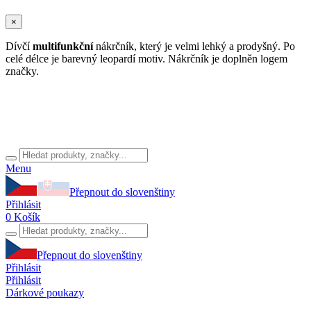
×
Dívčí
multifunkční
nákrčník, který je velmi lehký a prodyšný. Po
celé délce je barevný leopardí motiv. Nákrčník je doplněn logem
značky.
Menu
Přepnout do slovenštiny
Přihlásit
0
Košík
Přepnout do slovenštiny
Přihlásit
Přihlásit
Dárkové poukazy