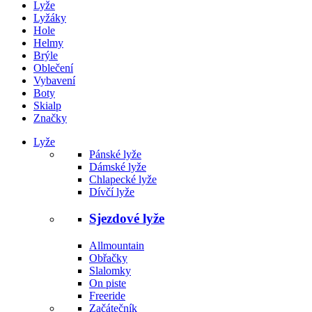
Lyže
Lyžáky
Hole
Helmy
Brýle
Oblečení
Vybavení
Boty
Skialp
Značky
Lyže
Pánské lyže
Dámské lyže
Chlapecké lyže
Dívčí lyže
Sjezdové lyže
Allmountain
Obřačky
Slalomky
On piste
Freeride
Začátečník