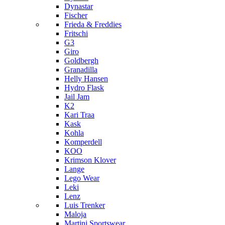
Dynastar
Fischer
Frieda & Freddies
Fritschi
G3
Giro
Goldbergh
Granadilla
Helly Hansen
Hydro Flask
Jail Jam
K2
Kari Traa
Kask
Kohla
Komperdell
KOO
Krimson Klover
Lange
Lego Wear
Leki
Lenz
Luis Trenker
Maloja
Martini Sportswear