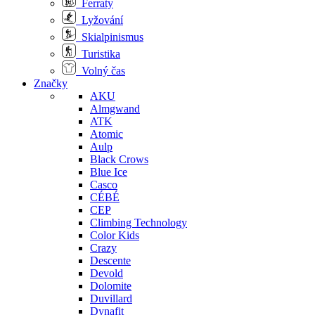
Ferraty
Lyžování
Skialpinismus
Turistika
Volný čas
Značky
AKU
Almgwand
ATK
Atomic
Aulp
Black Crows
Blue Ice
Casco
CÉBÉ
CEP
Climbing Technology
Color Kids
Crazy
Descente
Devold
Dolomite
Duvillard
Dynafit