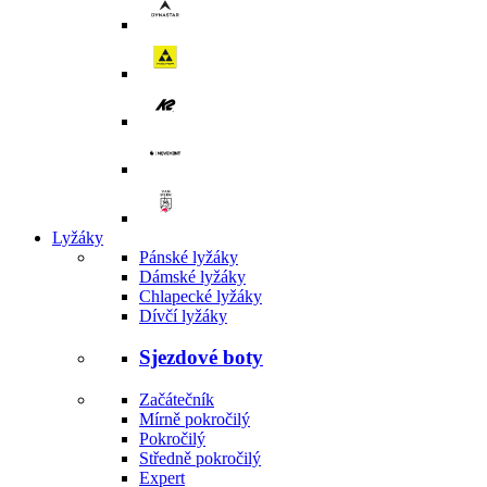
Lyžáky
Pánské lyžáky
Dámské lyžáky
Chlapecké lyžáky
Dívčí lyžáky
Sjezdové boty
Začátečník
Mírně pokročilý
Pokročilý
Středně pokročilý
Expert