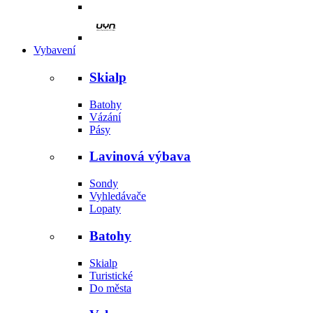
Vybavení
Skialp
Batohy
Vázání
Pásy
Lavinová výbava
Sondy
Vyhledávače
Lopaty
Batohy
Skialp
Turistické
Do města