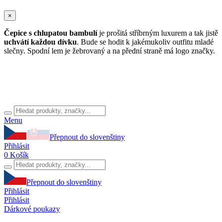
×
Čepice s chlupatou bambulí
je prošitá stříbrným luxurem a tak jistě
uchvátí každou dívku
. Bude se hodit k jakémukoliv outfitu mladé
slečny. Spodní lem je žebrovaný a na přední straně má logo značky.
Menu
Přepnout do slovenštiny
Přihlásit
0
Košík
Přepnout do slovenštiny
Přihlásit
Přihlásit
Dárkové poukazy