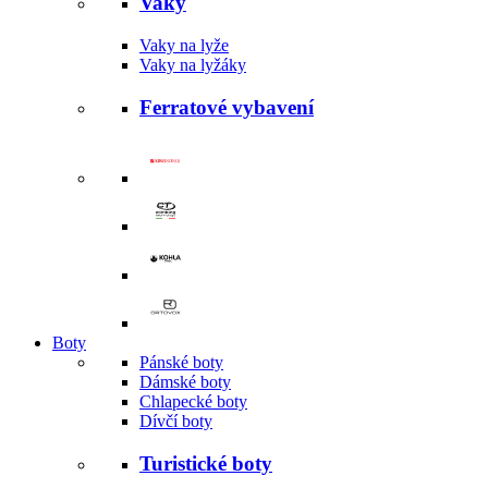
Vaky
Vaky na lyže
Vaky na lyžáky
Ferratové vybavení
Boty
Pánské boty
Dámské boty
Chlapecké boty
Dívčí boty
Turistické boty