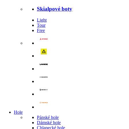
Skialpové boty
Light
Tour
Free
Hole
Pánské hole
Dámské hole
Chlapecké hole