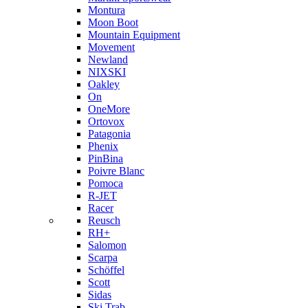
Montura
Moon Boot
Mountain Equipment
Movement
Newland
NIXSKI
Oakley
On
OneMore
Ortovox
Patagonia
Phenix
PinBina
Poivre Blanc
Pomoca
R-JET
Racer
Reusch
RH+
Salomon
Scarpa
Schöffel
Scott
Sidas
Ski Trab