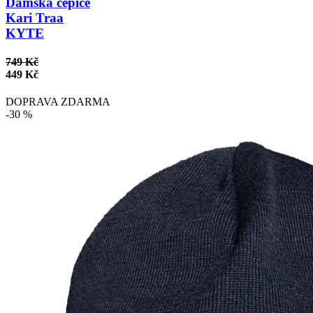
Dámská čepice
Kari Traa
KYTE
749 Kč
449 Kč
DOPRAVA ZDARMA
-30 %