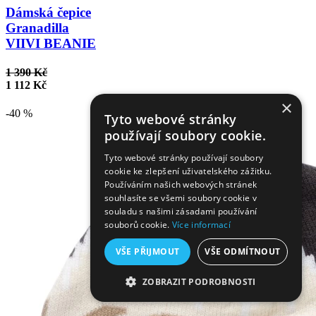
Dámská čepice
Granadilla
VIIVI BEANIE
1 390 Kč
1 112 Kč
×
-40 %
Tyto webové stránky
používají soubory cookie.
Tyto webové stránky používají soubory
cookie ke zlepšení uživatelského zážitku.
Používáním našich webových stránek
souhlasíte se všemi soubory cookie v
souladu s našimi zásadami používání
souborů cookie.
Více informací
VŠE PŘIJMOUT
VŠE ODMÍTNOUT
ZOBRAZIT PODROBNOSTI
NEZBYTNĚ NUTNÉ SOUBORY