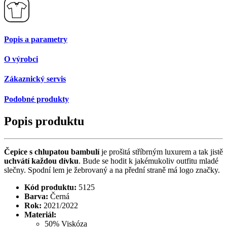
Popis a parametry
O výrobci
Zákaznický servis
Podobné produkty
Popis produktu
Čepice s chlupatou bambulí
je prošitá stříbrným luxurem a tak jistě
uchvátí každou dívku
. Bude se hodit k jakémukoliv outfitu mladé
slečny. Spodní lem je žebrovaný a na přední straně má logo značky.
Kód produktu:
5125
Barva:
Černá
Rok:
2021/2022
Materiál:
50% Viskóza