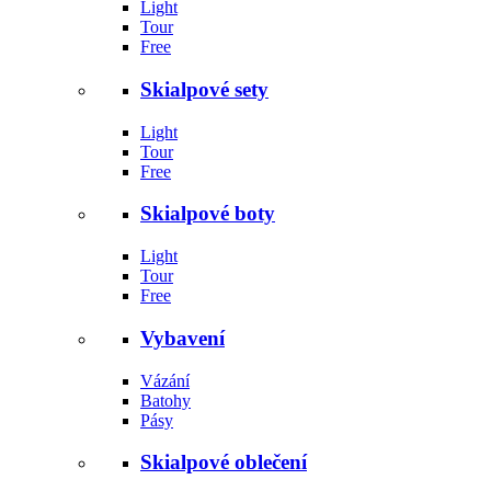
Light
Tour
Free
Skialpové sety
Light
Tour
Free
Skialpové boty
Light
Tour
Free
Vybavení
Vázání
Batohy
Pásy
Skialpové oblečení