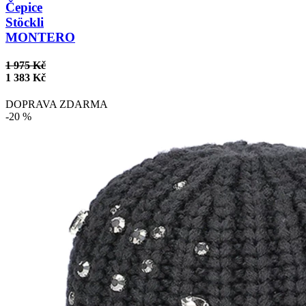
Čepice
Stöckli
MONTERO
1 975 Kč
1 383 Kč
DOPRAVA ZDARMA
-20 %