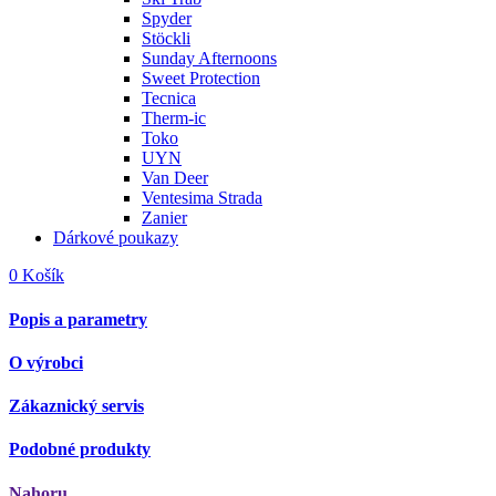
Spyder
Stöckli
Sunday Afternoons
Sweet Protection
Tecnica
Therm-ic
Toko
UYN
Van Deer
Ventesima Strada
Zanier
Dárkové poukazy
0
Košík
Popis a parametry
O výrobci
Zákaznický servis
Podobné produkty
Nahoru