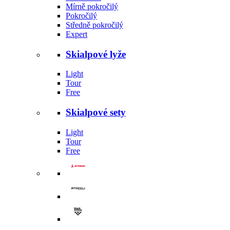
Mírně pokročilý
Pokročilý
Středně pokročilý
Expert
Skialpové lyže
Light
Tour
Free
Skialpové sety
Light
Tour
Free