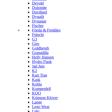
Devold
Dolomite
Duvillard
Dynafit
Dynastar
Fischer
Frieda & Freddies
Fritschi
G3
Giro
Goldbergh
Granadilla
Helly Hansen
Hydro Flask
Jail Jam
K2
Kari Traa
Kask
Kohla
Komperdell
KOO
Krimson Klover
Lange
Lego Wear
Leki