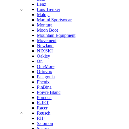
Lenz
Luis Trenker
Maloja
Martini Sportswear
Montura
Moon Boot
Mountain Equipment
Movement
Newland
NIXSKI
Oakley
On
OneMore
Ortovox
Patagonia
Phenix
PinBina
Poivre Blanc
Pomoca
R-JET
Racer
Reusch
RH+
Salomon
Scarpa