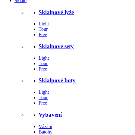
Skialp
Skialpové lyže
Light
Tour
Free
Skialpové sety
Light
Tour
Free
Skialpové boty
Light
Tour
Free
Vybavení
Vázání
Batohy