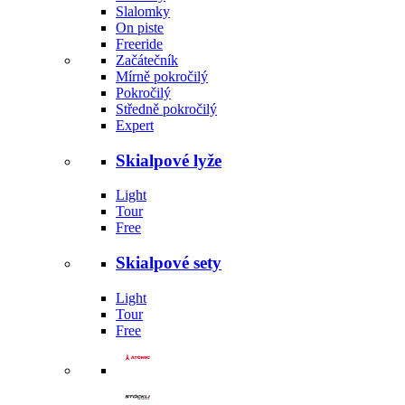
Slalomky
On piste
Freeride
Začátečník
Mírně pokročilý
Pokročilý
Středně pokročilý
Expert
Skialpové lyže
Light
Tour
Free
Skialpové sety
Light
Tour
Free