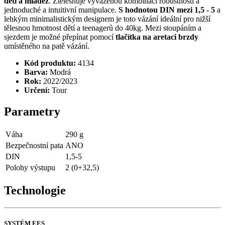
děti a mládež
. Ztělesňuje vyváženou kombinaci robustnosti a
jednoduché a intuitivní manipulace.
S hodnotou DIN mezi 1,5 - 5
a
lehkým minimalistickým designem je toto vázání ideální pro nižší
tělesnou hmotnost dětí a teenagerů do 40kg. Mezi stoupáním a
sjezdem je možné přepínat pomocí
tlačítka na aretaci brzdy
umístěného na patě vázání.
Kód produktu:
4134
Barva:
Modrá
Rok:
2022/2023
Určení:
Tour
Parametry
Váha
290 g
Bezpečnostní pata
ANO
DIN
1,5-5
Polohy výstupu
2 (0+32,5)
Technologie
SYSTÉM EES