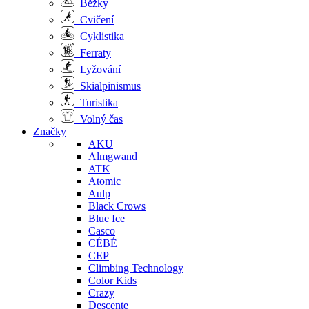
Běžky
Cvičení
Cyklistika
Ferraty
Lyžování
Skialpinismus
Turistika
Volný čas
Značky
AKU
Almgwand
ATK
Atomic
Aulp
Black Crows
Blue Ice
Casco
CÉBÉ
CEP
Climbing Technology
Color Kids
Crazy
Descente