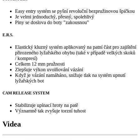
Easy entry systém se pyšní revoluční bezpružinovou špičkou
Je velmi jednoduchý, přesný, spolehlivý
Piny se doslova do boty "zakousnou"
E.R.S.
Elastický kluzný systém aplikovaný na patní část pro zajištění
přirozeného lyžařského ohybu (také v případě velkých skoků
/ kompresí)
Celkem 12 mm pružnosti
Zlepšuje výkon uvolňování vázání
Když je vázání namáháno, snižuje tlak na systém upnutí
lyžařských bot
CAM RELEASE SYSTEM
Stabilizuje upínací hroty na patě
Významně tak zvyšuje torzní tuhost
Videa