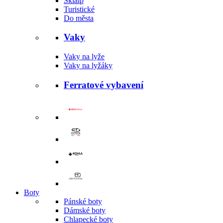
Skialp
Turistické
Do města
Vaky
Vaky na lyže
Vaky na lyžáky
Ferratové vybavení
Boty
Pánské boty
Dámské boty
Chlapecké boty