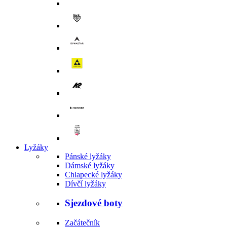
Lyžáky
Pánské lyžáky
Dámské lyžáky
Chlapecké lyžáky
Dívčí lyžáky
Sjezdové boty
Začátečník