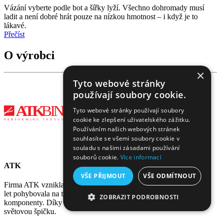
Vázání vyberte podle bot a šířky lyží. Všechno dohromady musí
ladit a není dobré hrát pouze na nízkou hmotnost – i když je to
lákavé.
Přečíst
O výrobci
×
Tyto webové stránky
používají soubory cookie.
Tyto webové stránky používají soubory
cookie ke zlepšení uživatelského zážitku.
Používáním našich webových stránek
souhlasíte se všemi soubory cookie v
souladu s našimi zásadami používání
souborů cookie.
Více informací
ATK
VŠE PŘIJMOUT
VŠE ODMÍTNOUT
Firma ATK vznikla v Italské Modeně. Rodina Indulti se již dvacet
let pohybovala na trhu s vysoce precizními mechanickými
ZOBRAZIT PODROBNOSTI
komponenty. Díky tomu se vázání ATK dostali velmi rychle mezi
světovou špičku.
NEZBYTNĚ NUTNÉ SOUBORY