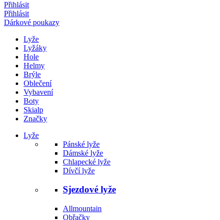
Přihlásit
Přihlásit
Dárkové poukazy
Lyže
Lyžáky
Hole
Helmy
Brýle
Oblečení
Vybavení
Boty
Skialp
Značky
Lyže
Pánské lyže
Dámské lyže
Chlapecké lyže
Dívčí lyže
Sjezdové lyže
Allmountain
Obřačky