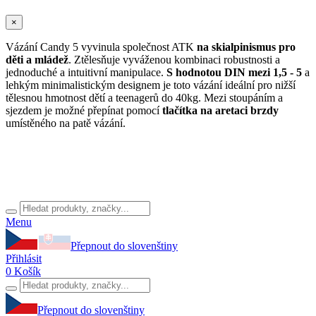
×
Vázání Candy 5 vyvinula společnost ATK
na skialpinismus pro
děti a mládež
. Ztělesňuje vyváženou kombinaci robustnosti a
jednoduché a intuitivní manipulace.
S hodnotou DIN mezi 1,5 - 5
a
lehkým minimalistickým designem je toto vázání ideální pro nižší
tělesnou hmotnost dětí a teenagerů do 40kg. Mezi stoupáním a
sjezdem je možné přepínat pomocí
tlačítka na aretaci brzdy
umístěného na patě vázání.
Menu
Přepnout do slovenštiny
Přihlásit
0
Košík
Přepnout do slovenštiny