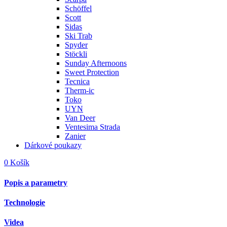
Schöffel
Scott
Sidas
Ski Trab
Spyder
Stöckli
Sunday Afternoons
Sweet Protection
Tecnica
Therm-ic
Toko
UYN
Van Deer
Ventesima Strada
Zanier
Dárkové poukazy
0
Košík
Popis a parametry
Technologie
Videa