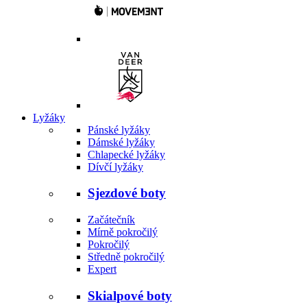
Lyžáky
Pánské lyžáky
Dámské lyžáky
Chlapecké lyžáky
Dívčí lyžáky
Sjezdové boty
Začátečník
Mírně pokročilý
Pokročilý
Středně pokročilý
Expert
Skialpové boty