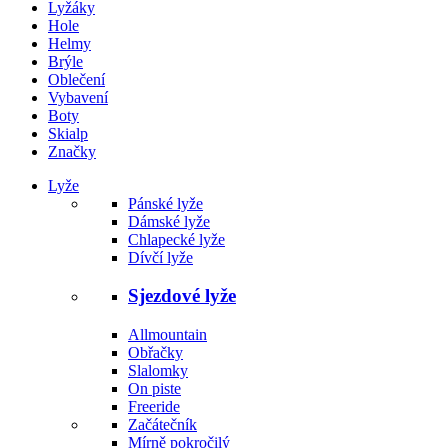
Lyžáky
Hole
Helmy
Brýle
Oblečení
Vybavení
Boty
Skialp
Značky
Lyže
Pánské lyže
Dámské lyže
Chlapecké lyže
Dívčí lyže
Sjezdové lyže
Allmountain
Obřačky
Slalomky
On piste
Freeride
Začátečník
Mírně pokročilý