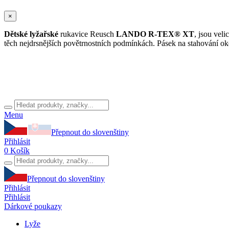
×
Dětské lyžařské
rukavice Reusch
LANDO R-TEX® XT
, jsou veli
těch nejdrsnějších povětrnostních podmínkách. Pásek na stahování ok
Menu
Přepnout do slovenštiny
Přihlásit
0
Košík
Přepnout do slovenštiny
Přihlásit
Přihlásit
Dárkové poukazy
Lyže