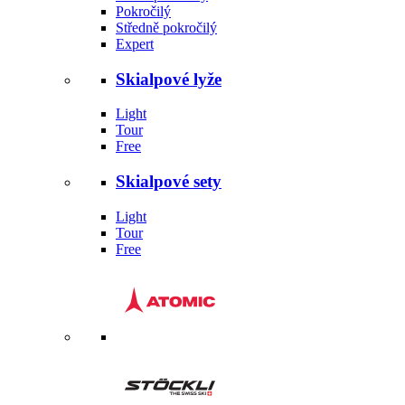
Pokročilý
Středně pokročilý
Expert
Skialpové lyže
Light
Tour
Free
Skialpové sety
Light
Tour
Free