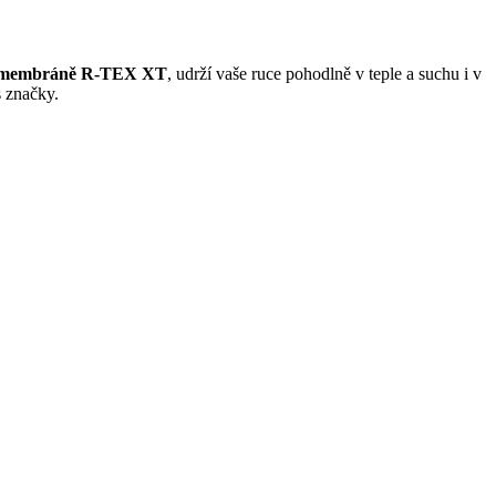
membráně R-TEX XT
, udrží vaše ruce pohodlně v teple a suchu i v
s značky.