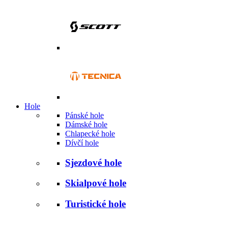
Hole
Pánské hole
Dámské hole
Chlapecké hole
Dívčí hole
Sjezdové hole
Skialpové hole
Turistické hole