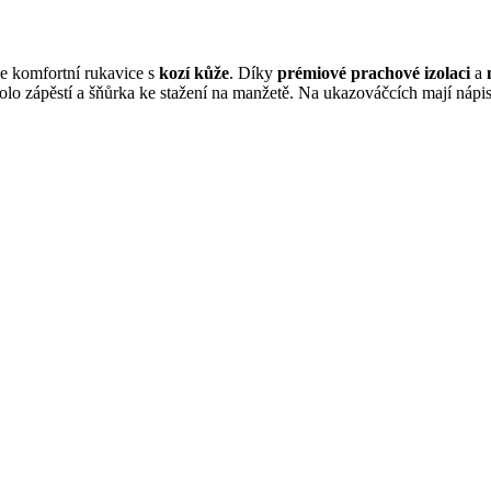
ce komfortní rukavice s
kozí kůže
.
Díky
prémiové prachové izolaci
a
olo zápěstí a šňůrka ke stažení na manžetě. Na ukazováčcích mají nápi