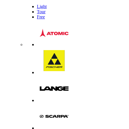
Light
Tour
Free