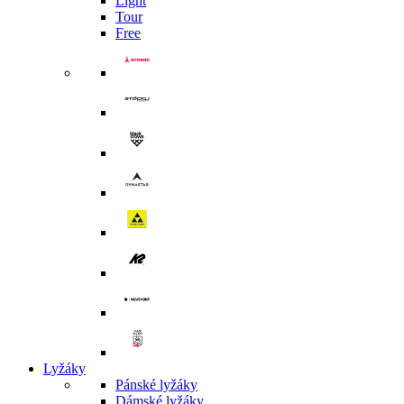
Light
Tour
Free
Lyžáky
Pánské lyžáky
Dámské lyžáky