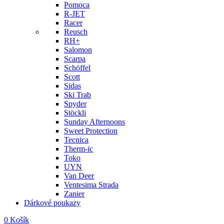
Pomoca
R-JET
Racer
Reusch
RH+
Salomon
Scarpa
Schöffel
Scott
Sidas
Ski Trab
Spyder
Stöckli
Sunday Afternoons
Sweet Protection
Tecnica
Therm-ic
Toko
UYN
Van Deer
Ventesima Strada
Zanier
Dárkové poukazy
0
Košík