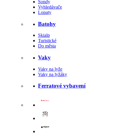
Sondy
Vyhledávače
Lopaty
Batohy
Skialp
Turistické
Do města
Vaky
Vaky na lyže
Vaky na lyžáky
Ferratové vybavení