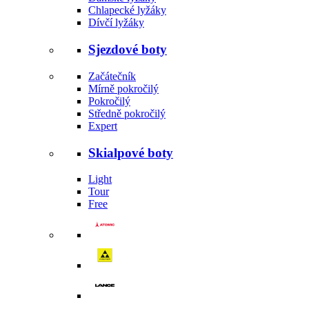
Chlapecké lyžáky
Dívčí lyžáky
Sjezdové boty
Začátečník
Mírně pokročilý
Pokročilý
Středně pokročilý
Expert
Skialpové boty
Light
Tour
Free