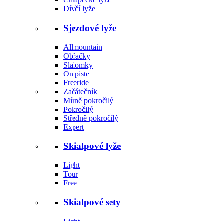
Dívčí lyže
Sjezdové lyže
Allmountain
Obřačky
Slalomky
On piste
Freeride
Začátečník
Mírně pokročilý
Pokročilý
Středně pokročilý
Expert
Skialpové lyže
Light
Tour
Free
Skialpové sety