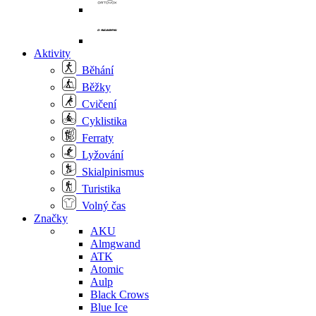
Aktivity
Běhání
Běžky
Cvičení
Cyklistika
Ferraty
Lyžování
Skialpinismus
Turistika
Volný čas
Značky
AKU
Almgwand
ATK
Atomic
Aulp
Black Crows
Blue Ice