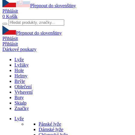
Přepnout do slovenštiny
Přihlásit
0
Košík
Přepnout do slovenštiny
Přihlásit
Přihlásit
Dárkové poukazy
Lyže
Lyžáky
Hole
Helmy
Brýle
Oblečení
Vybavení
Boty
Skialp
Značky
Lyže
Pánské lyže
Dámské lyže
Chlapecké lyže