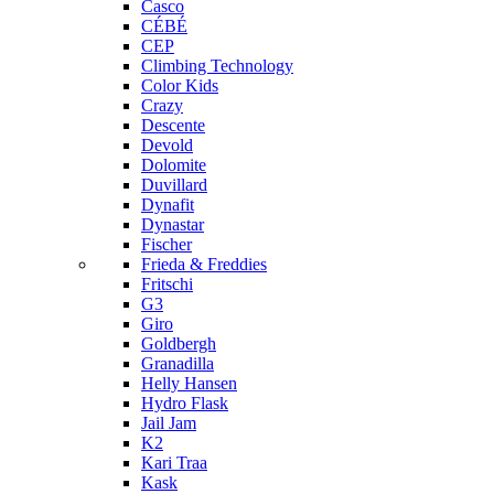
Casco
CÉBÉ
CEP
Climbing Technology
Color Kids
Crazy
Descente
Devold
Dolomite
Duvillard
Dynafit
Dynastar
Fischer
Frieda & Freddies
Fritschi
G3
Giro
Goldbergh
Granadilla
Helly Hansen
Hydro Flask
Jail Jam
K2
Kari Traa
Kask