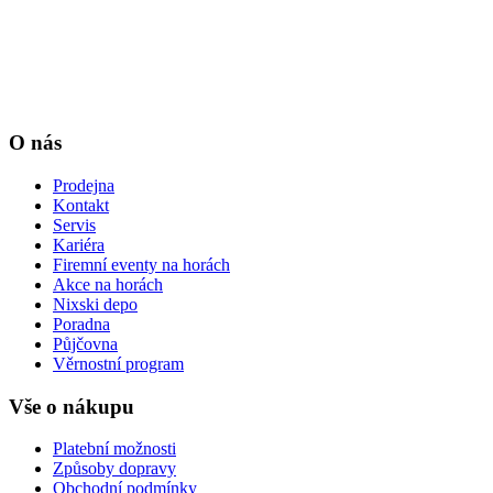
O nás
Prodejna
Kontakt
Servis
Kariéra
Firemní eventy na horách
Akce na horách
Nixski depo
Poradna
Půjčovna
Věrnostní program
Vše o nákupu
Platební možnosti
Způsoby dopravy
Obchodní podmínky