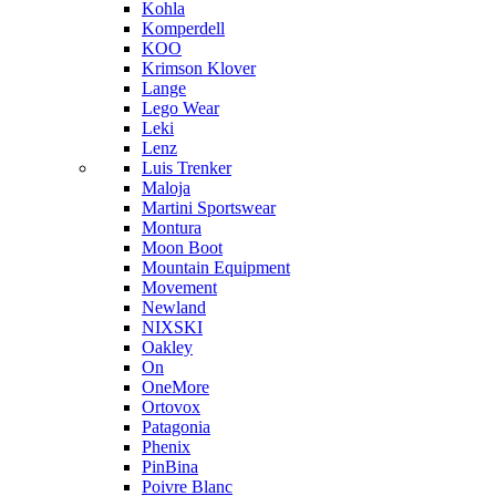
Kohla
Komperdell
KOO
Krimson Klover
Lange
Lego Wear
Leki
Lenz
Luis Trenker
Maloja
Martini Sportswear
Montura
Moon Boot
Mountain Equipment
Movement
Newland
NIXSKI
Oakley
On
OneMore
Ortovox
Patagonia
Phenix
PinBina
Poivre Blanc