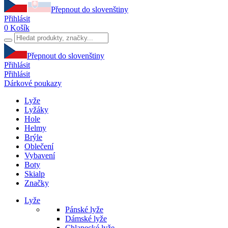
Přepnout do slovenštiny
Přihlásit
0
Košík
Přepnout do slovenštiny
Přihlásit
Přihlásit
Dárkové poukazy
Lyže
Lyžáky
Hole
Helmy
Brýle
Oblečení
Vybavení
Boty
Skialp
Značky
Lyže
Pánské lyže
Dámské lyže
Chlapecké lyže