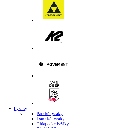
Lyžáky
Pánské lyžáky
Dámské lyžáky
Chlapecké lyžáky