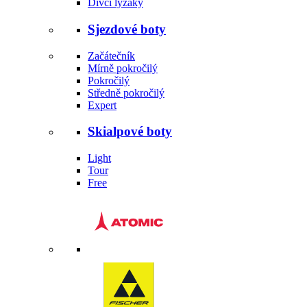
Dívčí lyžáky
Sjezdové boty
Začátečník
Mírně pokročilý
Pokročilý
Středně pokročilý
Expert
Skialpové boty
Light
Tour
Free