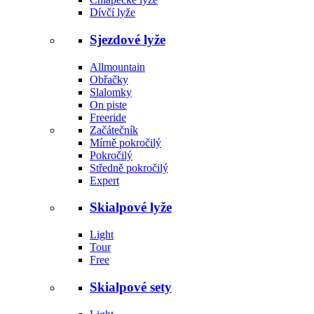
Dívčí lyže
Sjezdové lyže
Allmountain
Obřačky
Slalomky
On piste
Freeride
Začátečník
Mírně pokročilý
Pokročilý
Středně pokročilý
Expert
Skialpové lyže
Light
Tour
Free
Skialpové sety