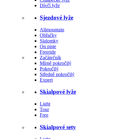
Dívčí lyže
Sjezdové lyže
Allmountain
Obřačky
Slalomky
On piste
Freeride
Začátečník
Mírně pokročilý
Pokročilý
Středně pokročilý
Expert
Skialpové lyže
Light
Tour
Free
Skialpové sety