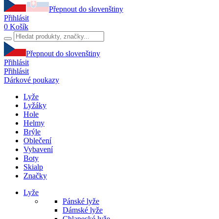
Přepnout do slovenštiny
Přihlásit
0
Košík
Přepnout do slovenštiny
Přihlásit
Přihlásit
Dárkové poukazy
Lyže
Lyžáky
Hole
Helmy
Brýle
Oblečení
Vybavení
Boty
Skialp
Značky
Lyže
Pánské lyže
Dámské lyže
Chlapecké lyže