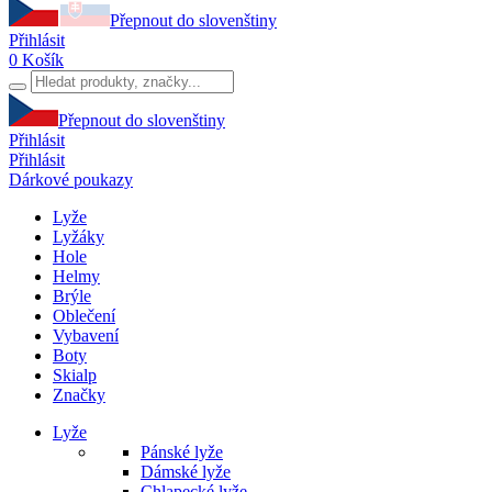
Přepnout do slovenštiny
Přihlásit
0
Košík
Přepnout do slovenštiny
Přihlásit
Přihlásit
Dárkové poukazy
Lyže
Lyžáky
Hole
Helmy
Brýle
Oblečení
Vybavení
Boty
Skialp
Značky
Lyže
Pánské lyže
Dámské lyže
Chlapecké lyže