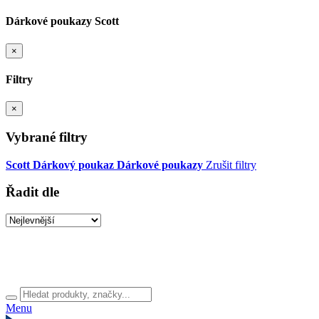
Dárkové poukazy Scott
×
Filtry
×
Vybrané filtry
Scott
Dárkový poukaz
Dárkové poukazy
Zrušit filtry
Řadit dle
Menu