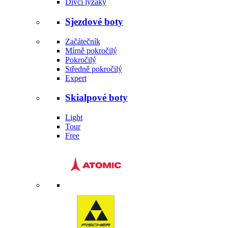
Dívčí lyžáky
Sjezdové boty
Začátečník
Mírně pokročilý
Pokročilý
Středně pokročilý
Expert
Skialpové boty
Light
Tour
Free