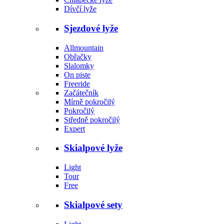
Dívčí lyže
Sjezdové lyže
Allmountain
Obřačky
Slalomky
On piste
Freeride
Začátečník
Mírně pokročilý
Pokročilý
Středně pokročilý
Expert
Skialpové lyže
Light
Tour
Free
Skialpové sety