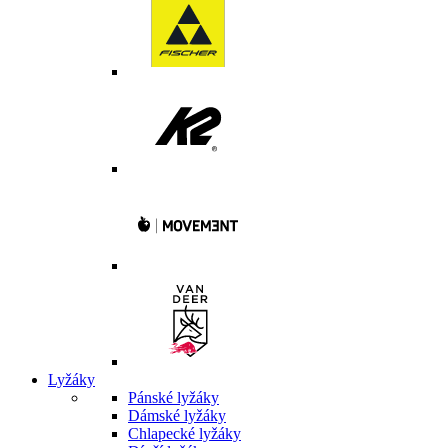
Lyžáky
Pánské lyžáky
Dámské lyžáky
Chlapecké lyžáky