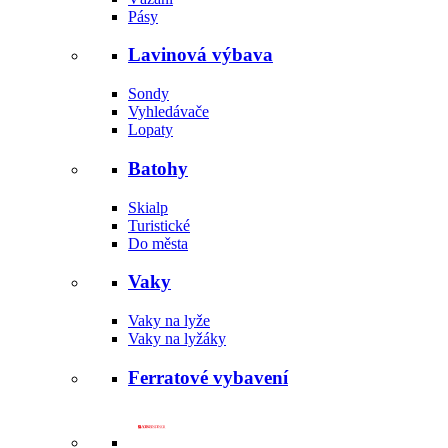
Pásy
Lavinová výbava
Sondy
Vyhledávače
Lopaty
Batohy
Skialp
Turistické
Do města
Vaky
Vaky na lyže
Vaky na lyžáky
Ferratové vybavení