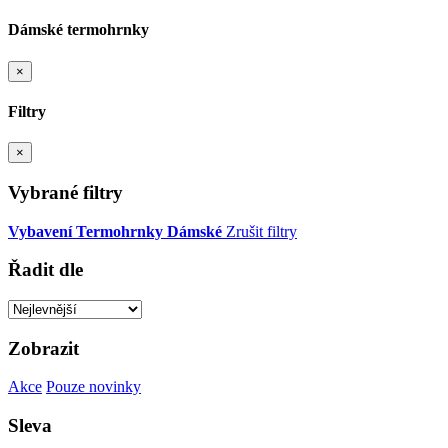
Dámské termohrnky
×
Filtry
×
Vybrané filtry
Vybavení
Termohrnky
Dámské
Zrušit filtry
Řadit dle
Zobrazit
Akce
Pouze novinky
Sleva