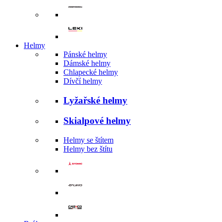
Helmy
Pánské helmy
Dámské helmy
Chlapecké helmy
Dívčí helmy
Lyžařské helmy
Skialpové helmy
Helmy se štítem
Helmy bez štítu