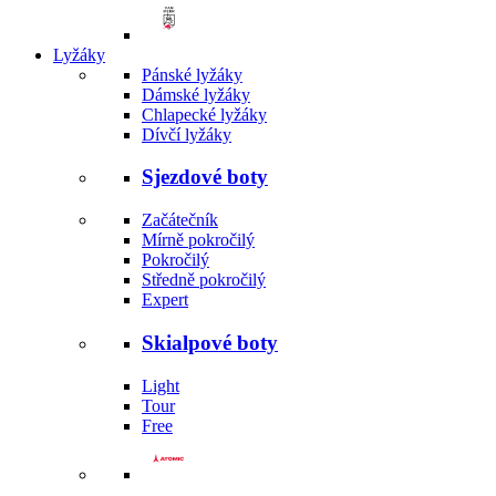
Lyžáky
Pánské lyžáky
Dámské lyžáky
Chlapecké lyžáky
Dívčí lyžáky
Sjezdové boty
Začátečník
Mírně pokročilý
Pokročilý
Středně pokročilý
Expert
Skialpové boty
Light
Tour
Free