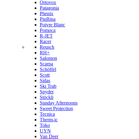
Ortovox
Patagonia
Phenix
PinBina
Poivre Blanc
Pomoca
R-JET
Racer
Reusch
RH+
Salomon
Scarpa
Schöffel
Scott
Sidas
Ski Trab
Spyder
Stöckli
Sunday Afternoons
Sweet Protection
Tecnica
Therm-ic
Toko
UYN
Van Deer