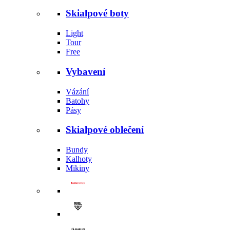
Skialpové boty
Light
Tour
Free
Vybavení
Vázání
Batohy
Pásy
Skialpové oblečení
Bundy
Kalhoty
Mikiny