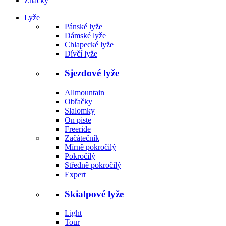
Značky
Lyže
Pánské lyže
Dámské lyže
Chlapecké lyže
Dívčí lyže
Sjezdové lyže
Allmountain
Obřačky
Slalomky
On piste
Freeride
Začátečník
Mírně pokročilý
Pokročilý
Středně pokročilý
Expert
Skialpové lyže
Light
Tour