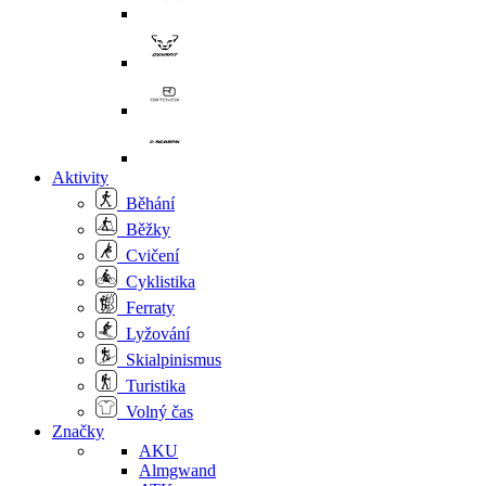
Aktivity
Běhání
Běžky
Cvičení
Cyklistika
Ferraty
Lyžování
Skialpinismus
Turistika
Volný čas
Značky
AKU
Almgwand