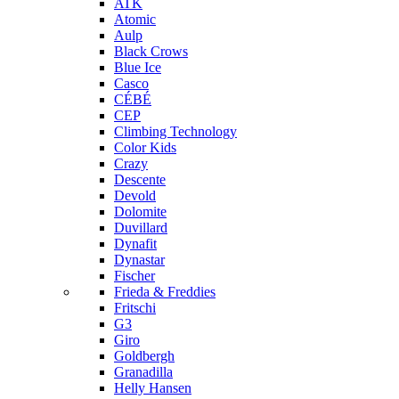
ATK
Atomic
Aulp
Black Crows
Blue Ice
Casco
CÉBÉ
CEP
Climbing Technology
Color Kids
Crazy
Descente
Devold
Dolomite
Duvillard
Dynafit
Dynastar
Fischer
Frieda & Freddies
Fritschi
G3
Giro
Goldbergh
Granadilla
Helly Hansen