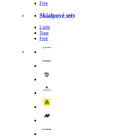
Free
Skialpové sety
Light
Tour
Free