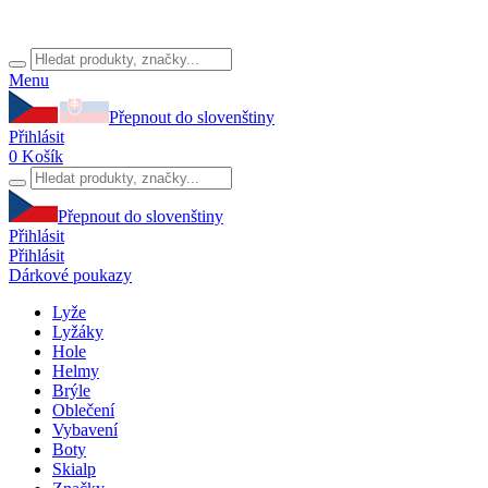
Menu
Přepnout do slovenštiny
Přihlásit
0
Košík
Přepnout do slovenštiny
Přihlásit
Přihlásit
Dárkové poukazy
Lyže
Lyžáky
Hole
Helmy
Brýle
Oblečení
Vybavení
Boty
Skialp