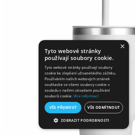
×
Tyto webové stránky
používají soubory cookie.
Tyto webové stránky používají soubory
cookie ke zlepšení uživatelského zážitku.
Používáním našich webových stránek
souhlasíte se všemi soubory cookie v
souladu s našimi zásadami používání
souborů cookie.
Více informací
VŠE PŘIJMOUT
VŠE ODMÍTNOUT
ZOBRAZIT PODROBNOSTI
NEZBYTNĚ NUTNÉ SOUBORY