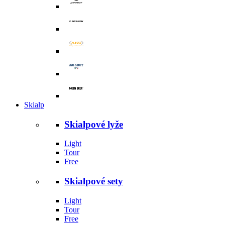
Skialp
Skialpové lyže
Light
Tour
Free
Skialpové sety
Light
Tour
Free