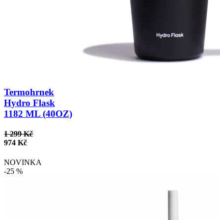
Termohrnek
Hydro Flask
1182 ML (40OZ)
1 299 Kč
974 Kč
NOVINKA
-25 %