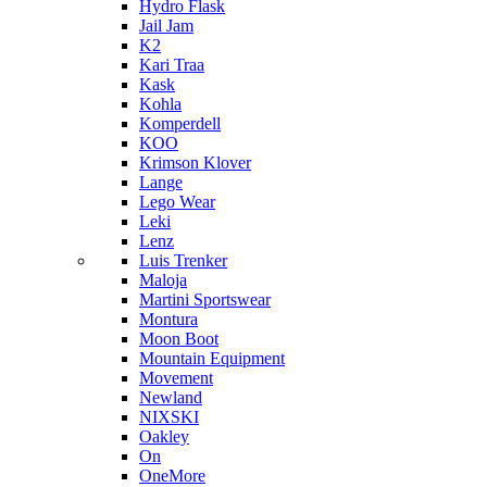
Hydro Flask
Jail Jam
K2
Kari Traa
Kask
Kohla
Komperdell
KOO
Krimson Klover
Lange
Lego Wear
Leki
Lenz
Luis Trenker
Maloja
Martini Sportswear
Montura
Moon Boot
Mountain Equipment
Movement
Newland
NIXSKI
Oakley
On
OneMore