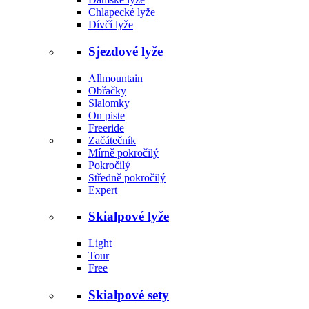
Chlapecké lyže
Dívčí lyže
Sjezdové lyže
Allmountain
Obřačky
Slalomky
On piste
Freeride
Začátečník
Mírně pokročilý
Pokročilý
Středně pokročilý
Expert
Skialpové lyže
Light
Tour
Free
Skialpové sety