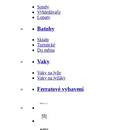
Sondy
Vyhledávače
Lopaty
Batohy
Skialp
Turistické
Do města
Vaky
Vaky na lyže
Vaky na lyžáky
Ferratové vybavení