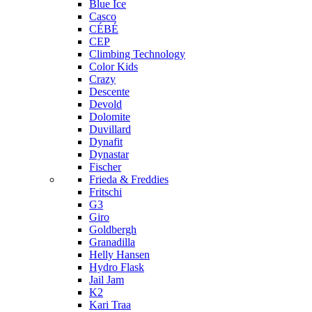
Blue Ice
Casco
CÉBÉ
CEP
Climbing Technology
Color Kids
Crazy
Descente
Devold
Dolomite
Duvillard
Dynafit
Dynastar
Fischer
Frieda & Freddies
Fritschi
G3
Giro
Goldbergh
Granadilla
Helly Hansen
Hydro Flask
Jail Jam
K2
Kari Traa