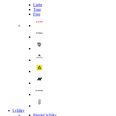
Light
Tour
Free
Lyžáky
Pánské lyžáky