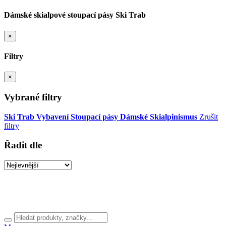
Dámské skialpové stoupací pásy Ski Trab
×
Filtry
×
Vybrané filtry
Ski Trab
Vybavení
Stoupací pásy
Dámské
Skialpinismus
Zrušit
filtry
Řadit dle