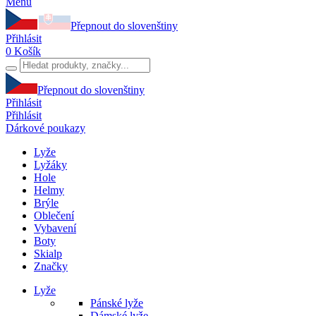
Menu
Přepnout do slovenštiny
Přihlásit
0
Košík
Přepnout do slovenštiny
Přihlásit
Přihlásit
Dárkové poukazy
Lyže
Lyžáky
Hole
Helmy
Brýle
Oblečení
Vybavení
Boty
Skialp
Značky
Lyže
Pánské lyže
Dámské lyže