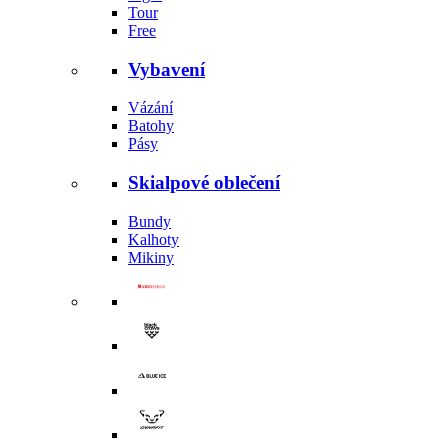
Tour
Free
Vybavení
Vázání
Batohy
Pásy
Skialpové oblečení
Bundy
Kalhoty
Mikiny