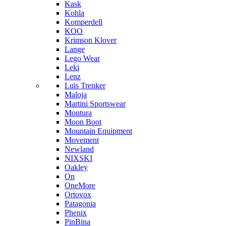
Kask
Kohla
Komperdell
KOO
Krimson Klover
Lange
Lego Wear
Leki
Lenz
Luis Trenker
Maloja
Martini Sportswear
Montura
Moon Boot
Mountain Equipment
Movement
Newland
NIXSKI
Oakley
On
OneMore
Ortovox
Patagonia
Phenix
PinBina