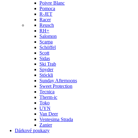
Poivre Blanc
Pomoca
R-JET
Racer
Reusch
RH+
Salomon
Scarpa
Schöffel
Scott
Sidas
Ski Trab
Spyder
Stöckli
Sunday Afternoons
Sweet Protection
Tecnica
Therm-ic
Toko
UYN
Van Deer
Ventesima Strada
Zanier
Dárkové poukazy