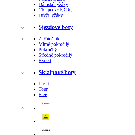
Dámské lyžáky
Chlapecké lyžáky
Dívčí lyžáky
Sjezdové boty
Začátečník
Mírně pokročilý
Pokročilý
Středně pokročilý
Expert
Skialpové boty
Light
Tour
Free