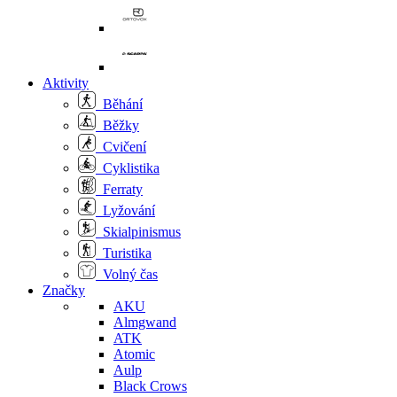
Aktivity
Běhání
Běžky
Cvičení
Cyklistika
Ferraty
Lyžování
Skialpinismus
Turistika
Volný čas
Značky
AKU
Almgwand
ATK
Atomic
Aulp
Black Crows