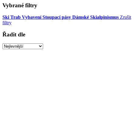
Vybrané filtry
Ski Trab
Vybavení
Stoupací pásy
Dámské
Skialpinismus
Zrušit
filtry
Řadit dle