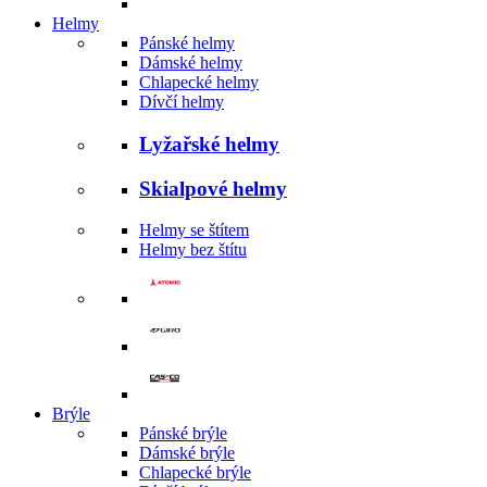
Helmy
Pánské helmy
Dámské helmy
Chlapecké helmy
Dívčí helmy
Lyžařské helmy
Skialpové helmy
Helmy se štítem
Helmy bez štítu
Brýle
Pánské brýle
Dámské brýle
Chlapecké brýle