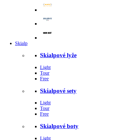
Skialp
Skialpové lyže
Light
Tour
Free
Skialpové sety
Light
Tour
Free
Skialpové boty
Light