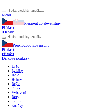
Menu
Přepnout do slovenštiny
Přihlásit
0
Košík
Přepnout do slovenštiny
Přihlásit
Přihlásit
Dárkové poukazy
Lyže
Lyžáky
Hole
Helmy
Brýle
Oblečení
Vybavení
Boty
Skialp
Značky