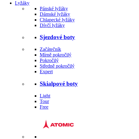
Lyžáky
Pánské lyžáky
Dámské lyžáky
Chlapecké lyžáky
Dívčí lyžáky
Sjezdové boty
Začátečník
Mírně pokročilý
Pokročilý
Středně pokročilý
Expert
Skialpové boty
Light
Tour
Free