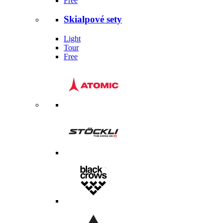
Free
Skialpové sety
Light
Tour
Free