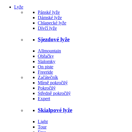
Lyže
Pánské lyže
Dámské lyže
Chlapecké lyže
Dívčí lyže
Sjezdové lyže
Allmountain
Obřačky
Slalomky
On piste
Freeride
Začátečník
Mírně pokročilý
Pokročilý
Středně pokročilý
Expert
Skialpové lyže
Light
Tour