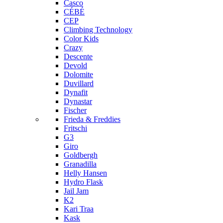
Casco
CÉBÉ
CEP
Climbing Technology
Color Kids
Crazy
Descente
Devold
Dolomite
Duvillard
Dynafit
Dynastar
Fischer
Frieda & Freddies
Fritschi
G3
Giro
Goldbergh
Granadilla
Helly Hansen
Hydro Flask
Jail Jam
K2
Kari Traa
Kask