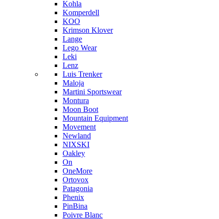
Kohla
Komperdell
KOO
Krimson Klover
Lange
Lego Wear
Leki
Lenz
Luis Trenker
Maloja
Martini Sportswear
Montura
Moon Boot
Mountain Equipment
Movement
Newland
NIXSKI
Oakley
On
OneMore
Ortovox
Patagonia
Phenix
PinBina
Poivre Blanc