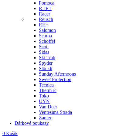
Pomoca
R-JET
Racer
Reusch
RH+
Salomon
Scarpa
Schöffel
Scott
Sidas
Ski Trab
Spyder
Stöckli
Sunday Afternoons
Sweet Protection
Tecnica
Therm-ic
Toko
UYN
Van Deer
Ventesima Strada
Zanier
Dárkové poukazy
0
Košík