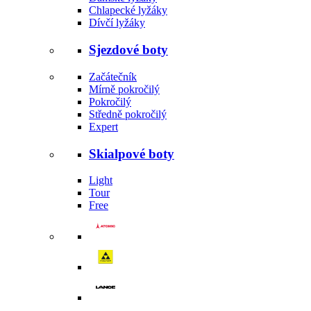
Chlapecké lyžáky
Dívčí lyžáky
Sjezdové boty
Začátečník
Mírně pokročilý
Pokročilý
Středně pokročilý
Expert
Skialpové boty
Light
Tour
Free