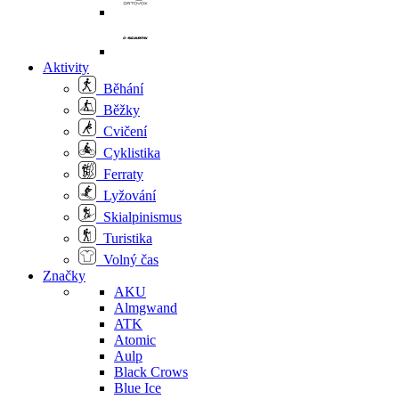
Aktivity
Běhání
Běžky
Cvičení
Cyklistika
Ferraty
Lyžování
Skialpinismus
Turistika
Volný čas
Značky
AKU
Almgwand
ATK
Atomic
Aulp
Black Crows
Blue Ice