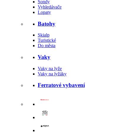
Sondy
Vyhledávače
Lopaty
Batohy
Skialp
Turistické
Do města
Vaky
Vaky na lyže
Vaky na lyžáky
Ferratové vybavení