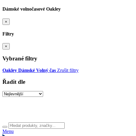
Dámské volnočasové Oakley
×
Filtry
×
Vybrané filtry
Oakley
Dámské
Volný čas
Zrušit filtry
Řadit dle
Menu