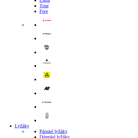
Light
Tour
Free
Lyžáky
Pánské lyžáky
Dámské lyžáky