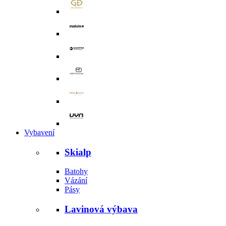
Vybavení
Skialp
Batohy
Vázání
Pásy
Lavinová výbava