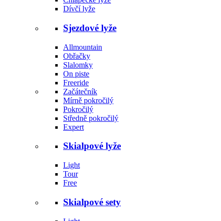
Dívčí lyže
Sjezdové lyže
Allmountain
Obřačky
Slalomky
On piste
Freeride
Začátečník
Mírně pokročilý
Pokročilý
Středně pokročilý
Expert
Skialpové lyže
Light
Tour
Free
Skialpové sety