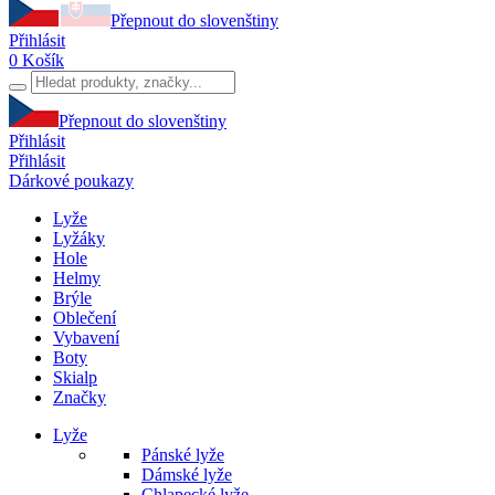
Přepnout do slovenštiny
Přihlásit
0
Košík
Přepnout do slovenštiny
Přihlásit
Přihlásit
Dárkové poukazy
Lyže
Lyžáky
Hole
Helmy
Brýle
Oblečení
Vybavení
Boty
Skialp
Značky
Lyže
Pánské lyže
Dámské lyže
Chlapecké lyže