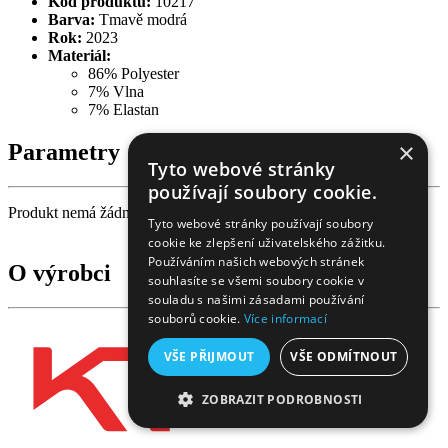
Kód produktu:
10217
Barva:
Tmavě modrá
Rok:
2023
Materiál:
86% Polyester
7% Vlna
7% Elastan
×
Parametry
Tyto webové stránky
používají soubory cookie.
Produkt nemá žádné parametry
Tyto webové stránky používají soubory
cookie ke zlepšení uživatelského zážitku.
Používáním našich webových stránek
O výrobci
souhlasíte se všemi soubory cookie v
souladu s našimi zásadami používání
souborů cookie.
Více informací
VŠE PŘIJMOUT
VŠE ODMÍTNOUT
ZOBRAZIT PODROBNOSTI
NEZBYTNĚ NUTNÉ SOUBORY