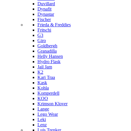
Duvillard
Dynafit
Dynastar
Fischer
Frieda & Freddies
Fritschi
G3
Giro
Goldbergh
Granadilla
Helly Hansen
Hydro Flask
Jail Jam
K2
Kari Traa
Kask
Kohla
Komperdell
KOO
Krimson Klover
Lange
Lego Wear
Leki
Lenz
Luis Trenker