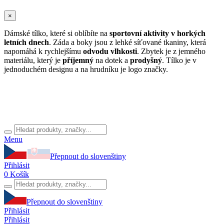
×
Dámské tílko,
které si oblíbíte na
sportovní aktivity v horkých
letních dnech
.
Záda a boky jsou z lehké síťované tkaniny, která
napomáhá k rychlejšímu
odvodu vlhkosti
. Zbytek je z jemného
materiálu, který je
příjemný
na dotek a
prodyšný
. Tílko je v
jednoduchém designu a na hrudníku je logo značky.
Menu
Přepnout do slovenštiny
Přihlásit
0
Košík
Přepnout do slovenštiny
Přihlásit
Přihlásit