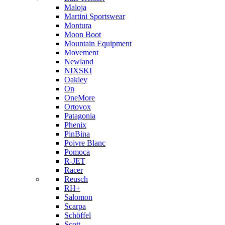
Maloja
Martini Sportswear
Montura
Moon Boot
Mountain Equipment
Movement
Newland
NIXSKI
Oakley
On
OneMore
Ortovox
Patagonia
Phenix
PinBina
Poivre Blanc
Pomoca
R-JET
Racer
Reusch
RH+
Salomon
Scarpa
Schöffel
Scott