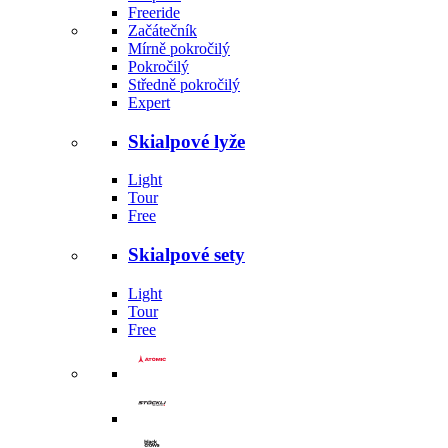
Freeride
Začátečník
Mírně pokročilý
Pokročilý
Středně pokročilý
Expert
Skialpové lyže
Light
Tour
Free
Skialpové sety
Light
Tour
Free