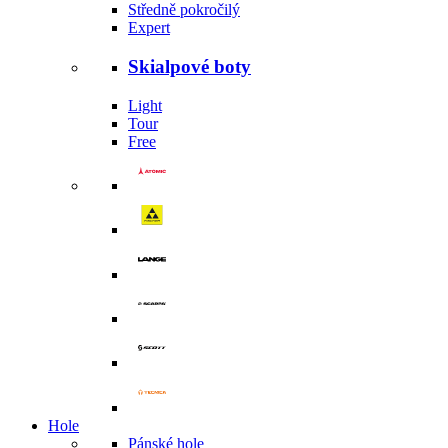
Středně pokročilý
Expert
Skialpové boty
Light
Tour
Free
Hole
Pánské hole