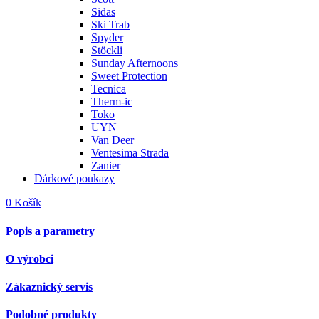
Sidas
Ski Trab
Spyder
Stöckli
Sunday Afternoons
Sweet Protection
Tecnica
Therm-ic
Toko
UYN
Van Deer
Ventesima Strada
Zanier
Dárkové poukazy
0
Košík
Popis a parametry
O výrobci
Zákaznický servis
Podobné produkty