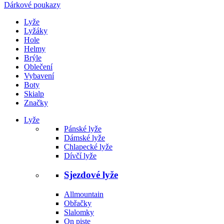
Dárkové poukazy
Lyže
Lyžáky
Hole
Helmy
Brýle
Oblečení
Vybavení
Boty
Skialp
Značky
Lyže
Pánské lyže
Dámské lyže
Chlapecké lyže
Dívčí lyže
Sjezdové lyže
Allmountain
Obřačky
Slalomky
On piste