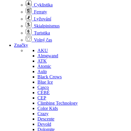
Cyklistika
Ferraty
Lyžování
Skialpinismus
Turistika
Volný čas
Značky
AKU
Almgwand
ATK
Atomic
Aulp
Black Crows
Blue Ice
Casco
CÉBÉ
CEP
Climbing Technology
Color Kids
Crazy
Descente
Devold
Dolomite