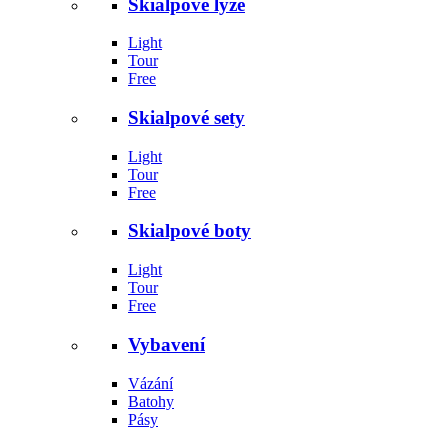
Skialpové lyže
Light
Tour
Free
Skialpové sety
Light
Tour
Free
Skialpové boty
Light
Tour
Free
Vybavení
Vázání
Batohy
Pásy