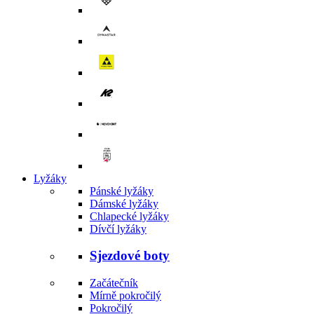
Lyžáky
Pánské lyžáky
Dámské lyžáky
Chlapecké lyžáky
Dívčí lyžáky
Sjezdové boty
Začátečník
Mírně pokročilý
Pokročilý