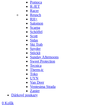
Pomoca
R-JET
Racer
Reusch
RH+
Salomon
Scarpa
Schöffel
Scott
Sidas
Ski Trab
Spyder
Stöckli
Sunday Afternoons
Sweet Protection
Tecnica
Therm-ic
Toko
UYN
Van Deer
Ventesima Strada
Zanier
Dárkové poukazy
0
Košík