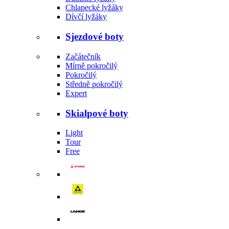
Chlapecké lyžáky
Dívčí lyžáky
Sjezdové boty
Začátečník
Mírně pokročilý
Pokročilý
Středně pokročilý
Expert
Skialpové boty
Light
Tour
Free