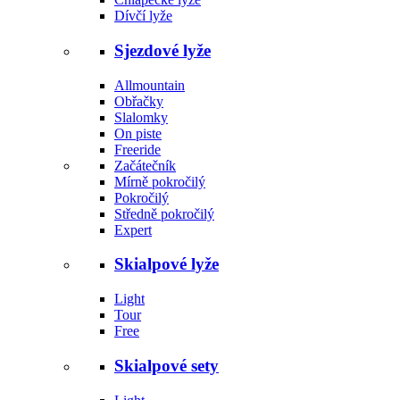
Dívčí lyže
Sjezdové lyže
Allmountain
Obřačky
Slalomky
On piste
Freeride
Začátečník
Mírně pokročilý
Pokročilý
Středně pokročilý
Expert
Skialpové lyže
Light
Tour
Free
Skialpové sety