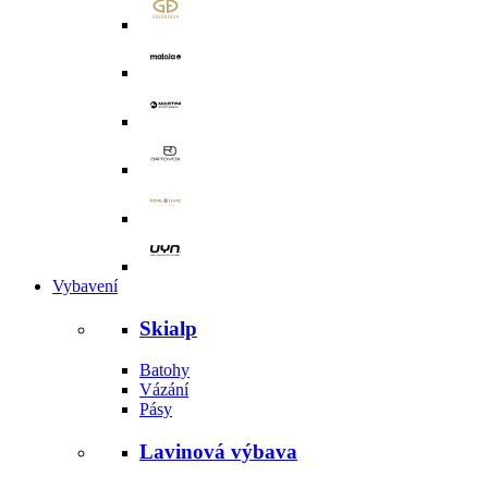
Vybavení
Skialp
Batohy
Vázání
Pásy
Lavinová výbava