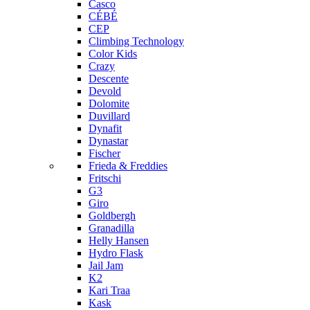
Casco
CÉBÉ
CEP
Climbing Technology
Color Kids
Crazy
Descente
Devold
Dolomite
Duvillard
Dynafit
Dynastar
Fischer
Frieda & Freddies
Fritschi
G3
Giro
Goldbergh
Granadilla
Helly Hansen
Hydro Flask
Jail Jam
K2
Kari Traa
Kask