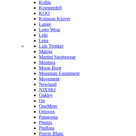
Kohla
Komperdell
KOO
Krimson Klover
Lange
Lego Wear
Leki
Lenz
Luis Trenker
Maloja
Martini Sportswear
Montura
Moon Boot
Mountain Equipment
Movement
Newland
NIXSKI
Oakley
On
OneMore
Ortovox
Patagonia
Phenix
PinBina
Poivre Blanc