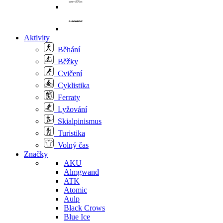
Aktivity
Běhání
Běžky
Cvičení
Cyklistika
Ferraty
Lyžování
Skialpinismus
Turistika
Volný čas
Značky
AKU
Almgwand
ATK
Atomic
Aulp
Black Crows
Blue Ice