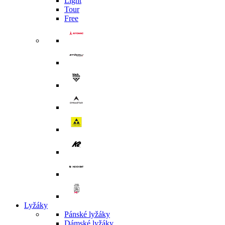
Light
Tour
Free
Lyžáky
Pánské lyžáky
Dámské lyžáky