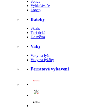
Sondy
Vyhledávače
Lopaty
Batohy
Skialp
Turistické
Do města
Vaky
Vaky na lyže
Vaky na lyžáky
Ferratové vybavení