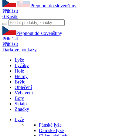
Přepnout do slovenštiny
Přihlásit
0
Košík
Přepnout do slovenštiny
Přihlásit
Přihlásit
Dárkové poukazy
Lyže
Lyžáky
Hole
Helmy
Brýle
Oblečení
Vybavení
Boty
Skialp
Značky
Lyže
Pánské lyže
Dámské lyže
Chlapecké lyže