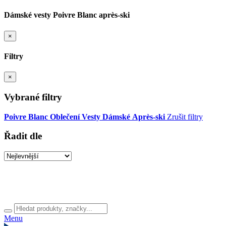
Dámské vesty Poivre Blanc après-ski
×
Filtry
×
Vybrané filtry
Poivre Blanc
Oblečení
Vesty
Dámské
Après-ski
Zrušit filtry
Řadit dle
Menu