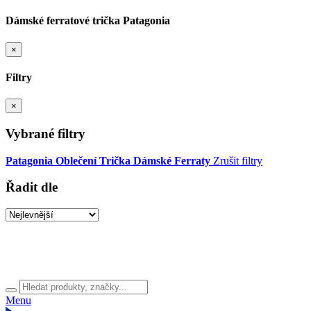
Dámské ferratové trička Patagonia
×
Filtry
×
Vybrané filtry
Patagonia
Oblečení
Trička
Dámské
Ferraty
Zrušit filtry
Řadit dle
Menu