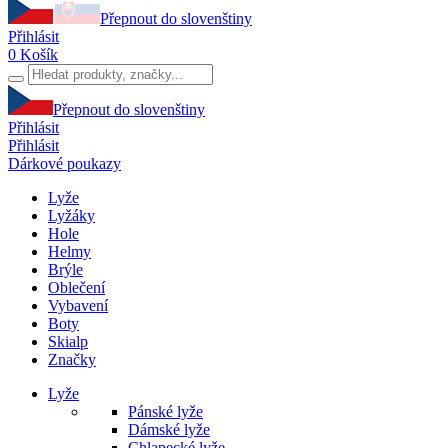
Přepnout do slovenštiny
Přihlásit
0
Košík
Přepnout do slovenštiny
Přihlásit
Přihlásit
Dárkové poukazy
Lyže
Lyžáky
Hole
Helmy
Brýle
Oblečení
Vybavení
Boty
Skialp
Značky
Lyže
Pánské lyže
Dámské lyže
Chlapecké lyže