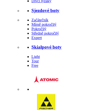
Dívčí lyžáky
Sjezdové boty
Začátečník
Mírně pokročilý
Pokročilý
Středně pokročilý
Expert
Skialpové boty
Light
Tour
Free