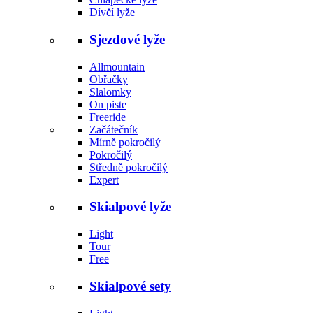
Dívčí lyže
Sjezdové lyže
Allmountain
Obřačky
Slalomky
On piste
Freeride
Začátečník
Mírně pokročilý
Pokročilý
Středně pokročilý
Expert
Skialpové lyže
Light
Tour
Free
Skialpové sety