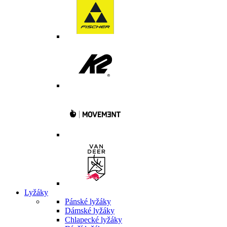
Lyžáky
Pánské lyžáky
Dámské lyžáky
Chlapecké lyžáky