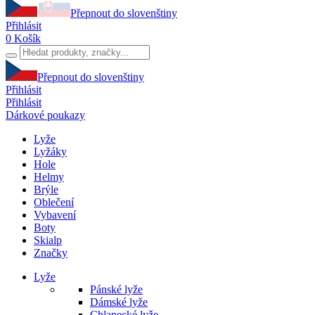
Přepnout do slovenštiny
Přihlásit
0
Košík
Přepnout do slovenštiny
Přihlásit
Přihlásit
Dárkové poukazy
Lyže
Lyžáky
Hole
Helmy
Brýle
Oblečení
Vybavení
Boty
Skialp
Značky
Lyže
Pánské lyže
Dámské lyže
Chlapecké lyže