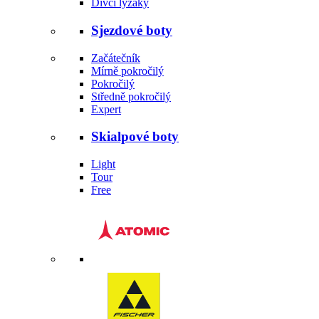
Dívčí lyžáky
Sjezdové boty
Začátečník
Mírně pokročilý
Pokročilý
Středně pokročilý
Expert
Skialpové boty
Light
Tour
Free