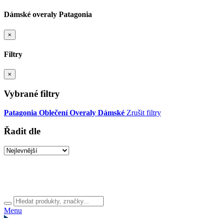
Dámské overaly Patagonia
×
Filtry
×
Vybrané filtry
Patagonia
Oblečení
Overaly
Dámské
Zrušit filtry
Řadit dle
Menu