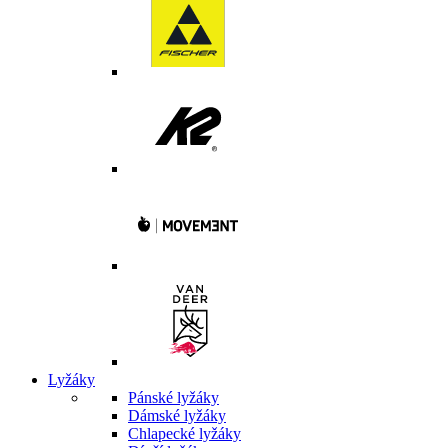
Lyžáky
Pánské lyžáky
Dámské lyžáky
Chlapecké lyžáky