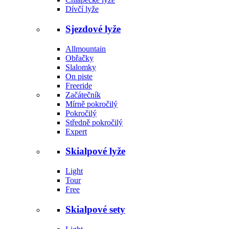
Dívčí lyže
Sjezdové lyže
Allmountain
Obřačky
Slalomky
On piste
Freeride
Začátečník
Mírně pokročilý
Pokročilý
Středně pokročilý
Expert
Skialpové lyže
Light
Tour
Free
Skialpové sety