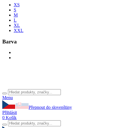
XS
S
M
L
XL
XXL
Barva
Menu
Přepnout do slovenštiny
Přihlásit
0
Košík