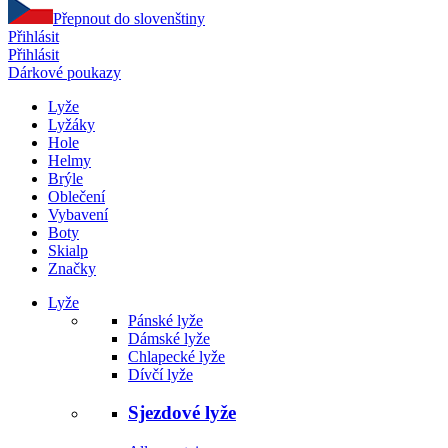
Přepnout do slovenštiny
Přihlásit
Přihlásit
Dárkové poukazy
Lyže
Lyžáky
Hole
Helmy
Brýle
Oblečení
Vybavení
Boty
Skialp
Značky
Lyže
Pánské lyže
Dámské lyže
Chlapecké lyže
Dívčí lyže
Sjezdové lyže