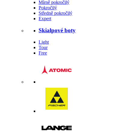
Mírně pokročilý
Pokročilý
Středně pokročilý
Expert
Skialpové boty
Light
Tour
Free