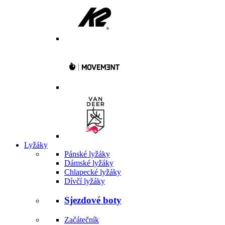
Lyžáky
Pánské lyžáky
Dámské lyžáky
Chlapecké lyžáky
Dívčí lyžáky
Sjezdové boty
Začátečník