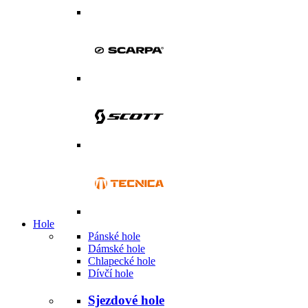
Hole
Pánské hole
Dámské hole
Chlapecké hole
Dívčí hole
Sjezdové hole