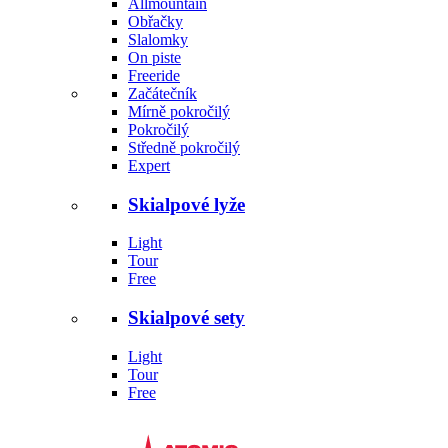
Allmountain
Obřačky
Slalomky
On piste
Freeride
Začátečník
Mírně pokročilý
Pokročilý
Středně pokročilý
Expert
Skialpové lyže
Light
Tour
Free
Skialpové sety
Light
Tour
Free