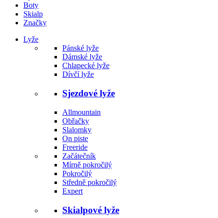
Boty
Skialp
Značky
Lyže
Pánské lyže
Dámské lyže
Chlapecké lyže
Dívčí lyže
Sjezdové lyže
Allmountain
Obřačky
Slalomky
On piste
Freeride
Začátečník
Mírně pokročilý
Pokročilý
Středně pokročilý
Expert
Skialpové lyže