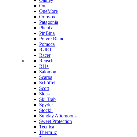
Oakley
On
OneMore
Ortovox
Patagonia
Phenix
PinBina
Poivre Blanc
Pomoca
R-JET
Racer
Reusch
RH+
Salomon
Scarpa
Schöffel
Scott
Sidas
Ski Trab
Spyder
Stöckli
Sunday Afternoons
Sweet Protection
Tecnica
Therm-ic