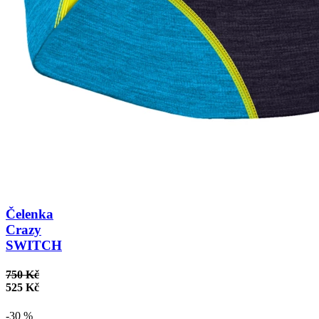
Čelenka
Crazy
SWITCH
750 Kč
525 Kč
-30 %