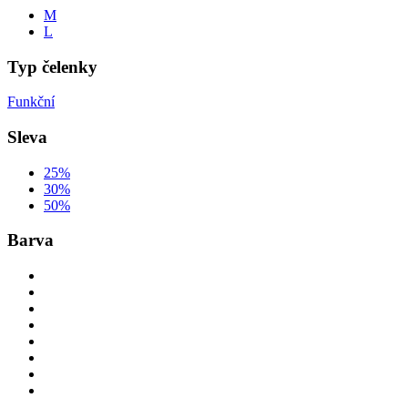
M
L
Typ čelenky
Funkční
Sleva
25%
30%
50%
Barva