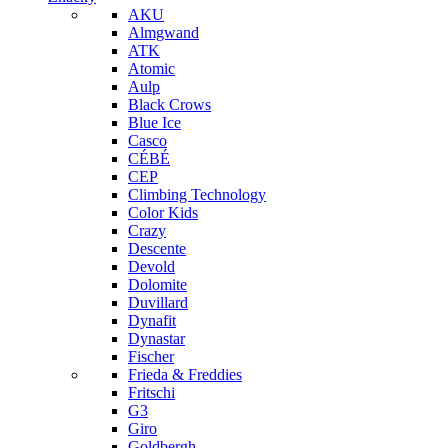
AKU
Almgwand
ATK
Atomic
Aulp
Black Crows
Blue Ice
Casco
CÉBÉ
CEP
Climbing Technology
Color Kids
Crazy
Descente
Devold
Dolomite
Duvillard
Dynafit
Dynastar
Fischer
Frieda & Freddies
Fritschi
G3
Giro
Goldbergh