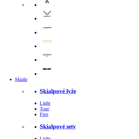
Skialp
Skialpové lyže
Light
Tour
Free
Skialpové sety
Light