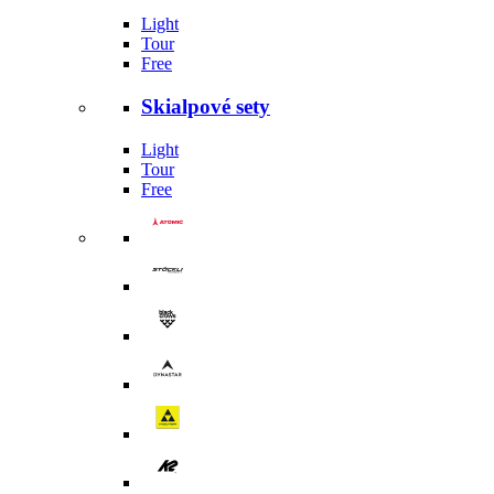
Light
Tour
Free
Skialpové sety
Light
Tour
Free