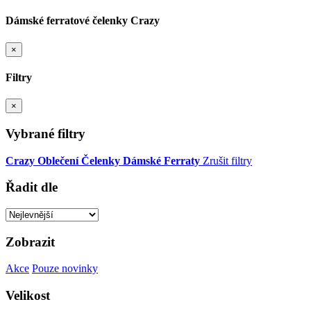
Dámské ferratové čelenky Crazy
×
Filtry
×
Vybrané filtry
Crazy
Oblečení
Čelenky
Dámské
Ferraty
Zrušit filtry
Řadit dle
Zobrazit
Akce
Pouze novinky
Velikost