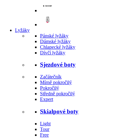
Lyžáky
Pánské lyžáky
Dámské lyžáky
Chlapecké lyžáky
Dívčí lyžáky
Sjezdové boty
Začátečník
Mírně pokročilý
Pokročilý
Středně pokročilý
Expert
Skialpové boty
Light
Tour
Free