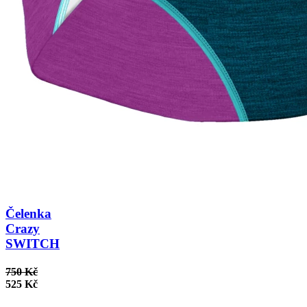
Čelenka
Crazy
SWITCH
750 Kč
525 Kč