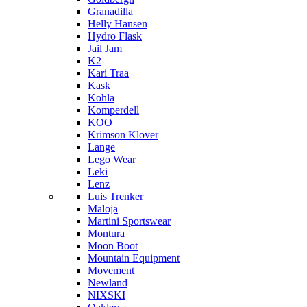
Granadilla
Helly Hansen
Hydro Flask
Jail Jam
K2
Kari Traa
Kask
Kohla
Komperdell
KOO
Krimson Klover
Lange
Lego Wear
Leki
Lenz
Luis Trenker
Maloja
Martini Sportswear
Montura
Moon Boot
Mountain Equipment
Movement
Newland
NIXSKI