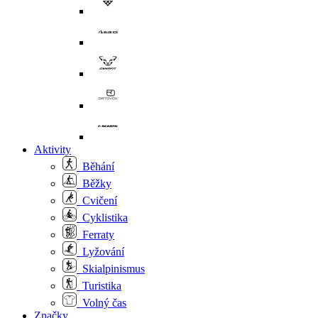
Aktivity
Běhání
Běžky
Cvičení
Cyklistika
Ferraty
Lyžování
Skialpinismus
Turistika
Volný čas
Značky