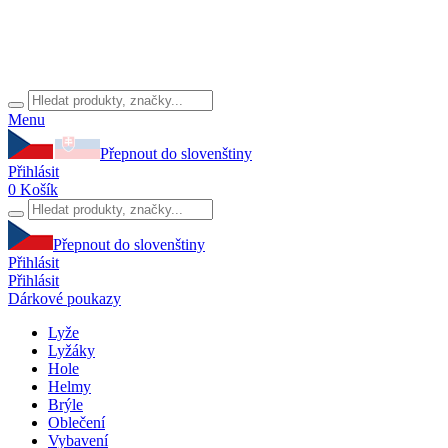
Menu
Přepnout do slovenštiny
Přihlásit
0
Košík
Přepnout do slovenštiny
Přihlásit
Přihlásit
Dárkové poukazy
Lyže
Lyžáky
Hole
Helmy
Brýle
Oblečení
Vybavení