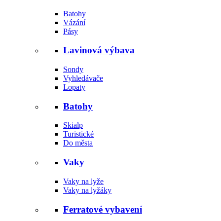
Batohy
Vázání
Pásy
Lavinová výbava
Sondy
Vyhledávače
Lopaty
Batohy
Skialp
Turistické
Do města
Vaky
Vaky na lyže
Vaky na lyžáky
Ferratové vybavení