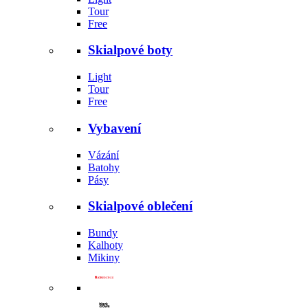
Tour
Free
Skialpové boty
Light
Tour
Free
Vybavení
Vázání
Batohy
Pásy
Skialpové oblečení
Bundy
Kalhoty
Mikiny