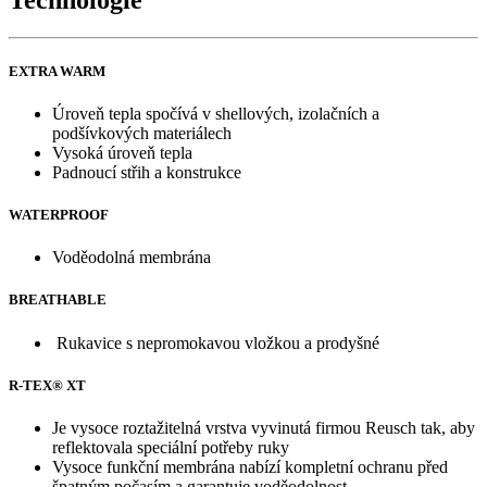
EXTRA WARM
Úroveň tepla spočívá v shellových, izolačních a
podšívkových materiálech
Vysoká úroveň tepla
Padnoucí střih a konstrukce
WATERPROOF
Voděodolná membrána
BREATHABLE
Rukavice s nepromokavou vložkou a prodyšné
R-TEX® XT
Je vysoce roztažitelná vrstva vyvinutá firmou Reusch tak, aby
reflektovala speciální potřeby ruky
Vysoce funkční membrána nabízí kompletní ochranu před
špatným počasím a garantuje voděodolnost