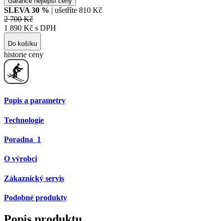
Garance nejlepší ceny
SLEVA
30
%
| ušetříte
810 Kč
2 700 Kč
1 890 Kč s DPH
Do košíku
historie ceny
Popis a parametry
Technologie
Poradna
1
O výrobci
Zákaznický servis
Podobné produkty
Popis produktu