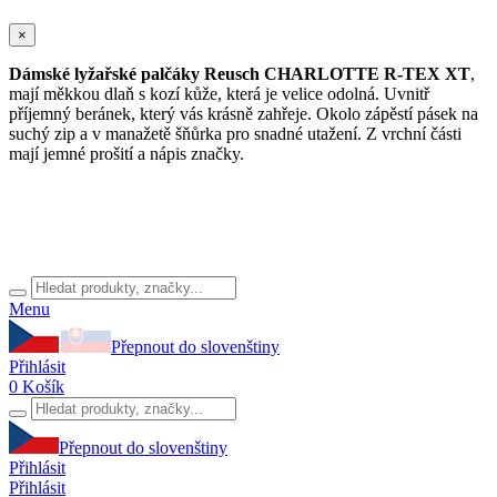
×
Dámské lyžařské palčáky
Reusch CHARLOTTE R-TEX XT
,
mají měkkou dlaň s kozí kůže, která je velice odolná. Uvnitř
příjemný beránek, který vás krásně zahřeje. Okolo zápěstí pásek na
suchý zip a v manažetě šňůrka pro snadné utažení. Z vrchní části
mají jemné prošití a nápis značky.
Menu
Přepnout do slovenštiny
Přihlásit
0
Košík
Přepnout do slovenštiny
Přihlásit
Přihlásit