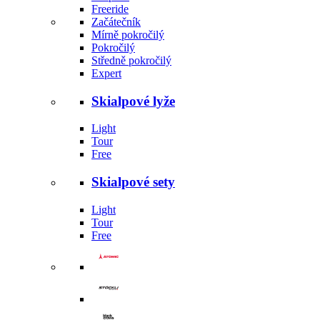
Freeride
Začátečník
Mírně pokročilý
Pokročilý
Středně pokročilý
Expert
Skialpové lyže
Light
Tour
Free
Skialpové sety
Light
Tour
Free