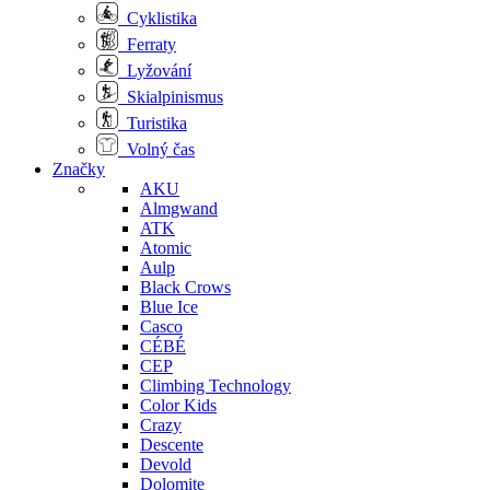
Cyklistika
Ferraty
Lyžování
Skialpinismus
Turistika
Volný čas
Značky
AKU
Almgwand
ATK
Atomic
Aulp
Black Crows
Blue Ice
Casco
CÉBÉ
CEP
Climbing Technology
Color Kids
Crazy
Descente
Devold
Dolomite