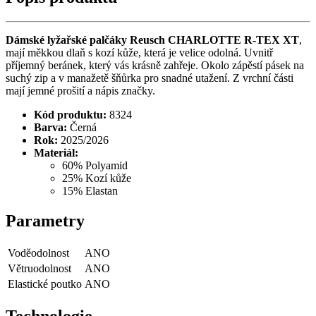
Dámské lyžařské palčáky
Reusch CHARLOTTE R-TEX XT
,
mají měkkou dlaň s kozí kůže, která je velice odolná. Uvnitř
příjemný beránek, který vás krásně zahřeje. Okolo zápěstí pásek na
suchý zip a v manažetě šňůrka pro snadné utažení. Z vrchní části
mají jemné prošití a nápis značky.
Kód produktu:
8324
Barva:
Černá
Rok:
2025/2026
Materiál:
60% Polyamid
25% Kozí kůže
15% Elastan
Parametry
Voděodolnost
ANO
Větruodolnost
ANO
Elastické poutko
ANO
Technologie