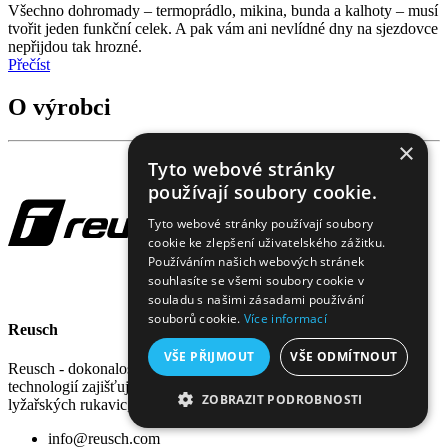
Všechno dohromady – termoprádlo, mikina, bunda a kalhoty – musí
tvořit jeden funkční celek. A pak vám ani nevlídné dny na sjezdovce
nepřijdou tak hrozné.
Přečíst
O výrobci
×
Tyto webové stránky
používají soubory cookie.
Tyto webové stránky používají soubory
cookie ke zlepšení uživatelského zážitku.
Používáním našich webových stránek
souhlasíte se všemi soubory cookie v
souladu s našimi zásadami používání
souborů cookie.
Více informací
Reusch
VŠE PŘIJMOUT
VŠE ODMÍTNOUT
Reusch - dokonalost provedení s využitím nejmodernějších
technologií zajišťuje mimořádnou spolehlivost a pohodlnost
ZOBRAZIT PODROBNOSTI
lyžařských rukavic, na které je spoleh za jakéhokoliv počasí.
NEZBYTNĚ NUTNÉ SOUBORY
info@reusch.com