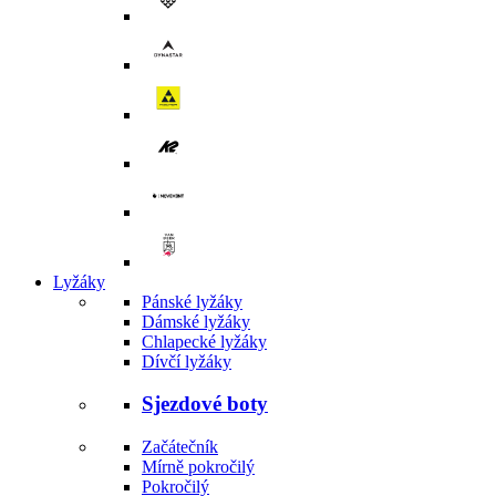
Lyžáky
Pánské lyžáky
Dámské lyžáky
Chlapecké lyžáky
Dívčí lyžáky
Sjezdové boty
Začátečník
Mírně pokročilý
Pokročilý