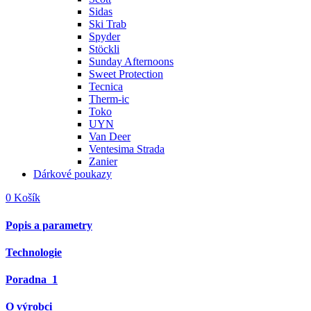
Sidas
Ski Trab
Spyder
Stöckli
Sunday Afternoons
Sweet Protection
Tecnica
Therm-ic
Toko
UYN
Van Deer
Ventesima Strada
Zanier
Dárkové poukazy
0
Košík
Popis a parametry
Technologie
Poradna
1
O výrobci