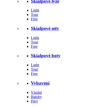
Skialpové lyže
Light
Tour
Free
Skialpové sety
Light
Tour
Free
Skialpové boty
Light
Tour
Free
Vybavení
Vázání
Batohy
Pásy