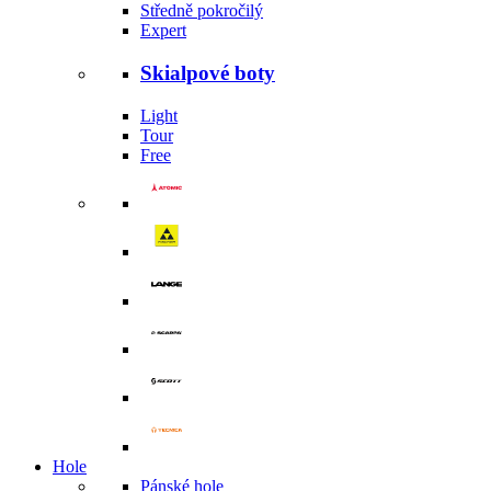
Středně pokročilý
Expert
Skialpové boty
Light
Tour
Free
Hole
Pánské hole