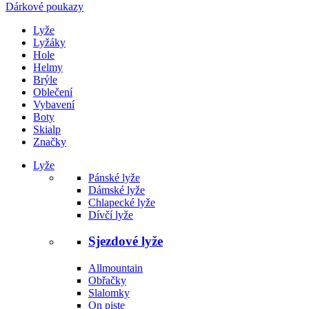
Dárkové poukazy
Lyže
Lyžáky
Hole
Helmy
Brýle
Oblečení
Vybavení
Boty
Skialp
Značky
Lyže
Pánské lyže
Dámské lyže
Chlapecké lyže
Dívčí lyže
Sjezdové lyže
Allmountain
Obřačky
Slalomky
On piste