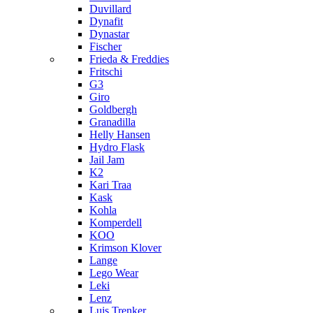
Duvillard
Dynafit
Dynastar
Fischer
Frieda & Freddies
Fritschi
G3
Giro
Goldbergh
Granadilla
Helly Hansen
Hydro Flask
Jail Jam
K2
Kari Traa
Kask
Kohla
Komperdell
KOO
Krimson Klover
Lange
Lego Wear
Leki
Lenz
Luis Trenker