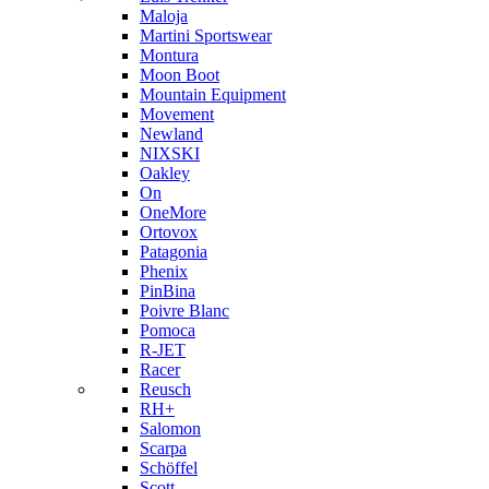
Maloja
Martini Sportswear
Montura
Moon Boot
Mountain Equipment
Movement
Newland
NIXSKI
Oakley
On
OneMore
Ortovox
Patagonia
Phenix
PinBina
Poivre Blanc
Pomoca
R-JET
Racer
Reusch
RH+
Salomon
Scarpa
Schöffel
Scott