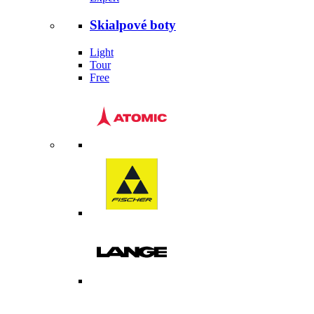
Skialpové boty
Light
Tour
Free