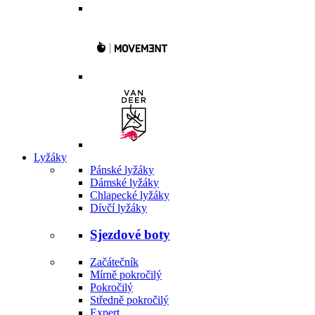
Lyžáky
Pánské lyžáky
Dámské lyžáky
Chlapecké lyžáky
Dívčí lyžáky
Sjezdové boty
Začátečník
Mírně pokročilý
Pokročilý
Středně pokročilý
Expert