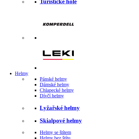
Turistické hole
Helmy
Pánské helmy
Dámské helmy
Chlapecké helmy
Dívčí helmy
Lyžařské helmy
Skialpové helmy
Helmy se štítem
Helmy bez štítu