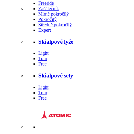
Freeride
Začátečník
Mírně pokročilý
Pokročilý
Středně pokročilý
Expert
Skialpové lyže
Light
Tour
Free
Skialpové sety
Light
Tour
Free