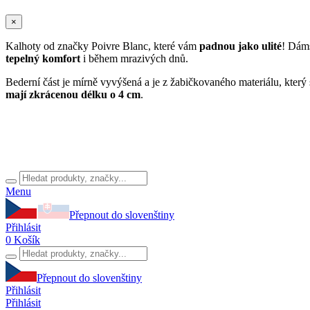
×
Kalhoty od značky Poivre Blanc, které vám
padnou jako ulité
! Dáms
tepelný komfort
i během mrazivých dnů.
Bederní část je mírně vyvýšená a je z žabičkovaného materiálu, který
mají zkrácenou délku o 4 cm
.
Menu
Přepnout do slovenštiny
Přihlásit
0
Košík
Přepnout do slovenštiny
Přihlásit
Přihlásit