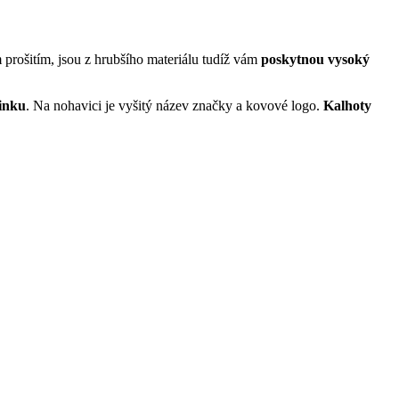
 prošitím, jsou z hrubšího materiálu tudíž vám
poskytnou vysoký
inku
. Na nohavici je vyšitý název značky a kovové logo.
Kalhoty