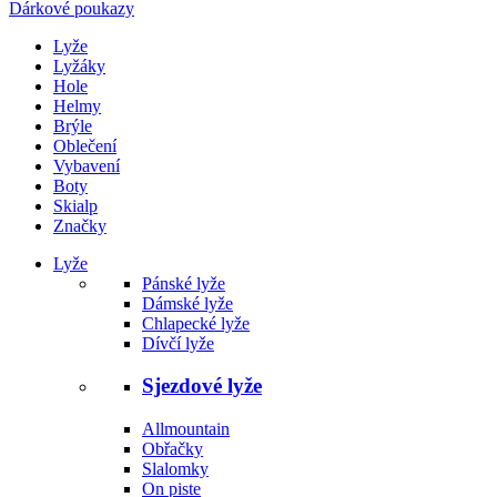
Dárkové poukazy
Lyže
Lyžáky
Hole
Helmy
Brýle
Oblečení
Vybavení
Boty
Skialp
Značky
Lyže
Pánské lyže
Dámské lyže
Chlapecké lyže
Dívčí lyže
Sjezdové lyže
Allmountain
Obřačky
Slalomky
On piste