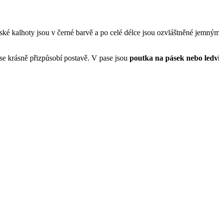
ké kalhoty jsou v černé barvě a po celé délce jsou ozvláštněné jemným
 se krásně přizpůsobí postavě. V pase jsou
poutka na pásek nebo ledv