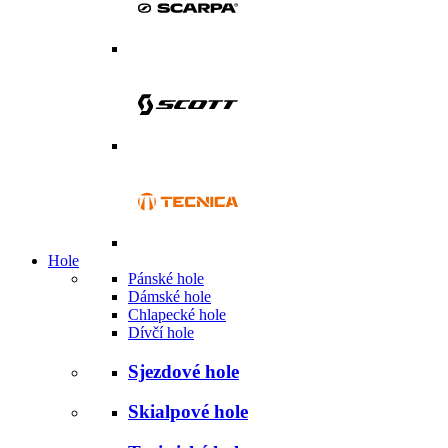
Hole
Pánské hole
Dámské hole
Chlapecké hole
Dívčí hole
Sjezdové hole
Skialpové hole