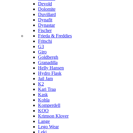
Devold
Dolomite
Duvillard
Dynafit
Dynastar
Fischer
Frieda & Freddies
Fritschi
G3
Giro
Goldbergh
Granadilla
Helly Hansen
Hydro Flask
Jail Jam
K2
Kari Traa
Kask
Kohla
Komperdell
KOO
Krimson Klover
Lange
Lego Wear
Leki