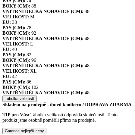
PAS (CM):
74
BOKY (CM):
88
VNITŘNÍ DÉLKA NOHAVICE (CM):
48
VELIKOST:
M
EU:
38
PAS (CM):
78
BOKY (CM):
92
VNITŘNÍ DÉLKA NOHAVICE (CM):
48
VELIKOST:
L
EU:
40
PAS (CM):
82
BOKY (CM):
96
VNITŘNÍ DÉLKA NOHAVICE (CM):
48
VELIKOST:
XL
EU:
42
PAS (CM):
86
BOKY (CM):
102
VNITŘNÍ DÉLKA NOHAVICE (CM):
48
Tabulka velikostí
Skladem na prodejně - ihned k odběru
/ DOPRAVA ZDARMA
TIP pro Vás:
Tabulka velikostí odpovídá skutečnosti. Tento
produkt jsme osobně poměřili přímo na prodejně.
Garance nejlepší ceny