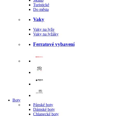
Skialp
Turistické
Do města
Vaky
Vaky na lyže
Vaky na lyžáky
Ferratové vybavení
Boty
Pánské boty
Dámské boty
Chlapecké boty