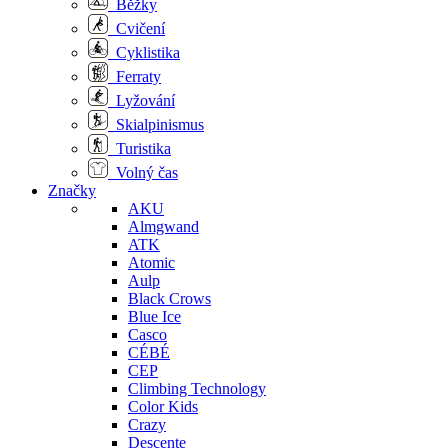
Běžky
Cvičení
Cyklistika
Ferraty
Lyžování
Skialpinismus
Turistika
Volný čas
Značky
AKU
Almgwand
ATK
Atomic
Aulp
Black Crows
Blue Ice
Casco
CÉBÉ
CEP
Climbing Technology
Color Kids
Crazy
Descente