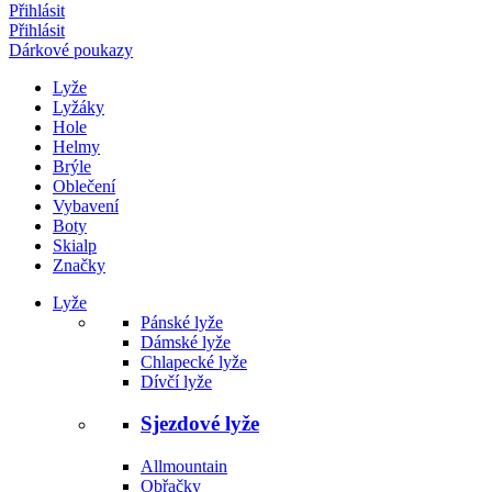
Přihlásit
Přihlásit
Dárkové poukazy
Lyže
Lyžáky
Hole
Helmy
Brýle
Oblečení
Vybavení
Boty
Skialp
Značky
Lyže
Pánské lyže
Dámské lyže
Chlapecké lyže
Dívčí lyže
Sjezdové lyže
Allmountain
Obřačky