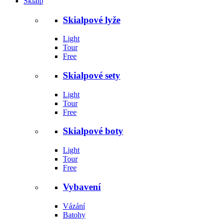
Skialp
Skialpové lyže
Light
Tour
Free
Skialpové sety
Light
Tour
Free
Skialpové boty
Light
Tour
Free
Vybavení
Vázání
Batohy