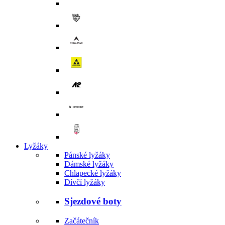
Lyžáky
Pánské lyžáky
Dámské lyžáky
Chlapecké lyžáky
Dívčí lyžáky
Sjezdové boty
Začátečník