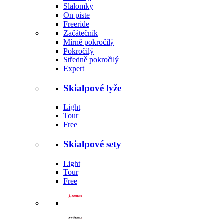
Slalomky
On piste
Freeride
Začátečník
Mírně pokročilý
Pokročilý
Středně pokročilý
Expert
Skialpové lyže
Light
Tour
Free
Skialpové sety
Light
Tour
Free