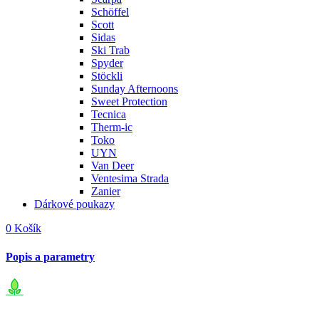
Schöffel
Scott
Sidas
Ski Trab
Spyder
Stöckli
Sunday Afternoons
Sweet Protection
Tecnica
Therm-ic
Toko
UYN
Van Deer
Ventesima Strada
Zanier
Dárkové poukazy
0
Košík
Popis a parametry