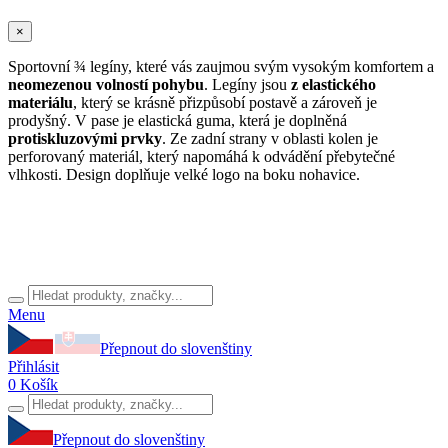
×
Sportovní ¾ legíny, které vás zaujmou svým vysokým komfortem a
neomezenou volností pohybu
. Legíny jsou
z elastického
materiálu
, který se krásně přizpůsobí postavě a zároveň je
prodyšný. V pase je elastická guma, která je doplněná
protiskluzovými prvky
. Ze zadní strany v oblasti kolen je
perforovaný materiál, který napomáhá k odvádění přebytečné
vlhkosti. Design doplňuje velké logo na boku nohavice.
Menu
Přepnout do slovenštiny
Přihlásit
0
Košík
Přepnout do slovenštiny