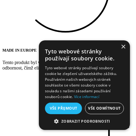
×
Tyto webové stránky
MADE IN EUROPE
používají soubory cookie.
Tento produkt byl vyroben v Evropě. Podporujeme tak regionální
odbornost, čímž eliminujeme dlouhé dopravní cesty.
Tyto webové stránky používají soubory
cookie ke zlepšení uživatelského zážitku.
Používáním našich webových stránek
souhlasíte se všemi soubory cookie v
souladu s našimi zásadami používání
souborů cookie.
Více informací
VŠE PŘIJMOUT
VŠE ODMÍTNOUT
ZOBRAZIT PODROBNOSTI
NEZBYTNĚ NUTNÉ SOUBORY