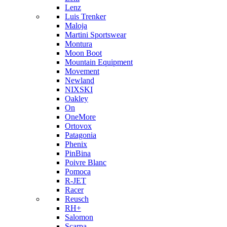
Lenz
Luis Trenker
Maloja
Martini Sportswear
Montura
Moon Boot
Mountain Equipment
Movement
Newland
NIXSKI
Oakley
On
OneMore
Ortovox
Patagonia
Phenix
PinBina
Poivre Blanc
Pomoca
R-JET
Racer
Reusch
RH+
Salomon
Scarpa