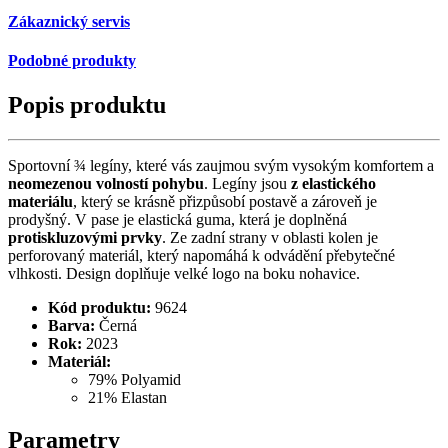
Zákaznický servis
Podobné produkty
Popis produktu
Sportovní ¾ legíny, které vás zaujmou svým vysokým komfortem a
neomezenou volností pohybu
. Legíny jsou
z elastického
materiálu
, který se krásně přizpůsobí postavě a zároveň je
prodyšný. V pase je elastická guma, která je doplněná
protiskluzovými prvky
. Ze zadní strany v oblasti kolen je
perforovaný materiál, který napomáhá k odvádění přebytečné
vlhkosti. Design doplňuje velké logo na boku nohavice.
Kód produktu:
9624
Barva:
Černá
Rok:
2023
Materiál:
79% Polyamid
21% Elastan
Parametry