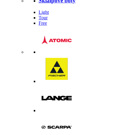
Skialpové boty
Light
Tour
Free