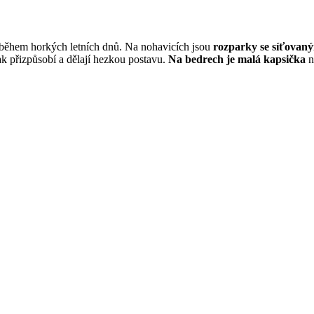
během horkých letních dnů. Na nohavicích jsou
rozparky se síťovan
ak přizpůsobí a dělají hezkou postavu.
Na bedrech je malá kapsička
n