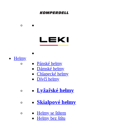
Helmy
Pánské helmy
Dámské helmy
Chlapecké helmy
Dívčí helmy
Lyžařské helmy
Skialpové helmy
Helmy se štítem
Helmy bez štítu