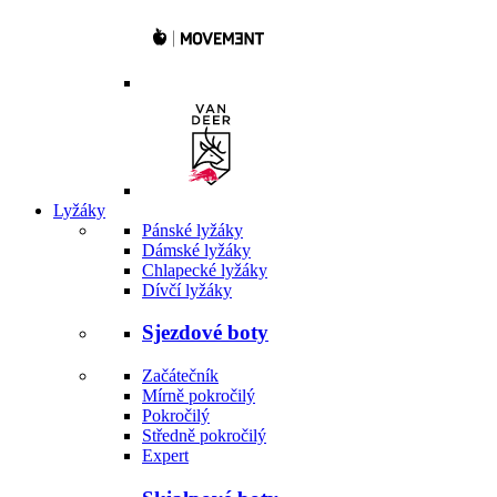
Lyžáky
Pánské lyžáky
Dámské lyžáky
Chlapecké lyžáky
Dívčí lyžáky
Sjezdové boty
Začátečník
Mírně pokročilý
Pokročilý
Středně pokročilý
Expert