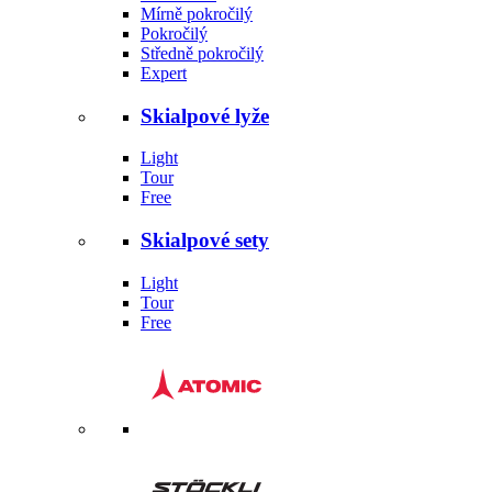
Mírně pokročilý
Pokročilý
Středně pokročilý
Expert
Skialpové lyže
Light
Tour
Free
Skialpové sety
Light
Tour
Free