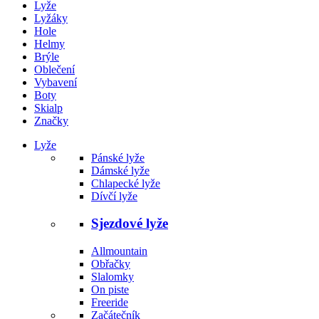
Lyže
Lyžáky
Hole
Helmy
Brýle
Oblečení
Vybavení
Boty
Skialp
Značky
Lyže
Pánské lyže
Dámské lyže
Chlapecké lyže
Dívčí lyže
Sjezdové lyže
Allmountain
Obřačky
Slalomky
On piste
Freeride
Začátečník