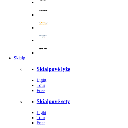
Skialp
Skialpové lyže
Light
Tour
Free
Skialpové sety
Light
Tour
Free