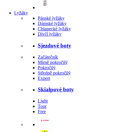
Lyžáky
Pánské lyžáky
Dámské lyžáky
Chlapecké lyžáky
Dívčí lyžáky
Sjezdové boty
Začátečník
Mírně pokročilý
Pokročilý
Středně pokročilý
Expert
Skialpové boty
Light
Tour
Free