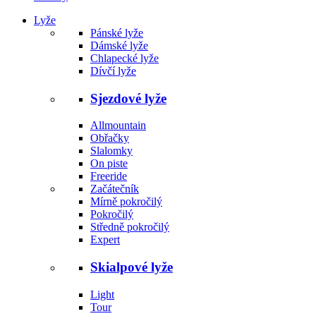
Lyže
Pánské lyže
Dámské lyže
Chlapecké lyže
Dívčí lyže
Sjezdové lyže
Allmountain
Obřačky
Slalomky
On piste
Freeride
Začátečník
Mírně pokročilý
Pokročilý
Středně pokročilý
Expert
Skialpové lyže
Light
Tour