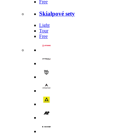
Free
Skialpové sety
Light
Tour
Free