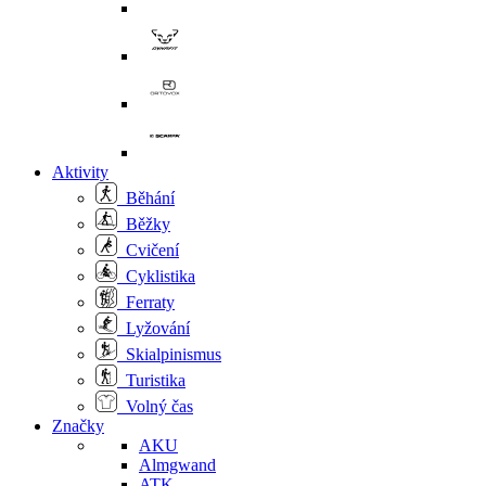
Aktivity
Běhání
Běžky
Cvičení
Cyklistika
Ferraty
Lyžování
Skialpinismus
Turistika
Volný čas
Značky
AKU
Almgwand
ATK