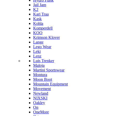
Hydro Flask
Jail Jam
K2
Kari Traa
Kask
Kohla
Komperdell
KOO
Krimson Klover
Lange
Lego Wear
Leki
Lenz
Luis Trenker
Maloja
Martini Sportswear
Montura
Moon Boot
Mountain Equipment
Movement
Newland
NIXSKI
Oakley
On
OneMore