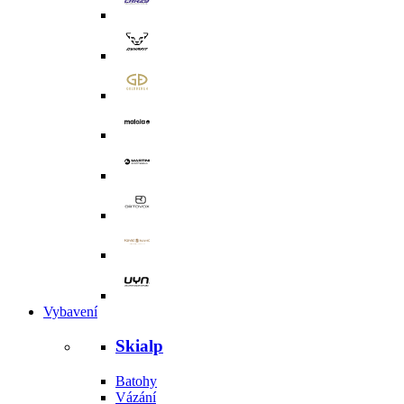
Vybavení
Skialp
Batohy
Vázání