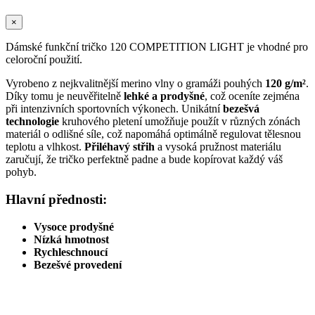
×
Dámské funkční tričko 120 COMPETITION LIGHT je vhodné pro
celoroční použití.
Vyrobeno z nejkvalitnější merino vlny o gramáži pouhých
120 g/m²
.
Díky tomu je neuvěřitelně
lehké a prodyšné
, což oceníte zejména
při intenzivních sportovních výkonech. Unikátní
bezešvá
technologie
kruhového pletení umožňuje použít v různých zónách
materiál o odlišné síle, což napomáhá optimálně regulovat tělesnou
teplotu a vlhkost.
Přiléhavý střih
a vysoká pružnost materiálu
zaručují, že tričko perfektně padne a bude kopírovat každý váš
pohyb.
Hlavní přednosti:
Vysoce prodyšné
Nízká hmotnost
Rychleschnoucí
Bezešvé provedení