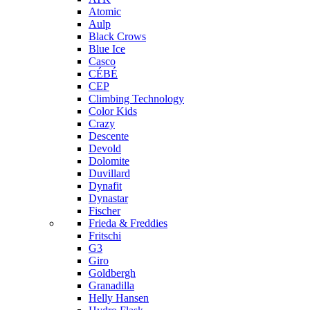
Atomic
Aulp
Black Crows
Blue Ice
Casco
CÉBÉ
CEP
Climbing Technology
Color Kids
Crazy
Descente
Devold
Dolomite
Duvillard
Dynafit
Dynastar
Fischer
Frieda & Freddies
Fritschi
G3
Giro
Goldbergh
Granadilla
Helly Hansen