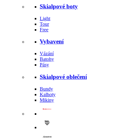
Skialpové boty
Light
Tour
Free
Vybavení
Vázání
Batohy
Pásy
Skialpové oblečení
Bundy
Kalhoty
Mikiny