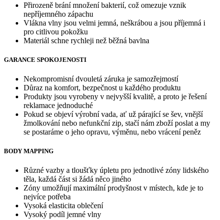
Přirozeně brání množení bakterií, což omezuje vznik
nepříjemného zápachu
Vlákna vlny jsou velmi jemná, neškrábou a jsou příjemná i
pro citlivou pokožku
Materiál schne rychleji než běžná bavlna
GARANCE SPOKOJENOSTI
Nekompromisní dvouletá záruka je samozřejmostí
Důraz na komfort, bezpečnost u každého produktu
Produkty jsou vyrobeny v nejvyšší kvalitě, a proto je řešení
reklamace jednoduché
Pokud se objeví výrobní vada, ať už párající se šev, vnější
žmolkování nebo nefunkční zip, stačí nám zboží poslat a my
se postaráme o jeho opravu, výměnu, nebo vrácení peněz
BODY MAPPING
Různé vazby a tloušťky úpletu pro jednotlivé zóny lidského
těla, každá část si žádá něco jiného
Zóny umožňují maximální prodyšnost v místech, kde je to
nejvíce potřeba
Vysoká elasticita oblečení
Vysoký podíl jemné vlny