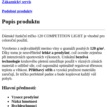
Zákaznický servis
Podobné produkty
Popis produktu
Dámské funkční tričko 120 COMPETITION LIGHT je vhodné pro
celoroční použití.
Vyrobeno z nejkvalitnější merino vlny o gramáži pouhých
120 g/m²
.
Díky tomu je neuvěřitelně
lehké a prodyšné
, což oceníte zejména
při intenzivních sportovních výkonech. Unikátní
bezešvá
technologie
kruhového pletení umožňuje použít v různých zónách
materiál o odlišné síle, což napomáhá optimálně regulovat tělesnou
teplotu a vlhkost.
Přiléhavý střih
a vysoká pružnost materiálu
zaručují, že tričko perfektně padne a bude kopírovat každý váš
pohyb.
Hlavní přednosti:
Vysoce prodyšné
Nízká hmotnost
Rychleschnoucí