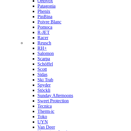
Ortovox
Patagonia
Phenix
PinBina
Poivre Blanc
Pomoca
R-JET
Racer
Reusch
RH+
Salomon
Scarpa
Schöffel
Scott
Sidas
Ski Trab
Spyder
Stöckli
Sunday Afternoons
Sweet Protection
Tecnica
Therm-ic
Toko
UYN
Van Deer