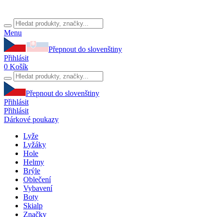
Menu
Přepnout do slovenštiny
Přihlásit
0
Košík
Přepnout do slovenštiny
Přihlásit
Přihlásit
Dárkové poukazy
Lyže
Lyžáky
Hole
Helmy
Brýle
Oblečení
Vybavení
Boty
Skialp
Značky