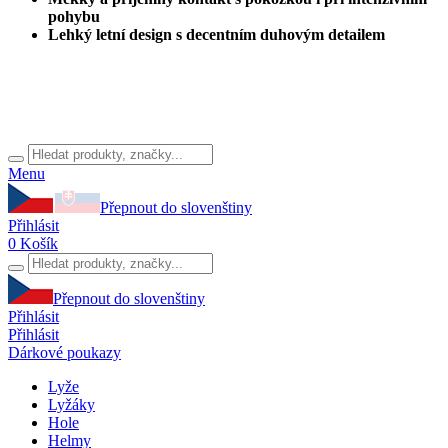
pohybu
Lehký letní design s decentním duhovým detailem
Menu
Přepnout do slovenštiny
Přihlásit
0
Košík
Přepnout do slovenštiny
Přihlásit
Přihlásit
Dárkové poukazy
Lyže
Lyžáky
Hole
Helmy