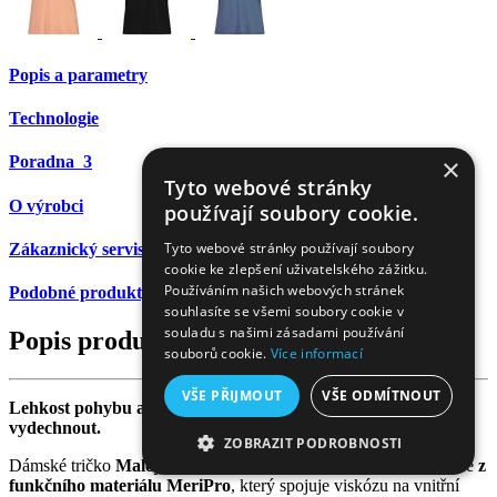
Popis a parametry
Technologie
×
Poradna
3
Tyto webové stránky
O výrobci
používají soubory cookie.
Tyto webové stránky používají soubory
Zákaznický servis
cookie ke zlepšení uživatelského zážitku.
Používáním našich webových stránek
Podobné produkty
souhlasíte se všemi soubory cookie v
souladu s našimi zásadami používání
Popis produktu
souborů cookie.
Více informací
VŠE PŘIJMOUT
VŠE ODMÍTNOUT
Lehkost pohybu a svěží pocit i ve chvílích, kdy hory nenechají
vydechnout.
ZOBRAZIT PODROBNOSTI
Dámské tričko
Maloja SILSANDAM.
je trailové tričko vyrobené
z
NEZBYTNĚ NUTNÉ SOUBORY
funkčního materiálu MeriPro
, který spojuje viskózu na vnitřní