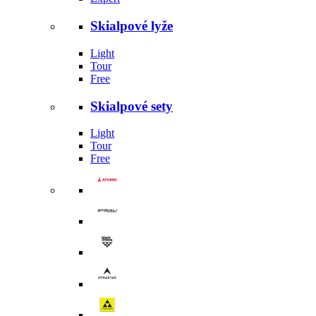
Skialpové lyže
Light
Tour
Free
Skialpové sety
Light
Tour
Free