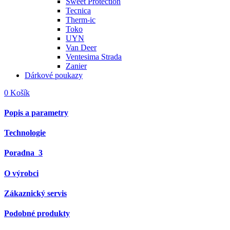
Sweet Protection
Tecnica
Therm-ic
Toko
UYN
Van Deer
Ventesima Strada
Zanier
Dárkové poukazy
0
Košík
Popis a parametry
Technologie
Poradna
3
O výrobci
Zákaznický servis
Podobné produkty