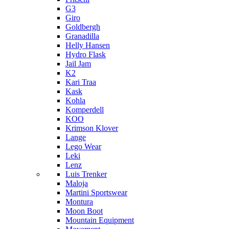
G3
Giro
Goldbergh
Granadilla
Helly Hansen
Hydro Flask
Jail Jam
K2
Kari Traa
Kask
Kohla
Komperdell
KOO
Krimson Klover
Lange
Lego Wear
Leki
Lenz
Luis Trenker
Maloja
Martini Sportswear
Montura
Moon Boot
Mountain Equipment