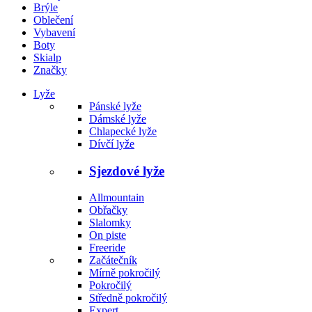
Brýle
Oblečení
Vybavení
Boty
Skialp
Značky
Lyže
Pánské lyže
Dámské lyže
Chlapecké lyže
Dívčí lyže
Sjezdové lyže
Allmountain
Obřačky
Slalomky
On piste
Freeride
Začátečník
Mírně pokročilý
Pokročilý
Středně pokročilý
Expert