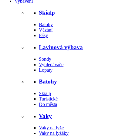
Vybavení
Skialp
Batohy
Vázání
Pásy
Lavinová výbava
Sondy
Vyhledávače
Lopaty
Batohy
Skialp
Turistické
Do města
Vaky
Vaky na lyže
Vaky na lyžáky