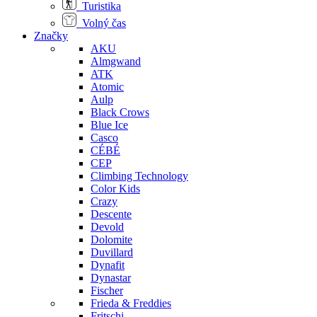
Turistika
Volný čas
Značky
AKU
Almgwand
ATK
Atomic
Aulp
Black Crows
Blue Ice
Casco
CÉBÉ
CEP
Climbing Technology
Color Kids
Crazy
Descente
Devold
Dolomite
Duvillard
Dynafit
Dynastar
Fischer
Frieda & Freddies
Fritschi