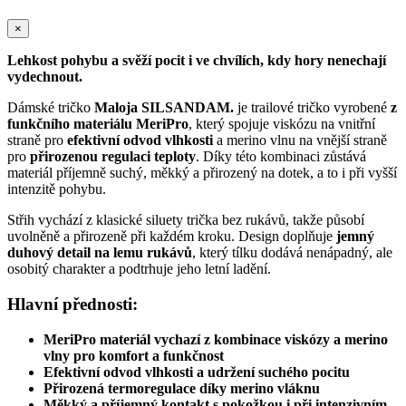
×
Lehkost pohybu a svěží pocit i ve chvílích, kdy hory nenechají
vydechnout.
Dámské tričko
Maloja SILSANDAM.
je trailové tričko vyrobené
z
funkčního materiálu MeriPro
, který spojuje viskózu na vnitřní
straně pro
efektivní odvod vlhkosti
a merino vlnu na vnější straně
pro
přirozenou regulaci teploty
. Díky této kombinaci zůstává
materiál příjemně suchý, měkký a přirozený na dotek, a to i při vyšší
intenzitě pohybu.
Střih vychází z klasické siluety trička bez rukávů, takže působí
uvolněně a přirozeně při každém kroku. Design doplňuje
jemný
duhový detail na lemu rukávů
, který tílku dodává nenápadný, ale
osobitý charakter a podtrhuje jeho letní ladění.
Hlavní přednosti:
MeriPro materiál vychazí z kombinace viskózy a merino
vlny pro komfort a funkčnost
Efektivní odvod vlhkosti a udržení suchého pocitu
Přirozená termoregulace díky merino vláknu
Měkký a příjemný kontakt s pokožkou i při intenzivním