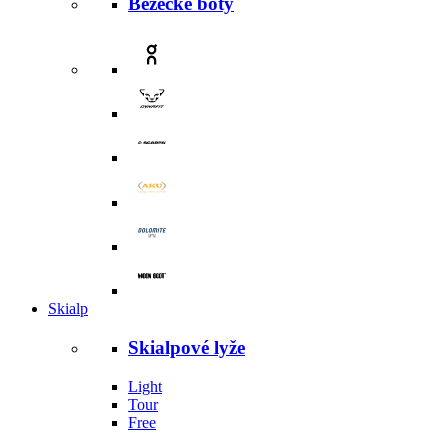
Běžecké boty
Skialp
Skialpové lyže
Light
Tour
Free