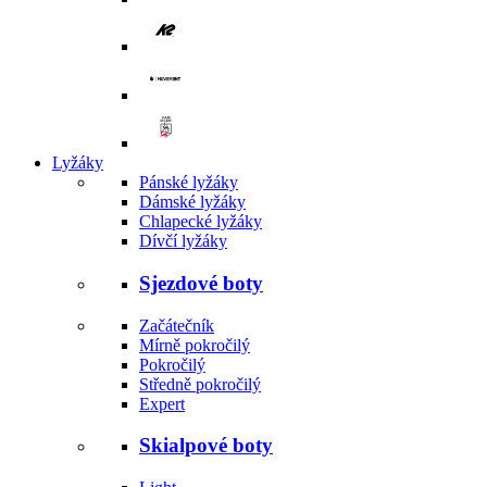
Lyžáky
Pánské lyžáky
Dámské lyžáky
Chlapecké lyžáky
Dívčí lyžáky
Sjezdové boty
Začátečník
Mírně pokročilý
Pokročilý
Středně pokročilý
Expert
Skialpové boty