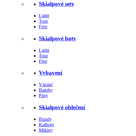
Skialpové sety
Light
Tour
Free
Skialpové boty
Light
Tour
Free
Vybavení
Vázání
Batohy
Pásy
Skialpové oblečení
Bundy
Kalhoty
Mikiny