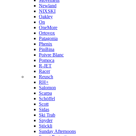
Movement
Newland
NIXSKI
Oakley
On
OneMore
Ortovox
Patagonia
Phenix
PinBina
Poivre Blanc
Pomoca
R-JET
Racer
Reusch
RH+
Salomon
Scarpa
Schöffel
Scott
Sidas
Ski Trab
Spyder
Stöckli
Sunday Afternoons