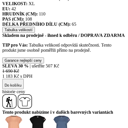
VELIKOST:
XL
EU:
42
HRUDNÍK (CM):
110
PAS (CM):
108
DÉLKA PŘEDNÍHO DÍLU (CM):
65
Tabulka velikostí
Skladem na prodejně - ihned k odběru
/ DOPRAVA ZDARMA
TIP pro Vás:
Tabulka velikostí odpovídá skutečnosti. Tento
produkt jsme osobně poměřili přímo na prodejně.
Garance nejlepší ceny
SLEVA
30
%
| ušetříte
507 Kč
1 690 Kč
1 183 Kč s DPH
Do košíku
historie ceny
Tento produkt nabízíme i v dalších barevných variantách