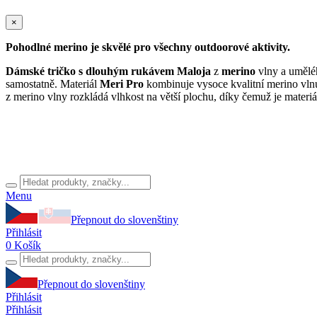
×
Pohodlné merino je skvělé pro všechny outdoorové aktivity.
Dámské tričko s dlouhým rukávem Maloja
z
merino
vlny a uměl
samostatně. Materiál
Meri Pro
kombinuje vysoce kvalitní merino vlnu
z merino vlny rozkládá vlhkost na větší plochu, díky čemuž je mater
Menu
Přepnout do slovenštiny
Přihlásit
0
Košík
Přepnout do slovenštiny
Přihlásit
Přihlásit