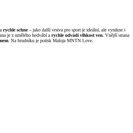
a
rychle schne
– jako další vrstva pro sport je ideální, ale vynikne i
rana je z umělého hedvábí a
rychle odvádí vlhkost ven
. Vnější strana
jmem
. Na hrudníku je potisk Maloja MNTN Love.