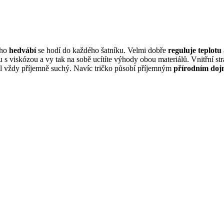
ého
hedvábí
se hodí do každého šatníku. Velmi dobře
reguluje teplotu
 s viskózou a vy tak na sobě ucítíte výhody obou materiálů. Vnitřní st
iál vždy příjemně suchý. Navíc tričko působí příjemným
přírodním do