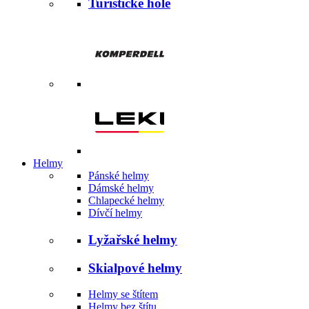
Turistické hole
Helmy
Pánské helmy
Dámské helmy
Chlapecké helmy
Dívčí helmy
Lyžařské helmy
Skialpové helmy
Helmy se štítem
Helmy bez štítu