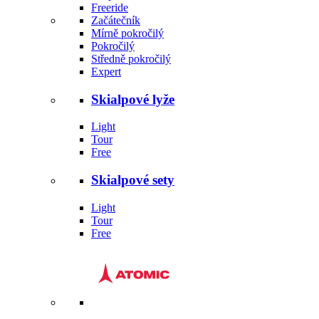
Freeride
Začátečník
Mírně pokročilý
Pokročilý
Středně pokročilý
Expert
Skialpové lyže
Light
Tour
Free
Skialpové sety
Light
Tour
Free