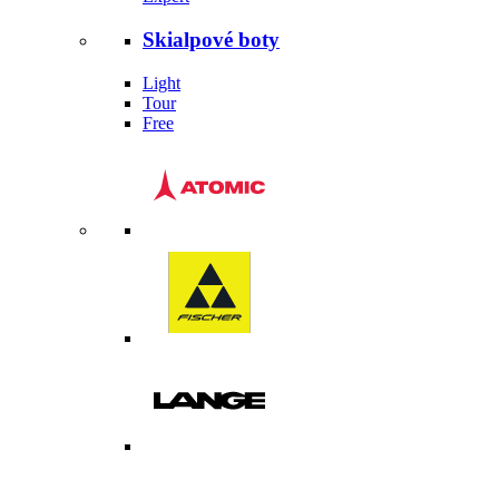
Skialpové boty
Light
Tour
Free