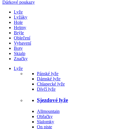
Dárkové poukazy
Lyže
Lyžáky
Hole
Helmy
Brýle
Oblečení
Vybavení
Boty
Skialp
Značky
Lyže
Pánské lyže
Dámské lyže
Chlapecké lyže
Dívčí lyže
Sjezdové lyže
Allmountain
Obřačky
Slalomky
On piste