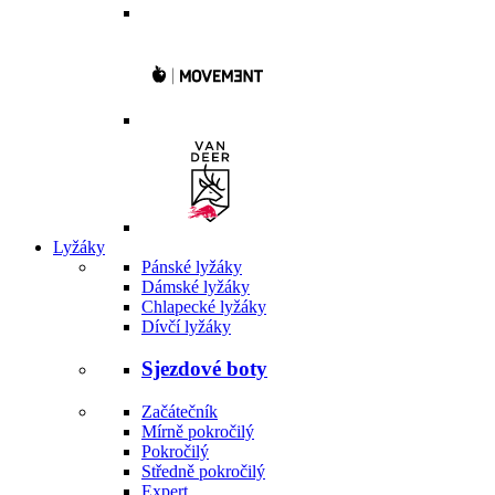
Lyžáky
Pánské lyžáky
Dámské lyžáky
Chlapecké lyžáky
Dívčí lyžáky
Sjezdové boty
Začátečník
Mírně pokročilý
Pokročilý
Středně pokročilý
Expert