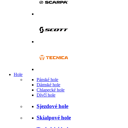
Hole
Pánské hole
Dámské hole
Chlapecké hole
Dívčí hole
Sjezdové hole
Skialpové hole