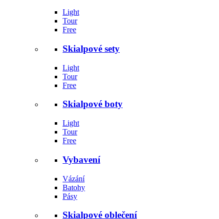
Light
Tour
Free
Skialpové sety
Light
Tour
Free
Skialpové boty
Light
Tour
Free
Vybavení
Vázání
Batohy
Pásy
Skialpové oblečení