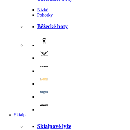
Nízké
Pohorky
Běžecké boty
Skialp
Skialpové lyže