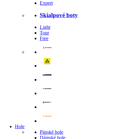
Expert
Skialpové boty
Light
Tour
Free
Hole
Pánské hole
Dámské hole