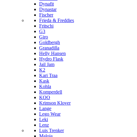
Dynafit
Dynastar
Fischer
Frieda & Freddies
Fritschi
G3
Giro
Goldbergh
Granadilla
Helly Hansen
Hydro Flask
Jail Jam
K2
Kari Traa
Kask
Kohla
Komperdell
KOO
Krimson Klover
Lange
Lego Wear
Leki
Lenz
Luis Trenker
Maloja