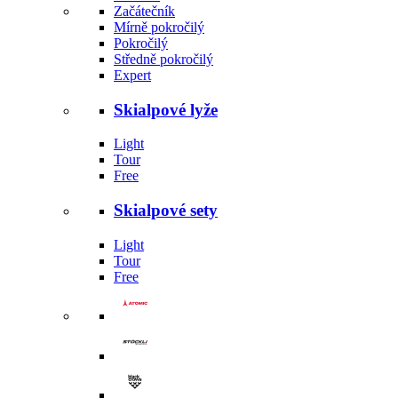
Začátečník
Mírně pokročilý
Pokročilý
Středně pokročilý
Expert
Skialpové lyže
Light
Tour
Free
Skialpové sety
Light
Tour
Free