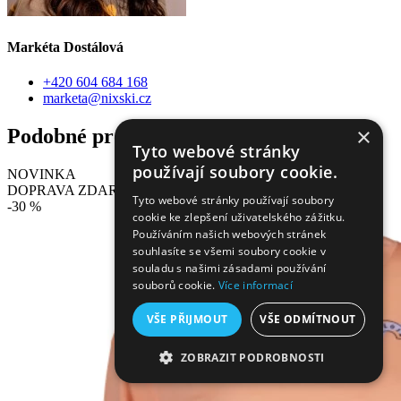
Markéta Dostálová
+420 604 684 168
marketa@nixski.cz
×
Podobné produkty
Tyto webové stránky
používají soubory cookie.
NOVINKA
DOPRAVA ZDARMA
Tyto webové stránky používají soubory
-30 %
cookie ke zlepšení uživatelského zážitku.
Používáním našich webových stránek
souhlasíte se všemi soubory cookie v
souladu s našimi zásadami používání
souborů cookie.
Více informací
VŠE PŘIJMOUT
VŠE ODMÍTNOUT
ZOBRAZIT PODROBNOSTI
NEZBYTNĚ NUTNÉ SOUBORY