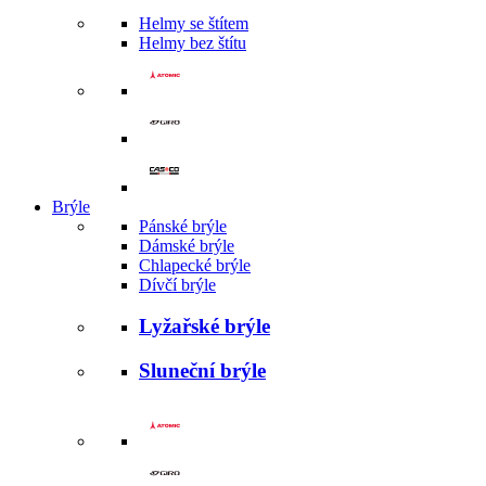
Helmy se štítem
Helmy bez štítu
Brýle
Pánské brýle
Dámské brýle
Chlapecké brýle
Dívčí brýle
Lyžařské brýle
Sluneční brýle