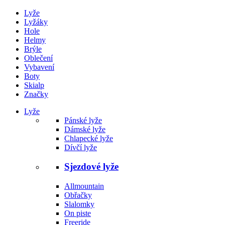
Lyže
Lyžáky
Hole
Helmy
Brýle
Oblečení
Vybavení
Boty
Skialp
Značky
Lyže
Pánské lyže
Dámské lyže
Chlapecké lyže
Dívčí lyže
Sjezdové lyže
Allmountain
Obřačky
Slalomky
On piste
Freeride