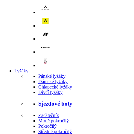
Lyžáky
Pánské lyžáky
Dámské lyžáky
Chlapecké lyžáky
Dívčí lyžáky
Sjezdové boty
Začátečník
Mírně pokročilý
Pokročilý
Středně pokročilý