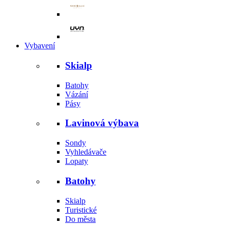
Vybavení
Skialp
Batohy
Vázání
Pásy
Lavinová výbava
Sondy
Vyhledávače
Lopaty
Batohy
Skialp
Turistické
Do města