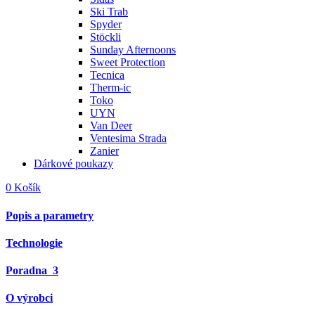
Ski Trab
Spyder
Stöckli
Sunday Afternoons
Sweet Protection
Tecnica
Therm-ic
Toko
UYN
Van Deer
Ventesima Strada
Zanier
Dárkové poukazy
0
Košík
Popis a parametry
Technologie
Poradna
3
O výrobci