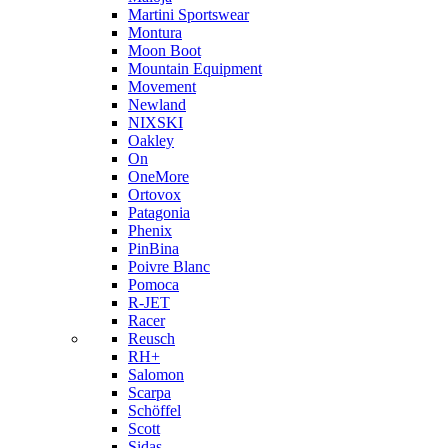
Martini Sportswear
Montura
Moon Boot
Mountain Equipment
Movement
Newland
NIXSKI
Oakley
On
OneMore
Ortovox
Patagonia
Phenix
PinBina
Poivre Blanc
Pomoca
R-JET
Racer
Reusch
RH+
Salomon
Scarpa
Schöffel
Scott
Sidas