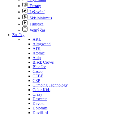
Ferraty
Lyžování
Skialpinismus
Turistika
Volný čas
Značky
AKU
Almgwand
ATK
Atomic
Aulp
Black Crows
Blue Ice
Casco
CÉBÉ
CEP
Climbing Technology
Color Kids
Crazy
Descente
Devold
Dolomite
Duvillard