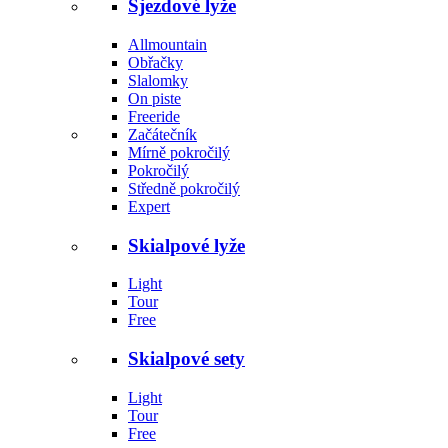
Sjezdové lyže
Allmountain
Obřačky
Slalomky
On piste
Freeride
Začátečník
Mírně pokročilý
Pokročilý
Středně pokročilý
Expert
Skialpové lyže
Light
Tour
Free
Skialpové sety
Light
Tour
Free