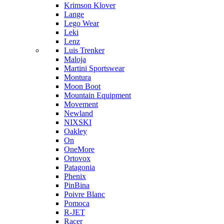
Krimson Klover
Lange
Lego Wear
Leki
Lenz
Luis Trenker
Maloja
Martini Sportswear
Montura
Moon Boot
Mountain Equipment
Movement
Newland
NIXSKI
Oakley
On
OneMore
Ortovox
Patagonia
Phenix
PinBina
Poivre Blanc
Pomoca
R-JET
Racer