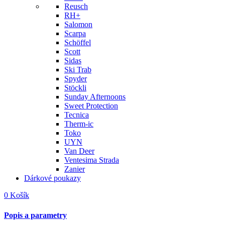
Reusch
RH+
Salomon
Scarpa
Schöffel
Scott
Sidas
Ski Trab
Spyder
Stöckli
Sunday Afternoons
Sweet Protection
Tecnica
Therm-ic
Toko
UYN
Van Deer
Ventesima Strada
Zanier
Dárkové poukazy
0
Košík
Popis a parametry