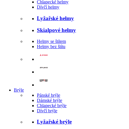
Chlapecké helmy
Dívčí helmy
Lyžařské helmy
Skialpové helmy
Helmy se štítem
Helmy bez štítu
Brýle
Pánské brýle
Dámské brýle
Chlapecké brýle
Dívčí brýle
Lyžařské brýle