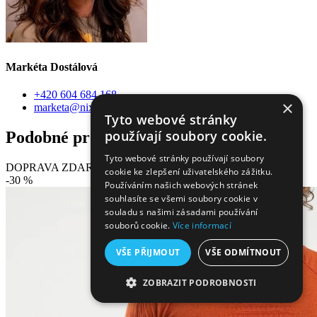
Markéta Dostálová
+420 604 684 168
×
marketa@nixski.cz
Tyto webové stránky
používají soubory cookie.
Podobné produkty
Tyto webové stránky používají soubory
DOPRAVA ZDARMA
cookie ke zlepšení uživatelského zážitku.
-30 %
Používáním našich webových stránek
souhlasíte se všemi soubory cookie v
souladu s našimi zásadami používání
souborů cookie.
Více informací
VŠE PŘIJMOUT
VŠE ODMÍTNOUT
ZOBRAZIT PODROBNOSTI
NEZBYTNĚ NUTNÉ SOUBORY