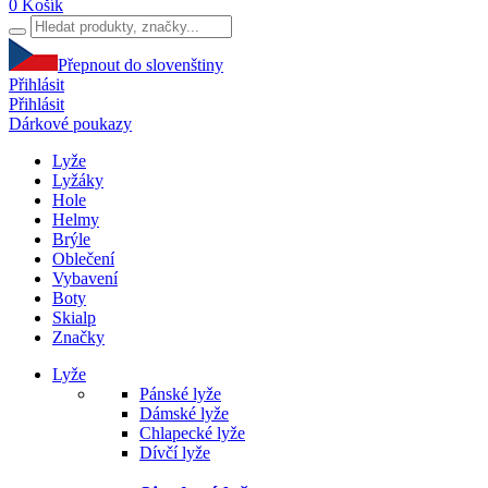
0
Košík
Přepnout do slovenštiny
Přihlásit
Přihlásit
Dárkové poukazy
Lyže
Lyžáky
Hole
Helmy
Brýle
Oblečení
Vybavení
Boty
Skialp
Značky
Lyže
Pánské lyže
Dámské lyže
Chlapecké lyže
Dívčí lyže