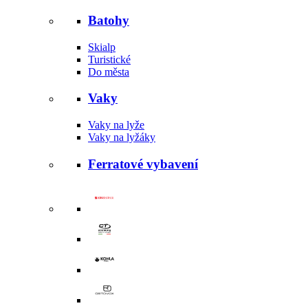
Batohy
Skialp
Turistické
Do města
Vaky
Vaky na lyže
Vaky na lyžáky
Ferratové vybavení