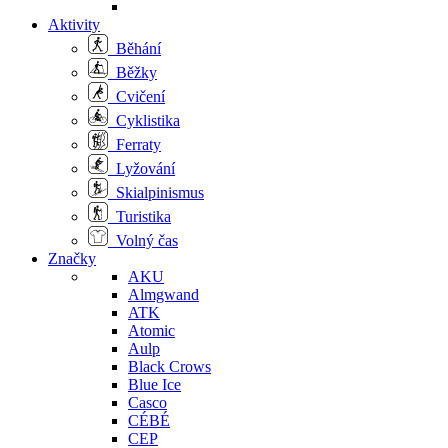
Aktivity
Běhání
Běžky
Cvičení
Cyklistika
Ferraty
Lyžování
Skialpinismus
Turistika
Volný čas
Značky
AKU
Almgwand
ATK
Atomic
Aulp
Black Crows
Blue Ice
Casco
CÉBÉ
CEP