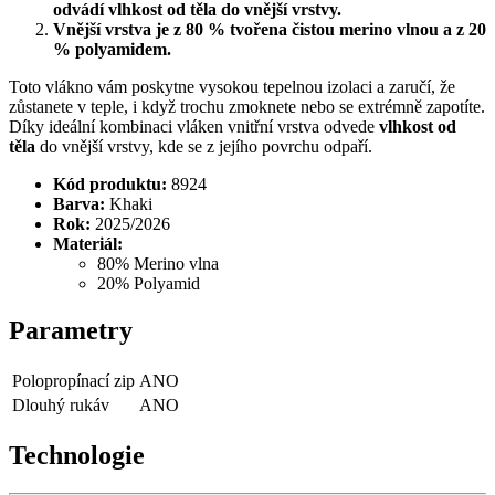
odvádí vlhkost od těla do vnější vrstvy.
Vnější vrstva je z 80 % tvořena čistou merino vlnou a z 20
% polyamidem.
Toto vlákno vám poskytne vysokou tepelnou izolaci a zaručí, že
zůstanete v teple, i když trochu zmoknete nebo se extrémně zapotíte.
Díky ideální kombinaci vláken vnitřní vrstva odvede
vlhkost od
těla
do vnější vrstvy, kde se z jejího povrchu odpaří.
Kód produktu:
8924
Barva:
Khaki
Rok:
2025/2026
Materiál:
80% Merino vlna
20% Polyamid
Parametry
Polopropínací zip
ANO
Dlouhý rukáv
ANO
Technologie