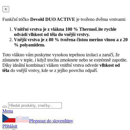
×
Funkční tričko
Devold DUO ACTIVE
je tvořeno dvěma vrstvami:
Vnitřní vrstva je z vlákna 100 % ThermoLite rychle
odvádí vlhkost od těla do vnější vrstvy.
Vnější vrstva je z 80 % tvořena čistou merino vlnou a z 20
% polyamidem.
Toto vlákno vám poskytne vysokou tepelnou izolaci a zaručí, že
zůstanete v teple, i když trochu zmoknete nebo se extrémně zapotíte.
Díky ideální kombinaci vláken vnitřní vrstva odvede
vlhkost od
těla
do vnější vrstvy, kde se z jejího povrchu odpaří.
Menu
Přepnout do slovenštiny
Přihlásit