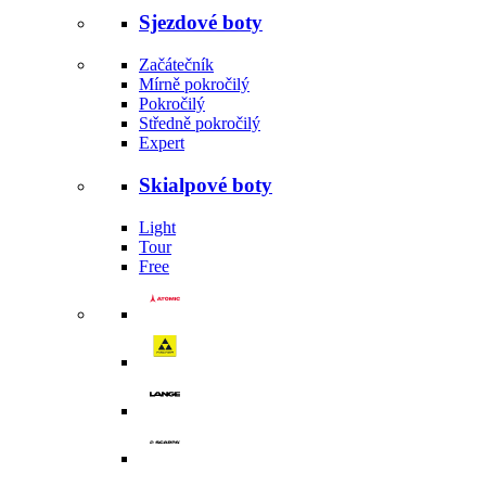
Sjezdové boty
Začátečník
Mírně pokročilý
Pokročilý
Středně pokročilý
Expert
Skialpové boty
Light
Tour
Free