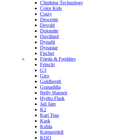
Climbing Technology
Color Kids
Crazy
Descente
Devold
Dolomite
Duvillard
Dynafit
Dynastar
Fischer
Frieda & Freddies
Fritschi
G3
Giro
Goldbergh
Granadilla
Helly Hansen
Hydro Flask
Jail Jam
K2
Kari Traa
Kask
Kohla
Komperdell
KOO