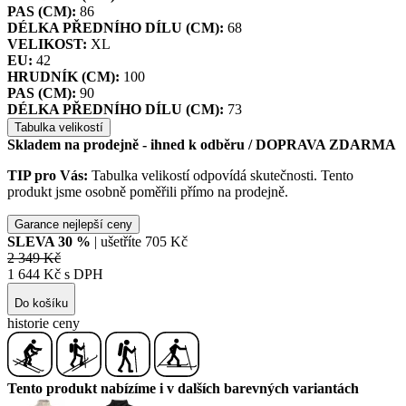
PAS (CM):
86
DÉLKA PŘEDNÍHO DÍLU (CM):
68
VELIKOST:
XL
EU:
42
HRUDNÍK (CM):
100
PAS (CM):
90
DÉLKA PŘEDNÍHO DÍLU (CM):
73
Tabulka velikostí
Skladem na prodejně - ihned k odběru
/ DOPRAVA ZDARMA
TIP pro Vás:
Tabulka velikostí odpovídá skutečnosti. Tento
produkt jsme osobně poměřili přímo na prodejně.
Garance nejlepší ceny
SLEVA
30
%
| ušetříte
705 Kč
2 349 Kč
1 644 Kč s DPH
Do košíku
historie ceny
Tento produkt nabízíme i v dalších barevných variantách