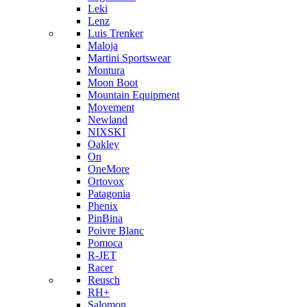
Leki
Lenz
Luis Trenker
Maloja
Martini Sportswear
Montura
Moon Boot
Mountain Equipment
Movement
Newland
NIXSKI
Oakley
On
OneMore
Ortovox
Patagonia
Phenix
PinBina
Poivre Blanc
Pomoca
R-JET
Racer
Reusch
RH+
Salomon