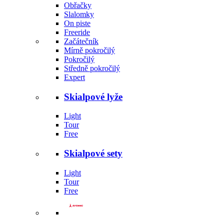
Obřačky
Slalomky
On piste
Freeride
Začátečník
Mírně pokročilý
Pokročilý
Středně pokročilý
Expert
Skialpové lyže
Light
Tour
Free
Skialpové sety
Light
Tour
Free