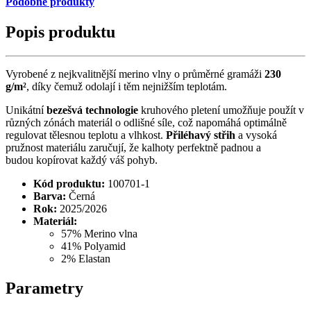
Podobné produkty
Popis produktu
Vyrobené z nejkvalitnější merino vlny o průměrné gramáži
230
g/m²
, díky čemuž odolají i těm nejnižším teplotám.
Unikátní
bezešvá technologie
kruhového pletení umožňuje použít v
různých zónách materiál o odlišné síle, což napomáhá optimálně
regulovat tělesnou teplotu a vlhkost.
Přiléhavý střih
a vysoká
pružnost materiálu zaručují, že kalhoty perfektně padnou a
budou kopírovat každý váš pohyb.
Kód produktu:
100701-1
Barva:
Černá
Rok:
2025/2026
Materiál:
57% Merino vlna
41% Polyamid
2% Elastan
Parametry