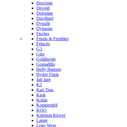
Descente
Devold
Dolomite
Duvillard
Dynafit
Dynastar
Fischer
Frieda & Freddies
Fritschi
G3
Giro
Goldbergh
Granadilla
Helly Hansen
Hydro Flask
Jail Jam
K2
Kari Traa
Kask
Kohla
Komperdell
KOO
Krimson Klover
Lange
Lego Wear