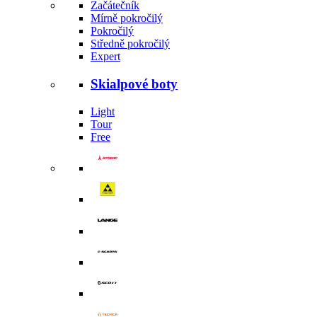
Začátečník
Mírně pokročilý
Pokročilý
Středně pokročilý
Expert
Skialpové boty
Light
Tour
Free