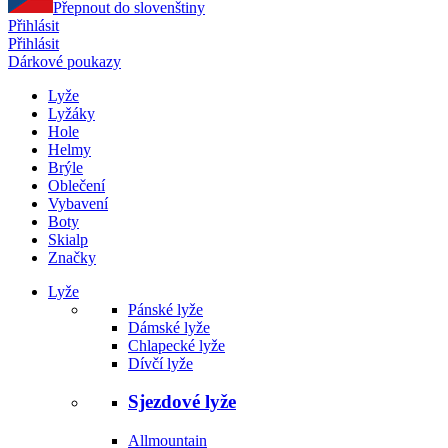
Přepnout do slovenštiny
Přihlásit
Přihlásit
Dárkové poukazy
Lyže
Lyžáky
Hole
Helmy
Brýle
Oblečení
Vybavení
Boty
Skialp
Značky
Lyže
Pánské lyže
Dámské lyže
Chlapecké lyže
Dívčí lyže
Sjezdové lyže
Allmountain