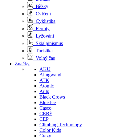
Běžky
Cvičení
Cyklistika
Ferraty
Lyžování
Skialpinismus
Turistika
Volný čas
Značky
AKU
Almgwand
ATK
Atomic
Aulp
Black Crows
Blue Ice
Casco
CÉBÉ
CEP
Climbing Technology
Color Kids
Crazy