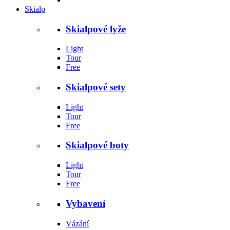
Skialp
Skialpové lyže
Light
Tour
Free
Skialpové sety
Light
Tour
Free
Skialpové boty
Light
Tour
Free
Vybavení
Vázání