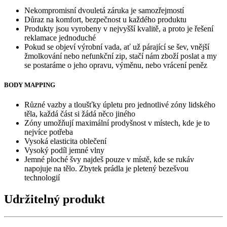
Nekompromisní dvouletá záruka je samozřejmostí
Důraz na komfort, bezpečnost u každého produktu
Produkty jsou vyrobeny v nejvyšší kvalitě, a proto je řešení
reklamace jednoduché
Pokud se objeví výrobní vada, ať už párající se šev, vnější
žmolkování nebo nefunkční zip, stačí nám zboží poslat a my
se postaráme o jeho opravu, výměnu, nebo vrácení peněz
BODY MAPPING
Různé vazby a tloušťky úpletu pro jednotlivé zóny lidského
těla, každá část si žádá něco jiného
Zóny umožňují maximální prodyšnost v místech, kde je to
nejvíce potřeba
Vysoká elasticita oblečení
Vysoký podíl jemné vlny
Jemné ploché švy najdeš pouze v místě, kde se rukáv
napojuje na tělo. Zbytek prádla je pletený bezešvou
technologií
Udržitelný produkt