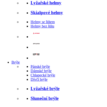
Lyžařské helmy
Skialpové helmy
Helmy se štítem
Helmy bez štítu
Brýle
Pánské brýle
Dámské brýle
Chlapecké brýle
Dívčí brýle
Lyžařské brýle
Sluneční brýle