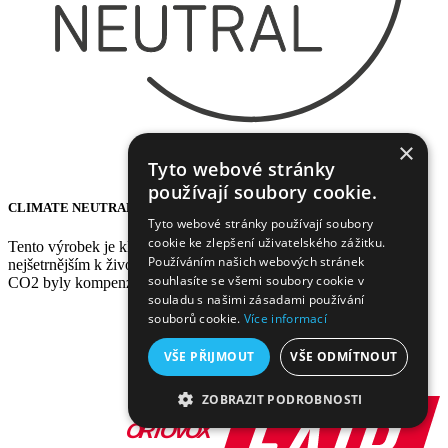
×
Tyto webové stránky
používají soubory cookie.
CLIMATE NEUTRAL
Tyto webové stránky používají soubory
cookie ke zlepšení uživatelského zážitku.
Tento výrobek je klimaticky neutrální. Byl vyroben způsobem co
Používáním našich webových stránek
nejšetrnějším k životnímu prostředí. Veškeré nevyhnutelné emise
souhlasíte se všemi soubory cookie v
CO2 byly kompenzovány.
souladu s našimi zásadami používání
souborů cookie.
Více informací
VŠE PŘIJMOUT
VŠE ODMÍTNOUT
ZOBRAZIT PODROBNOSTI
NEZBYTNĚ NUTNÉ SOUBORY