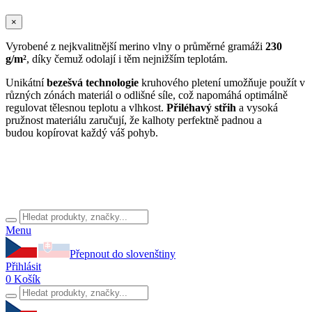
×
Vyrobené z nejkvalitnější merino vlny o průměrné gramáži
230
g/m²
, díky čemuž odolají i těm nejnižším teplotám.
Unikátní
bezešvá technologie
kruhového pletení umožňuje použít v
různých zónách materiál o odlišné síle, což napomáhá optimálně
regulovat tělesnou teplotu a vlhkost.
Přiléhavý střih
a vysoká
pružnost materiálu zaručují, že kalhoty perfektně padnou a
budou kopírovat každý váš pohyb.
Menu
Přepnout do slovenštiny
Přihlásit
0
Košík