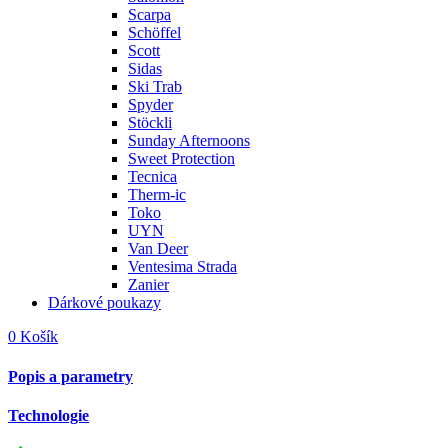
Scarpa
Schöffel
Scott
Sidas
Ski Trab
Spyder
Stöckli
Sunday Afternoons
Sweet Protection
Tecnica
Therm-ic
Toko
UYN
Van Deer
Ventesima Strada
Zanier
Dárkové poukazy
0
Košík
Popis a parametry
Technologie