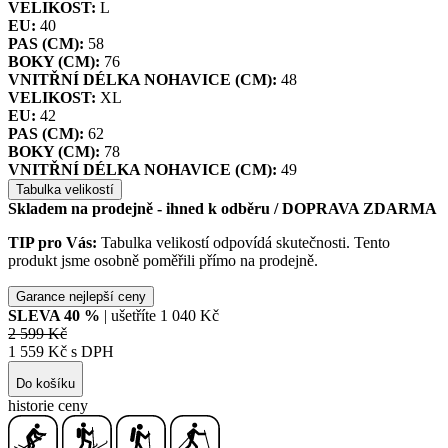
VELIKOST:
L
EU:
40
PAS (CM):
58
BOKY (CM):
76
VNITŘNÍ DÉLKA NOHAVICE (CM):
48
VELIKOST:
XL
EU:
42
PAS (CM):
62
BOKY (CM):
78
VNITŘNÍ DÉLKA NOHAVICE (CM):
49
Tabulka velikostí
Skladem na prodejně - ihned k odběru
/ DOPRAVA ZDARMA
TIP pro Vás:
Tabulka velikostí odpovídá skutečnosti. Tento
produkt jsme osobně poměřili přímo na prodejně.
Garance nejlepší ceny
SLEVA
40
%
| ušetříte
1 040 Kč
2 599 Kč
1 559 Kč s DPH
Do košíku
historie ceny