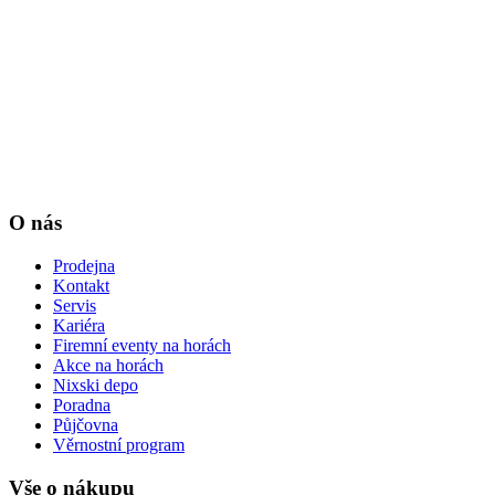
O nás
Prodejna
Kontakt
Servis
Kariéra
Firemní eventy na horách
Akce na horách
Nixski depo
Poradna
Půjčovna
Věrnostní program
Vše o nákupu