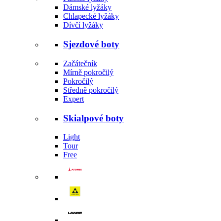
Dámské lyžáky
Chlapecké lyžáky
Dívčí lyžáky
Sjezdové boty
Začátečník
Mírně pokročilý
Pokročilý
Středně pokročilý
Expert
Skialpové boty
Light
Tour
Free