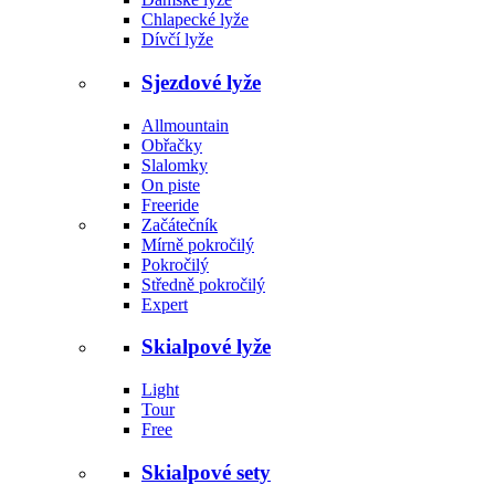
Chlapecké lyže
Dívčí lyže
Sjezdové lyže
Allmountain
Obřačky
Slalomky
On piste
Freeride
Začátečník
Mírně pokročilý
Pokročilý
Středně pokročilý
Expert
Skialpové lyže
Light
Tour
Free
Skialpové sety