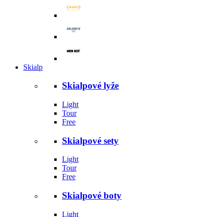
Skialp
Skialpové lyže
Light
Tour
Free
Skialpové sety
Light
Tour
Free
Skialpové boty
Light