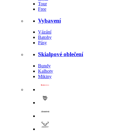
Tour
Free
Vybavení
Vázání
Batohy
Pásy
Skialpové oblečení
Bundy
Kalhoty
Mikiny