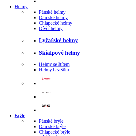
Helmy
Pánské helmy
Dámské helmy
Chlapecké helmy
Dívčí helmy
Lyžařské helmy
Skialpové helmy
Helmy se štítem
Helmy bez štítu
Brýle
Pánské brýle
Dámské brýle
Chlapecké brýle