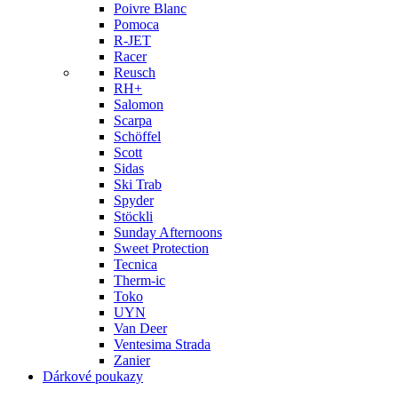
Poivre Blanc
Pomoca
R-JET
Racer
Reusch
RH+
Salomon
Scarpa
Schöffel
Scott
Sidas
Ski Trab
Spyder
Stöckli
Sunday Afternoons
Sweet Protection
Tecnica
Therm-ic
Toko
UYN
Van Deer
Ventesima Strada
Zanier
Dárkové poukazy