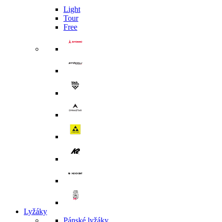
Light
Tour
Free
Lyžáky
Pánské lyžáky