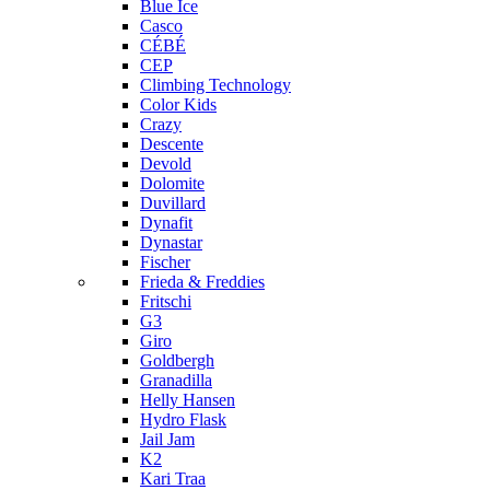
Blue Ice
Casco
CÉBÉ
CEP
Climbing Technology
Color Kids
Crazy
Descente
Devold
Dolomite
Duvillard
Dynafit
Dynastar
Fischer
Frieda & Freddies
Fritschi
G3
Giro
Goldbergh
Granadilla
Helly Hansen
Hydro Flask
Jail Jam
K2
Kari Traa