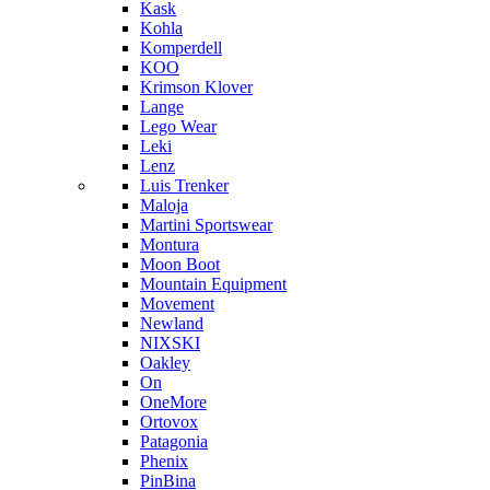
Kask
Kohla
Komperdell
KOO
Krimson Klover
Lange
Lego Wear
Leki
Lenz
Luis Trenker
Maloja
Martini Sportswear
Montura
Moon Boot
Mountain Equipment
Movement
Newland
NIXSKI
Oakley
On
OneMore
Ortovox
Patagonia
Phenix
PinBina