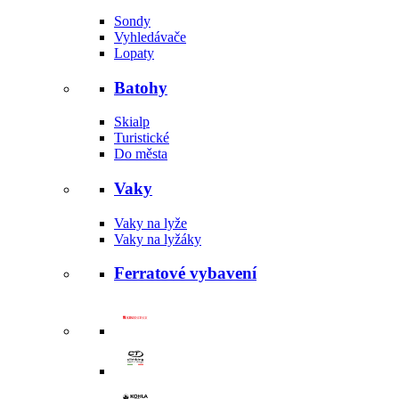
Sondy
Vyhledávače
Lopaty
Batohy
Skialp
Turistické
Do města
Vaky
Vaky na lyže
Vaky na lyžáky
Ferratové vybavení