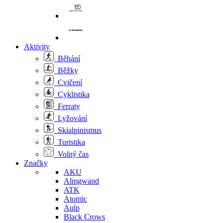
Aktivity
Běhání
Běžky
Cvičení
Cyklistika
Ferraty
Lyžování
Skialpinismus
Turistika
Volný čas
Značky
AKU
Almgwand
ATK
Atomic
Aulp
Black Crows