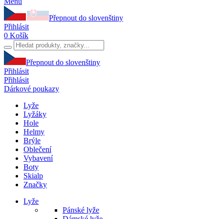
Menu
Přepnout do slovenštiny
Přihlásit
0
Košík
Přepnout do slovenštiny
Přihlásit
Přihlásit
Dárkové poukazy
Lyže
Lyžáky
Hole
Helmy
Brýle
Oblečení
Vybavení
Boty
Skialp
Značky
Lyže
Pánské lyže
Dámské lyže