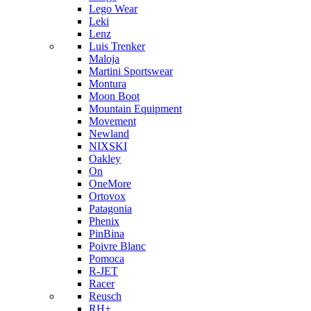
Lego Wear
Leki
Lenz
Luis Trenker
Maloja
Martini Sportswear
Montura
Moon Boot
Mountain Equipment
Movement
Newland
NIXSKI
Oakley
On
OneMore
Ortovox
Patagonia
Phenix
PinBina
Poivre Blanc
Pomoca
R-JET
Racer
Reusch
RH+