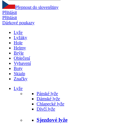
Přepnout do slovenštiny
Přihlásit
Přihlásit
Dárkové poukazy
Lyže
Lyžáky
Hole
Helmy
Brýle
Oblečení
Vybavení
Boty
Skialp
Značky
Lyže
Pánské lyže
Dámské lyže
Chlapecké lyže
Dívčí lyže
Sjezdové lyže