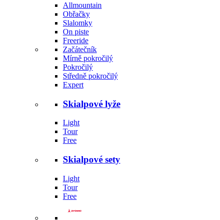
Allmountain
Obřačky
Slalomky
On piste
Freeride
Začátečník
Mírně pokročilý
Pokročilý
Středně pokročilý
Expert
Skialpové lyže
Light
Tour
Free
Skialpové sety
Light
Tour
Free