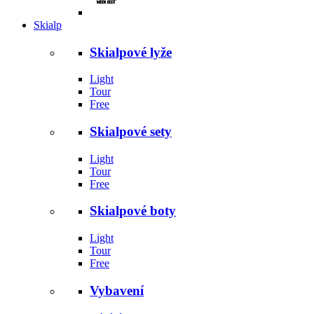
Skialp
Skialpové lyže
Light
Tour
Free
Skialpové sety
Light
Tour
Free
Skialpové boty
Light
Tour
Free
Vybavení