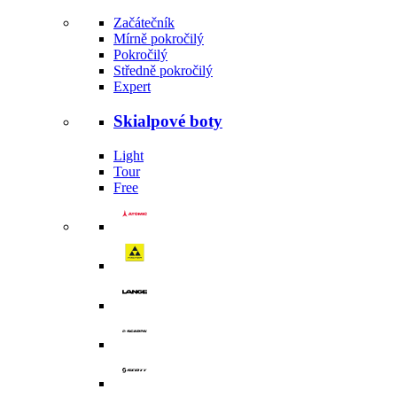
Začátečník
Mírně pokročilý
Pokročilý
Středně pokročilý
Expert
Skialpové boty
Light
Tour
Free