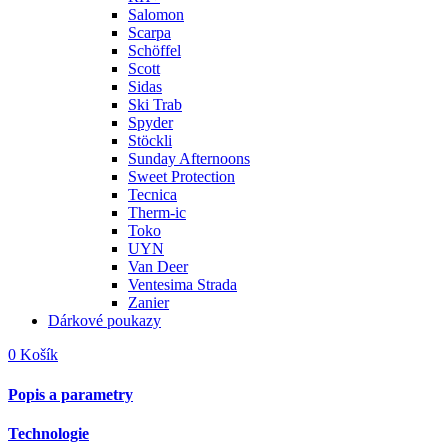
Salomon
Scarpa
Schöffel
Scott
Sidas
Ski Trab
Spyder
Stöckli
Sunday Afternoons
Sweet Protection
Tecnica
Therm-ic
Toko
UYN
Van Deer
Ventesima Strada
Zanier
Dárkové poukazy
0
Košík
Popis a parametry
Technologie