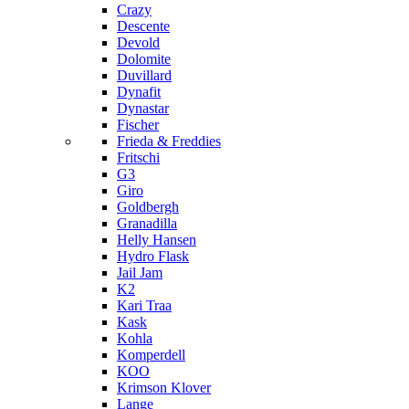
Crazy
Descente
Devold
Dolomite
Duvillard
Dynafit
Dynastar
Fischer
Frieda & Freddies
Fritschi
G3
Giro
Goldbergh
Granadilla
Helly Hansen
Hydro Flask
Jail Jam
K2
Kari Traa
Kask
Kohla
Komperdell
KOO
Krimson Klover
Lange