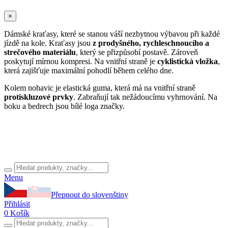
×
Dámské kraťasy, které se stanou váší nezbytnou výbavou při každé
jízdě na kole. Kraťasy jsou
z prodyšného, rychleschnoucího a
strečového materiálu
, který se přizpůsobí postavě. Zároveň
poskytují mírnou kompresi. Na vnitřní straně je
cyklistická vložka
,
která zajišťuje maximální pohodlí během celého dne.
Kolem nohavic je elastická guma, která má na vnitřní straně
protiskluzové prvky
. Zabraňují tak nežádoucímu vyhrnování. Na
boku a bedrech jsou bílé loga značky.
Menu
Přepnout do slovenštiny
Přihlásit
0
Košík