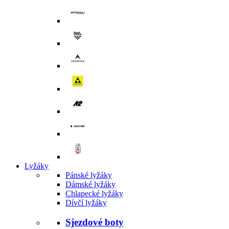
Lyžáky
Pánské lyžáky
Dámské lyžáky
Chlapecké lyžáky
Dívčí lyžáky
Sjezdové boty