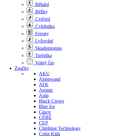
Běhání
Běžky
Cvičení
Cyklistika
Ferraty
Lyžování
Skialpinismus
Turistika
Volný čas
Značky
AKU
Almgwand
ATK
Atomic
Aulp
Black Crows
Blue Ice
Casco
CÉBÉ
CEP
Climbing Technology
Color Kids