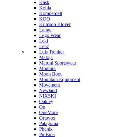
Kask
Kohla
Komperdell
KOO
Krimson Klover
Lange
Lego Wear
Leki
Lenz
Luis Trenker
Maloja
Martini Sportswear
Montura
Moon Boot
Mountain Equipment
Movement
Newland
NIXSKI
Oakley
On
OneMore
Ortovox
Patagonia
Phenix
PinBina