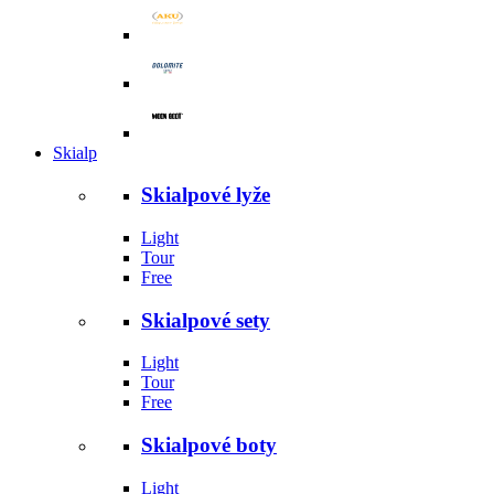
Skialp
Skialpové lyže
Light
Tour
Free
Skialpové sety
Light
Tour
Free
Skialpové boty
Light