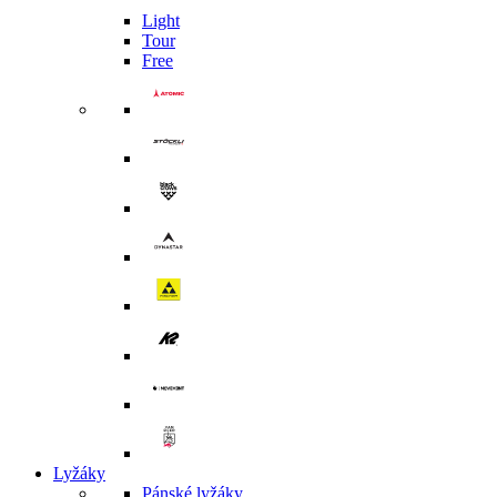
Light
Tour
Free
Lyžáky
Pánské lyžáky