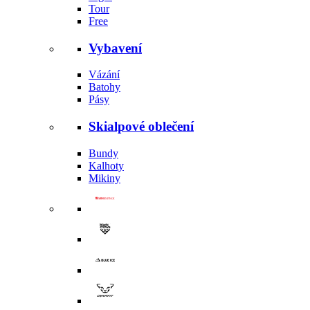
Tour
Free
Vybavení
Vázání
Batohy
Pásy
Skialpové oblečení
Bundy
Kalhoty
Mikiny