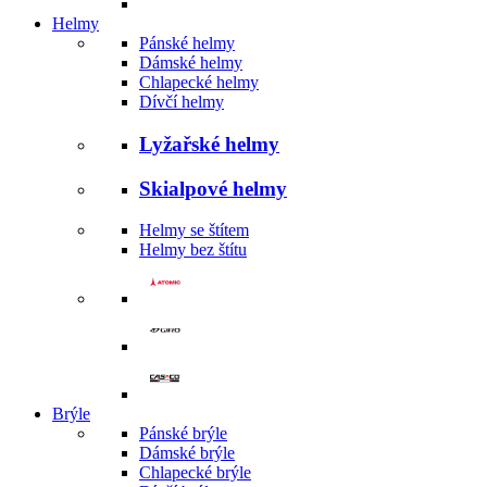
Helmy
Pánské helmy
Dámské helmy
Chlapecké helmy
Dívčí helmy
Lyžařské helmy
Skialpové helmy
Helmy se štítem
Helmy bez štítu
Brýle
Pánské brýle
Dámské brýle
Chlapecké brýle