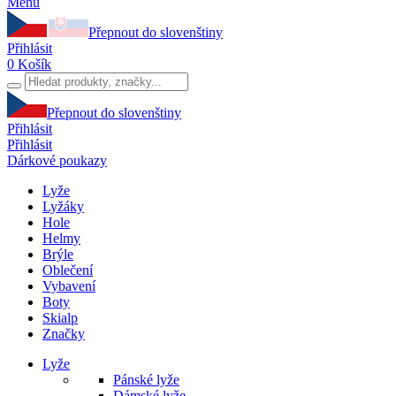
Menu
Přepnout do slovenštiny
Přihlásit
0
Košík
Přepnout do slovenštiny
Přihlásit
Přihlásit
Dárkové poukazy
Lyže
Lyžáky
Hole
Helmy
Brýle
Oblečení
Vybavení
Boty
Skialp
Značky
Lyže
Pánské lyže
Dámské lyže