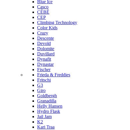
Blue Ice
Casco
CÉBÉ
CEP
Climbing Technology
Color Kids
Crazy
Descente
Devold
Dolomite
Duvillard
Dynafit
Dynastar
Fischer
Frieda & Freddies
Fritschi
G3
Giro
Goldbergh
Granadilla
Helly Hansen
Hydro Flask
Jail Jam
K2
Kari Traa