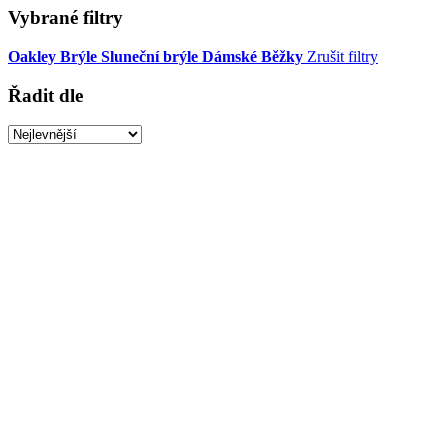
Vybrané filtry
Oakley
Brýle
Sluneční brýle
Dámské
Běžky
Zrušit filtry
Řadit dle