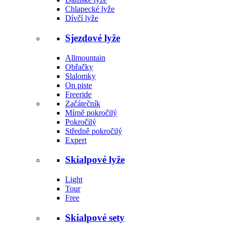
Chlapecké lyže
Dívčí lyže
Sjezdové lyže
Allmountain
Obřačky
Slalomky
On piste
Freeride
Začátečník
Mírně pokročilý
Pokročilý
Středně pokročilý
Expert
Skialpové lyže
Light
Tour
Free
Skialpové sety