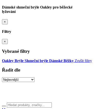
Dámské sluneční brýle Oakley pro běžecké
lyžování
×
Filtry
×
Vybrané filtry
Oakley
Brýle
Sluneční brýle
Dámské
Běžky
Zrušit filtry
Řadit dle