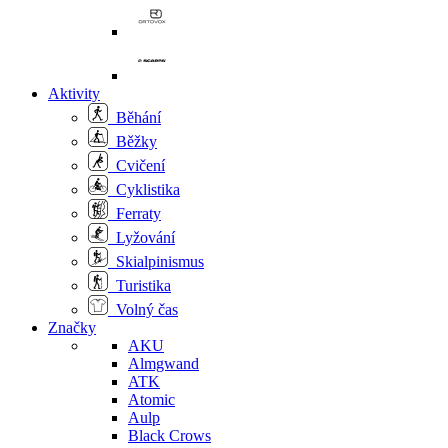
Aktivity
Běhání
Běžky
Cvičení
Cyklistika
Ferraty
Lyžování
Skialpinismus
Turistika
Volný čas
Značky
AKU
Almgwand
ATK
Atomic
Aulp
Black Crows