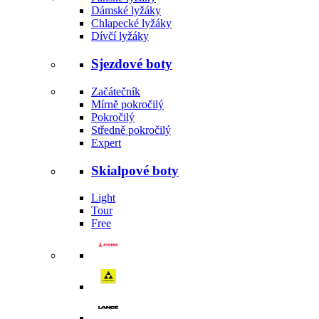
Dámské lyžáky
Chlapecké lyžáky
Dívčí lyžáky
Sjezdové boty
Začátečník
Mírně pokročilý
Pokročilý
Středně pokročilý
Expert
Skialpové boty
Light
Tour
Free