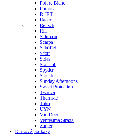
Poivre Blanc
Pomoca
R-JET
Racer
Reusch
RH+
Salomon
Scarpa
Schöffel
Scott
Sidas
Ski Trab
Spyder
Stöckli
Sunday Afternoons
Sweet Protection
Tecnica
Therm-ic
Toko
UYN
Van Deer
Ventesima Strada
Zanier
Dárkové poukazy