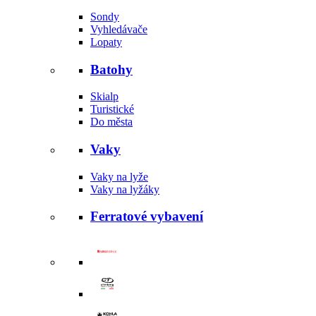
Sondy
Vyhledávače
Lopaty
Batohy
Skialp
Turistické
Do města
Vaky
Vaky na lyže
Vaky na lyžáky
Ferratové vybavení